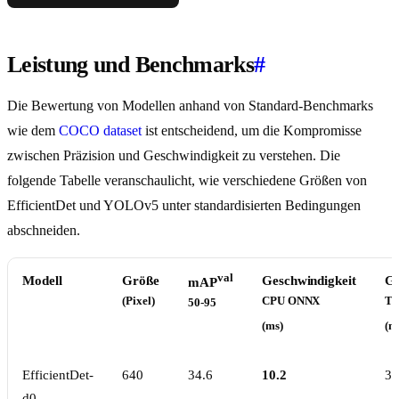
Leistung und Benchmarks
#
Die Bewertung von Modellen anhand von Standard-Benchmarks
wie dem
COCO dataset
ist entscheidend, um die Kompromisse
zwischen Präzision und Geschwindigkeit zu verstehen. Die
folgende Tabelle veranschaulicht, wie verschiedene Größen von
EfficientDet und YOLOv5 unter standardisierten Bedingungen
abschneiden.
val
Modell
Größe
Geschwindigkeit
Ge
mAP
(Pixel)
CPU ONNX
T4
50-95
(ms)
(m
EfficientDet-
640
34.6
10.2
3.
d0