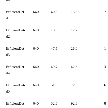
EfficientDet-
640
40.5
13,5
7.
d1
EfficientDet-
640
43.0
17.7
10
d2
EfficientDet-
640
47.5
28.0
19
d3
EfficientDet-
640
49.7
42.8
33
d4
EfficientDet-
640
51.5
72.5
67
d5
EfficientDet-
640
52.6
92.8
89