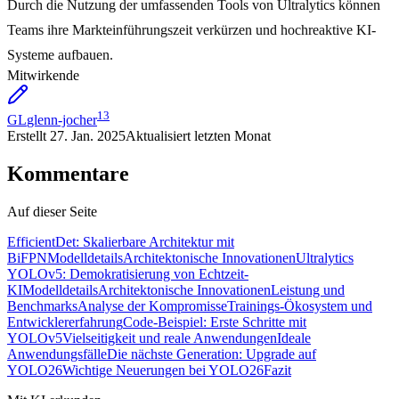
Durch die Nutzung der umfassenden Tools von Ultralytics können
Teams ihre Markteinführungszeit verkürzen und hochreaktive KI-
Systeme aufbauen.
Mitwirkende
13
GL
glenn-jocher
Erstellt
27. Jan. 2025
Aktualisiert
letzten Monat
Kommentare
Auf dieser Seite
EfficientDet: Skalierbare Architektur mit
BiFPN
Modelldetails
Architektonische Innovationen
Ultralytics
YOLOv5: Demokratisierung von Echtzeit-
KI
Modelldetails
Architektonische Innovationen
Leistung und
Benchmarks
Analyse der Kompromisse
Trainings-Ökosystem und
Entwicklererfahrung
Code-Beispiel: Erste Schritte mit
YOLOv5
Vielseitigkeit und reale Anwendungen
Ideale
Anwendungsfälle
Die nächste Generation: Upgrade auf
YOLO26
Wichtige Neuerungen bei YOLO26
Fazit