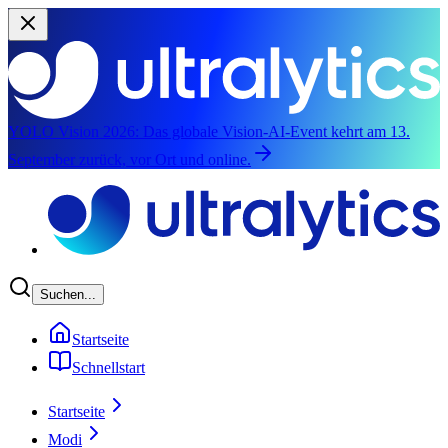
YOLO Vision 2026:
Das globale Vision-AI-Event kehrt am 13.
September zurück, vor Ort und online.
Zum Hauptinhalt springen
Suchen...
Startseite
Schnellstart
Startseite
Modi