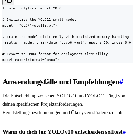
from ultralytics import YOLO

# Initialize the YOLO11 small model

model = YOLO("yolo11s.pt")

# Train the model efficiently with optimized memory handling

results = model.train(data="coco8.yaml", epochs=50, imgsz=640, 
# Export to ONNX format for deployment flexibility

model.export(format="onnx")
Anwendungsfälle und Empfehlungen
#
Die Entscheidung zwischen YOLOv10 und YOLO11 hängt von
deinen spezifischen Projektanforderungen,
Bereitstellungsbeschränkungen und Ökosystem-Präferenzen ab.
Wann du dich für YOLOv10 entscheiden solltest
#