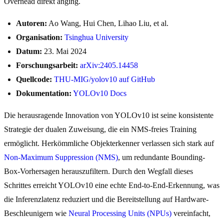
Overhead direkt anging.
Autoren:
Ao Wang, Hui Chen, Lihao Liu, et al.
Organisation:
Tsinghua University
Datum:
23. Mai 2024
Forschungsarbeit:
arXiv:2405.14458
Quellcode:
THU-MIG/yolov10 auf GitHub
Dokumentation:
YOLOv10 Docs
Die herausragende Innovation von YOLOv10 ist seine konsistente
Strategie der dualen Zuweisung, die ein NMS-freies Training
ermöglicht. Herkömmliche Objekterkenner verlassen sich stark auf
Non-Maximum Suppression (NMS)
, um redundante Bounding-
Box-Vorhersagen herauszufiltern. Durch den Wegfall dieses
Schrittes erreicht YOLOv10 eine echte End-to-End-Erkennung, was
die Inferenzlatenz reduziert und die Bereitstellung auf Hardware-
Beschleunigern wie
Neural Processing Units (NPUs)
vereinfacht,