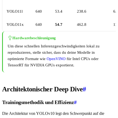
YOLO11l
640
53.4
238.6
6.
YOLO11x
640
54.7
462.8
11
Hardwarebeschleunigung
Um diese schnellen Inferenzgeschwindigkeiten lokal zu
reproduzieren, stelle sicher, dass du deine Modelle in
optimierte Formate wie
OpenVINO
für Intel CPUs oder
TensorRT für NVIDIA GPUs exportierst.
Architektonischer Deep Dive
#
Trainingsmethodik und Effizienz
#
Die Architektur von YOLOv10 legt den Schwerpunkt auf die