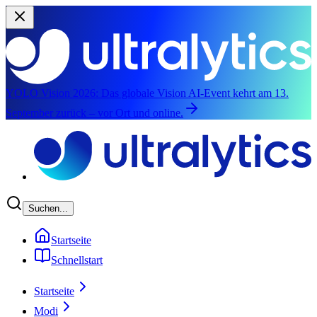
YOLO Vision 2026:
Das globale Vision AI-Event kehrt am 13.
September zurück – vor Ort und online.
Zum Hauptinhalt springen
Suchen...
Startseite
Schnellstart
Startseite
Modi