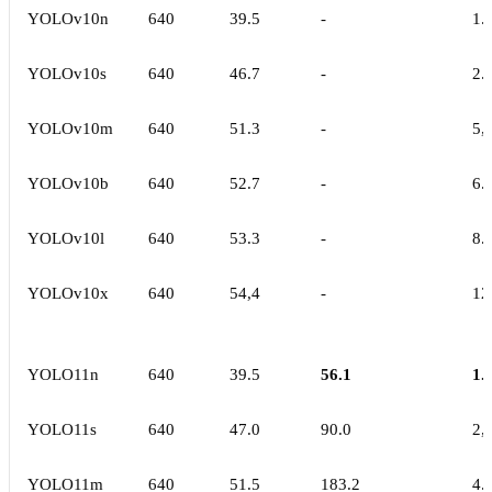
YOLOv10n
640
39.5
-
1.
YOLOv10s
640
46.7
-
2.
YOLOv10m
640
51.3
-
5,
YOLOv10b
640
52.7
-
6.
YOLOv10l
640
53.3
-
8.
YOLOv10x
640
54,4
-
12
YOLO11n
640
39.5
56.1
1.
YOLO11s
640
47.0
90.0
2,
YOLO11m
640
51.5
183.2
4.