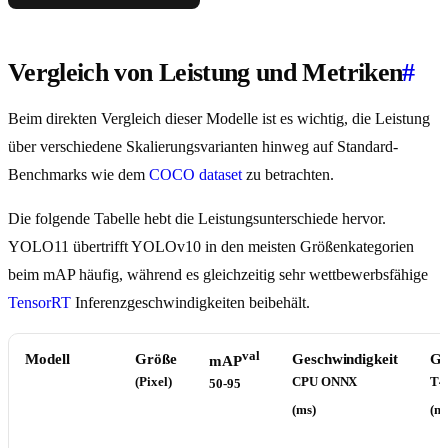
Vergleich von Leistung und Metriken
#
Beim direkten Vergleich dieser Modelle ist es wichtig, die Leistung
über verschiedene Skalierungsvarianten hinweg auf Standard-
Benchmarks wie dem
COCO dataset
zu betrachten.
Die folgende Tabelle hebt die Leistungsunterschiede hervor.
YOLO11 übertrifft YOLOv10 in den meisten Größenkategorien
beim mAP häufig, während es gleichzeitig sehr wettbewerbsfähige
TensorRT
Inferenzgeschwindigkeiten beibehält.
val
Modell
Größe
Geschwindigkeit
Ge
mAP
(Pixel)
CPU ONNX
T4
50-95
(ms)
(ms