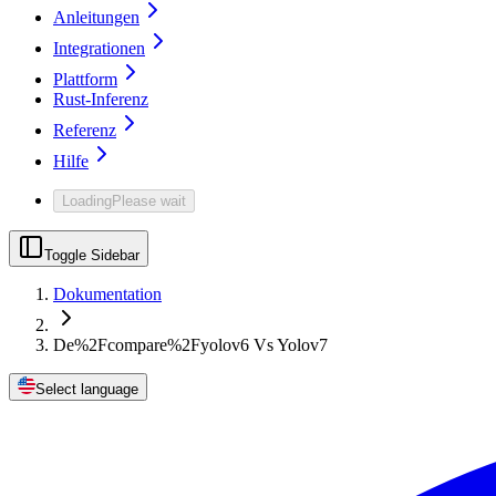
Anleitungen
Integrationen
Plattform
Rust-Inferenz
Referenz
Hilfe
Loading
Please wait
Toggle Sidebar
Dokumentation
De%2Fcompare%2Fyolov6 Vs Yolov7
Select language