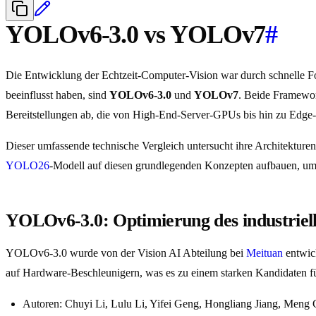
YOLOv6-3.0 vs YOLOv7
#
Die Entwicklung der Echtzeit-Computer-Vision war durch schnelle For
beeinflusst haben, sind
YOLOv6-3.0
und
YOLOv7
. Beide Framewor
Bereitstellungen ab, die von High-End-Server-GPUs bis hin zu Edge-
Dieser umfassende technische Vergleich untersucht ihre Architekture
YOLO26
-Modell auf diesen grundlegenden Konzepten aufbauen, um E
YOLOv6-3.0: Optimierung des industriel
YOLOv6-3.0 wurde von der Vision AI Abteilung bei
Meituan
entwick
auf Hardware-Beschleunigern, was es zu einem starken Kandidaten fü
Autoren: Chuyi Li, Lulu Li, Yifei Geng, Hongliang Jiang, Men