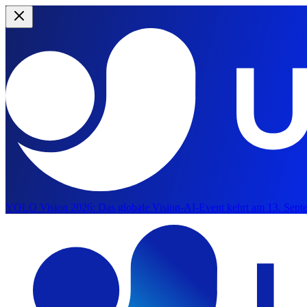
YOLO Vision 2026:
Das globale Vision-AI-Event kehrt am 13. Septe
Zum Hauptinhalt springen