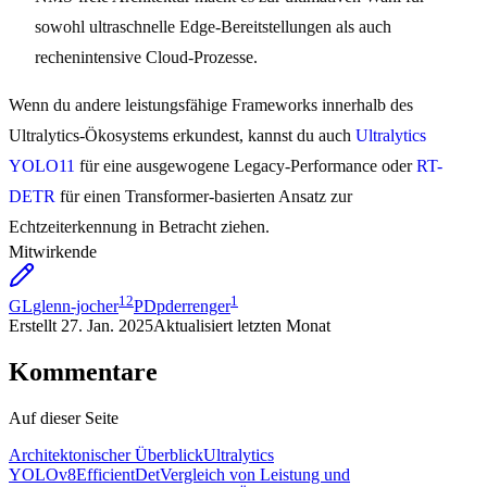
sowohl ultraschnelle Edge-Bereitstellungen als auch
rechenintensive Cloud-Prozesse.
Wenn du andere leistungsfähige Frameworks innerhalb des
Ultralytics-Ökosystems erkundest, kannst du auch
Ultralytics
YOLO11
für eine ausgewogene Legacy-Performance oder
RT-
DETR
für einen Transformer-basierten Ansatz zur
Echtzeiterkennung in Betracht ziehen.
Mitwirkende
12
1
GL
glenn-jocher
PD
pderrenger
Erstellt
27. Jan. 2025
Aktualisiert
letzten Monat
Kommentare
Auf dieser Seite
Architektonischer Überblick
Ultralytics
YOLOv8
EfficientDet
Vergleich von Leistung und