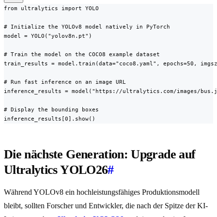
from ultralytics import YOLO

# Initialize the YOLOv8 model natively in PyTorch

model = YOLO("yolov8n.pt")

# Train the model on the COCO8 example dataset

train_results = model.train(data="coco8.yaml", epochs=50, imgsz
# Run fast inference on an image URL

inference_results = model("https://ultralytics.com/images/bus.j
# Display the bounding boxes

inference_results[0].show()
Die nächste Generation: Upgrade auf
Ultralytics YOLO26
#
Während YOLOv8 ein hochleistungsfähiges Produktionsmodell
bleibt, sollten Forscher und Entwickler, die nach der Spitze der KI-