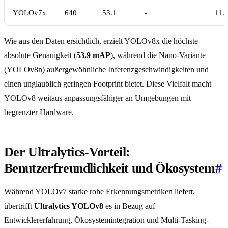
YOLOv7x
640
53.1
-
11.
Wie aus den Daten ersichtlich, erzielt YOLOv8x die höchste
absolute Genauigkeit (
53.9 mAP
), während die Nano-Variante
(YOLOv8n) außergewöhnliche Inferenzgeschwindigkeiten und
einen unglaublich geringen Footprint bietet. Diese Vielfalt macht
YOLOv8 weitaus anpassungsfähiger an Umgebungen mit
begrenzter Hardware.
Der Ultralytics-Vorteil:
Benutzerfreundlichkeit und Ökosystem
#
Während YOLOv7 starke rohe Erkennungsmetriken liefert,
übertrifft
Ultralytics YOLOv8
es in Bezug auf
Entwicklererfahrung, Ökosystemintegration und Multi-Tasking-