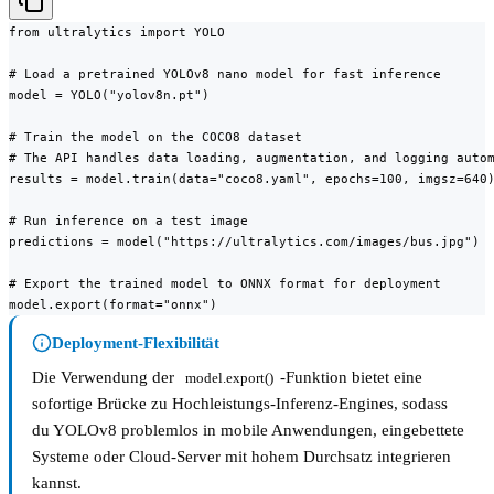
from ultralytics import YOLO

# Load a pretrained YOLOv8 nano model for fast inference

model = YOLO("yolov8n.pt")

# Train the model on the COCO8 dataset

# The API handles data loading, augmentation, and logging autom
results = model.train(data="coco8.yaml", epochs=100, imgsz=640)
# Run inference on a test image

predictions = model("https://ultralytics.com/images/bus.jpg")

# Export the trained model to ONNX format for deployment

model.export(format="onnx")
Deployment-Flexibilität
Die Verwendung der
-Funktion bietet eine
model.export()
sofortige Brücke zu Hochleistungs-Inferenz-Engines, sodass
du YOLOv8 problemlos in mobile Anwendungen, eingebettete
Systeme oder Cloud-Server mit hohem Durchsatz integrieren
kannst.