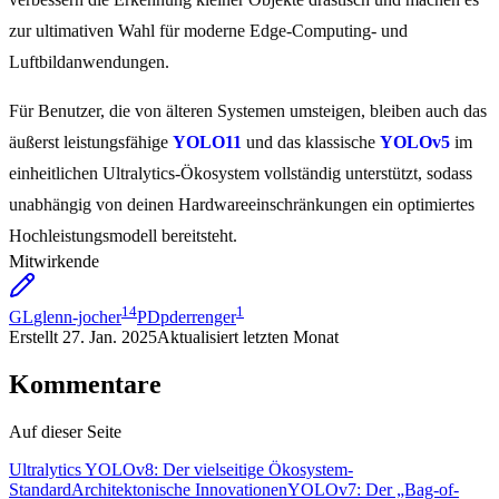
zur ultimativen Wahl für moderne Edge-Computing- und
Luftbildanwendungen.
Für Benutzer, die von älteren Systemen umsteigen, bleiben auch das
äußerst leistungsfähige
YOLO11
und das klassische
YOLOv5
im
einheitlichen Ultralytics-Ökosystem vollständig unterstützt, sodass
unabhängig von deinen Hardwareeinschränkungen ein optimiertes
Hochleistungsmodell bereitsteht.
Mitwirkende
14
1
GL
glenn-jocher
PD
pderrenger
Erstellt
27. Jan. 2025
Aktualisiert
letzten Monat
Kommentare
Auf dieser Seite
Ultralytics YOLOv8: Der vielseitige Ökosystem-
Standard
Architektonische Innovationen
YOLOv7: Der „Bag-of-