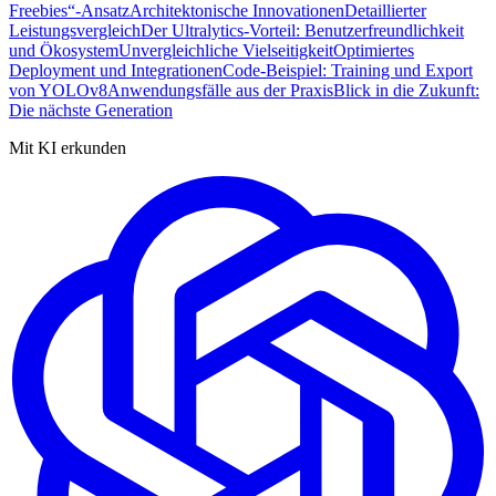
Freebies“-Ansatz
Architektonische Innovationen
Detaillierter
Leistungsvergleich
Der Ultralytics-Vorteil: Benutzerfreundlichkeit
und Ökosystem
Unvergleichliche Vielseitigkeit
Optimiertes
Deployment und Integrationen
Code-Beispiel: Training und Export
von YOLOv8
Anwendungsfälle aus der Praxis
Blick in die Zukunft:
Die nächste Generation
Mit KI erkunden