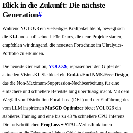
Blick in die Zukunft: Die nächste
Generation
#
Während YOLOv8 ein vielseitiges Kraftpaket bleibt, bewegt sich
die KI-Landschaft schnell. Für Teams, die neue Projekte starten,
empfehlen wir dringend, die neuesten Fortschritte im Ultralytics-
Portfolio zu erkunden.
Die neueste Generation,
YOLO26
, repräsentiert den Gipfel der
aktuellen Vision-KI. Sie bietet ein
End-to-End NMS-Free Design
,
das die Non-Maximum-Suppression-Nachbearbeitung für eine
einfachere und schnellere Bereitstellung überflüssig macht. Mit dem
Wegfall von Distribution Focal Loss (DFL) und der Einführung des
vom LLM inspirierten
MuSGD Optimizer
bietet YOLO26 ein
stabileres Training und eine bis zu 43 % schnellere CPU-Inferenz.
Die fortschrittlichen
ProgLoss + STAL
-Verlustfunktionen
verbessern die Erkennung kleiner Objekte drastisch und machen es