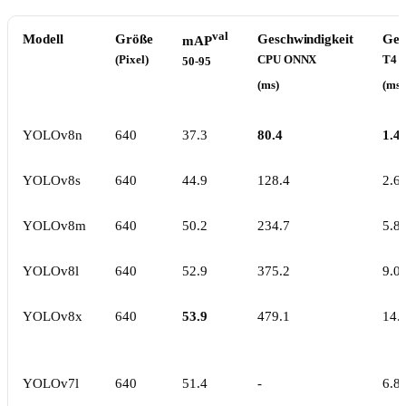
val
Modell
Größe
Geschwindigkeit
Ges
mAP
(Pixel)
CPU ONNX
T4 
50-95
(ms)
(ms)
YOLOv8n
640
37.3
80.4
1.4
YOLOv8s
640
44.9
128.4
2.6
YOLOv8m
640
50.2
234.7
5.8
YOLOv8l
640
52.9
375.2
9.0
YOLOv8x
640
53.9
479.1
14.
YOLOv7l
640
51.4
-
6.8