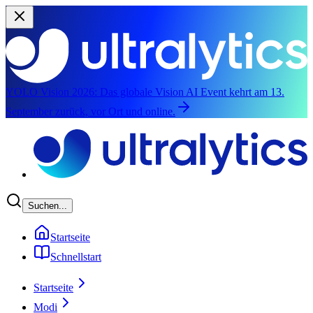
YOLO Vision 2026:
Das globale Vision AI Event kehrt am 13.
September zurück, vor Ort und online.
Zum Hauptinhalt springen
Suchen...
Startseite
Schnellstart
Startseite
Modi