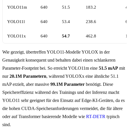
YOLO11m
640
51.5
183.2
4
YOLO11l
640
53.4
238.6
6
YOLO11x
640
54.7
462.8
1
Wie gezeigt, übertreffen YOLO11-Modelle YOLOX in der
Genauigkeit konsequent und behalten dabei einen schlankeren
Parameter-Footprint bei. So erreicht YOLO11m eine
51.5 mAP
mit
nur
20.1M Parametern
, während YOLOXx eine ähnliche 51.1
mAP erzielt, aber massive
99.1M Parameter
benötigt. Diese
Speichereffizienz während des Trainings und der Inferenz macht
YOLO11 sehr geeignet für den Einsatz auf Edge-KI-Geräten, da es
die hohen CUDA-Speicheranforderungen vermeidet, die für ältere
oder auf Transformer basierende Modelle wie
RT-DETR
typisch
sind.