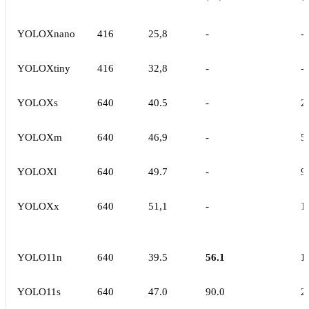
YOLOXnano
416
25,8
-
-
YOLOXtiny
416
32,8
-
-
YOLOXs
640
40.5
-
2
YOLOXm
640
46,9
-
5
YOLOXl
640
49.7
-
9
YOLOXx
640
51,1
-
1
YOLO11n
640
39.5
56.1
1
YOLO11s
640
47.0
90.0
2