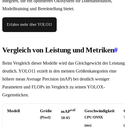
integriert, die ein optimiertes Ökosystem für Datenannotation,
Modelltraining und Bereitstellung bietet.
Erfahre mehr über YOLO11
Vergleich von Leistung und Metriken
#
Beim Vergleich dieser Modelle wird das Gleichgewicht der Leistung
deutlich. YOLO11 erzielt in den meisten Größenkategorien eine
höhere mean Average Precision (mAP) bei deutlich weniger
Parametern und FLOPs im Vergleich zu seinen YOLOX-
Gegenstücken.
val
Modell
Größe
Geschwindigkeit
G
mAP
(Pixel)
CPU ONNX
T
50-95
(ms)
(m