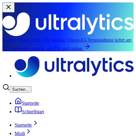
YOLO Vision 2026:
Die globale Vision-KI-Veranstaltung kehrt am
13. September zurück, vor Ort und online.
Zum Hauptinhalt springen
Suchen...
Startseite
Schnellstart
Startseite
Modi