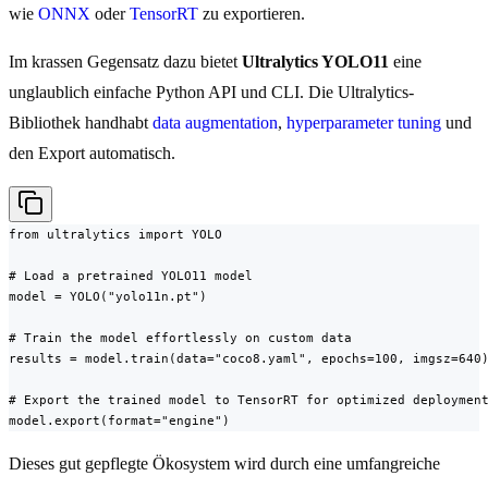
wie
ONNX
oder
TensorRT
zu exportieren.
Im krassen Gegensatz dazu bietet
Ultralytics YOLO11
eine
unglaublich einfache Python API und CLI. Die Ultralytics-
Bibliothek handhabt
data augmentation
,
hyperparameter tuning
und
den Export automatisch.
from ultralytics import YOLO

# Load a pretrained YOLO11 model

model = YOLO("yolo11n.pt")

# Train the model effortlessly on custom data

results = model.train(data="coco8.yaml", epochs=100, imgsz=640)
# Export the trained model to TensorRT for optimized deployment
model.export(format="engine")
Dieses gut gepflegte Ökosystem wird durch eine umfangreiche