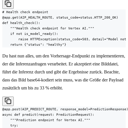
# Health check endpoint

@app.get(AIP_HEALTH_ROUTE, status_code=status.HTTP_200_OK)

def health_check():

    """Health check endpoint for Vertex AI."""

    if not is_model_ready():

        raise HTTPException(status_code=503, detail="Model not 
    return {"status": "healthy"}
Du hast nun alles, um den Vorhersage-Endpunkt zu implementieren,
der die Inferenzanfragen verarbeitet. Er akzeptiert eine Bilddatei,
führt die Inferenz durch und gibt die Ergebnisse zurück. Beachte,
dass das Bild base64-kodiert sein muss, was die Größe der Payload
zusätzlich um bis zu 33 % erhöht.
@app.post(AIP_PREDICT_ROUTE, response_model=PredictionResponse)
async def predict(request: PredictionRequest):

    """Prediction endpoint for Vertex AI."""

    try:
