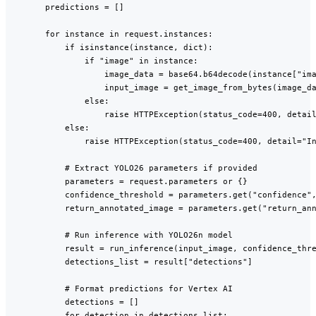
        predictions = []

        for instance in request.instances:

            if isinstance(instance, dict):

                if "image" in instance:

                    image_data = base64.b64decode(instance["ima
                    input_image = get_image_from_bytes(image_da
                else:

                    raise HTTPException(status_code=400, detail
            else:

                raise HTTPException(status_code=400, detail="In
            # Extract YOLO26 parameters if provided

            parameters = request.parameters or {}

            confidence_threshold = parameters.get("confidence",
            return_annotated_image = parameters.get("return_ann
            # Run inference with YOLO26n model

            result = run_inference(input_image, confidence_thre
            detections_list = result["detections"]

            # Format predictions for Vertex AI

            detections = []

            for detection in detections_list:
