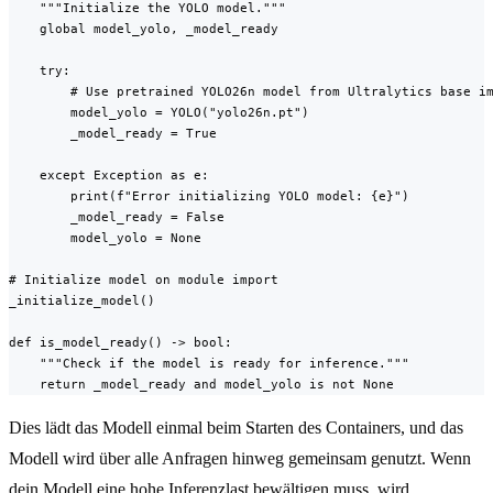
    """Initialize the YOLO model."""

    global model_yolo, _model_ready

    try:

        # Use pretrained YOLO26n model from Ultralytics base im
        model_yolo = YOLO("yolo26n.pt")

        _model_ready = True

    except Exception as e:

        print(f"Error initializing YOLO model: {e}")

        _model_ready = False

        model_yolo = None

# Initialize model on module import

_initialize_model()

def is_model_ready() -> bool:

    """Check if the model is ready for inference."""

    return _model_ready and model_yolo is not None
Dies lädt das Modell einmal beim Starten des Containers, und das
Modell wird über alle Anfragen hinweg gemeinsam genutzt. Wenn
dein Modell eine hohe Inferenzlast bewältigen muss, wird