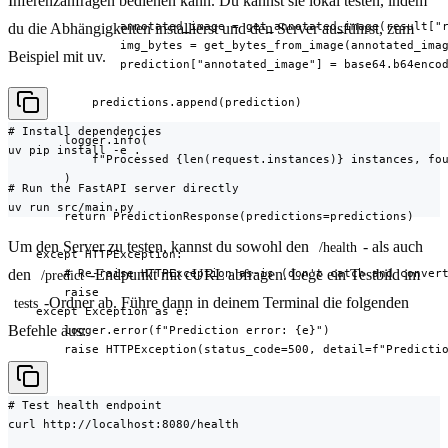
Inferenzanfragen bedienen kann. Du kannst sie lokal testen, indem
                annotated_image = get_annotated_image(result["r
du die Abhängigkeiten installierst und den Server ausführst, zum
                img_bytes = get_bytes_from_image(annotated_imag
Beispiel mit uv.
                prediction["annotated_image"] = base64.b64encod
            predictions.append(prediction)

# Install dependencies

        logger.info(

uv pip install -e .

            f"Processed {len(request.instances)} instances, fou
        )

# Run the FastAPI server directly

uv run src/main.py
        return PredictionResponse(predictions=predictions)

Um den Server zu testen, kannst du sowohl den
- als auch
/health
    except HTTPException:

den
-Endpunkt mit cURL abfragen. Lege ein Testbild im
        # Re-raise HTTPException as-is (don't catch and convert
/predict
        raise

-Ordner ab. Führe dann in deinem Terminal die folgenden
tests
    except Exception as e:

Befehle aus:
        logger.error(f"Prediction error: {e}")

        raise HTTPException(status_code=500, detail=f"Predicti
# Test health endpoint

curl http://localhost:8080/health
