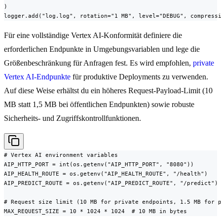
)

logger.add("log.log", rotation="1 MB", level="DEBUG", compress
Für eine vollständige Vertex AI-Konformität definiere die
erforderlichen Endpunkte in Umgebungsvariablen und lege die
Größenbeschränkung für Anfragen fest. Es wird empfohlen,
private
Vertex AI-Endpunkte
für produktive Deployments zu verwenden.
Auf diese Weise erhältst du ein höheres Request-Payload-Limit (10
MB statt 1,5 MB bei öffentlichen Endpunkten) sowie robuste
Sicherheits- und Zugriffskontrollfunktionen.
# Vertex AI environment variables

AIP_HTTP_PORT = int(os.getenv("AIP_HTTP_PORT", "8080"))

AIP_HEALTH_ROUTE = os.getenv("AIP_HEALTH_ROUTE", "/health")

AIP_PREDICT_ROUTE = os.getenv("AIP_PREDICT_ROUTE", "/predict")

# Request size limit (10 MB for private endpoints, 1.5 MB for p
MAX_REQUEST_SIZE = 10 * 1024 * 1024  # 10 MB in bytes