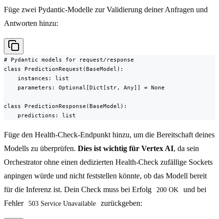
Füge zwei Pydantic-Modelle zur Validierung deiner Anfragen und
Antworten hinzu:
# Pydantic models for request/response

class PredictionRequest(BaseModel):

    instances: list

    parameters: Optional[Dict[str, Any]] = None

class PredictionResponse(BaseModel):

    predictions: list
Füge den Health-Check-Endpunkt hinzu, um die Bereitschaft deines
Modells zu überprüfen.
Dies ist wichtig für Vertex AI
, da sein
Orchestrator ohne einen dedizierten Health-Check zufällige Sockets
anpingen würde und nicht feststellen könnte, ob das Modell bereit
für die Inferenz ist. Dein Check muss bei Erfolg
und bei
200 OK
Fehler
zurückgeben:
503 Service Unavailable