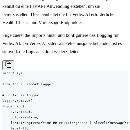
kannst du eine FastAPI-Anwendung erstellen, um sie
bereitzustellen. Dies beinhaltet die für Vertex AI erforderlichen
Health-Check- und Vorhersage-Endpunkte.
Füge zuerst die Imports hinzu und konfiguriere das Logging für
Vertex AI. Da Vertex AI stderr als Fehlerausgabe behandelt, ist es
sinnvoll, die Logs an stdout weiterzuleiten.
import sys

from loguru import logger

# Configure logger

logger.remove()

logger.add(

    sys.stdout,

    colorize=True,

    format="<green>{time:HH:mm:ss}</green> | <level>{message}</
    level=10,
