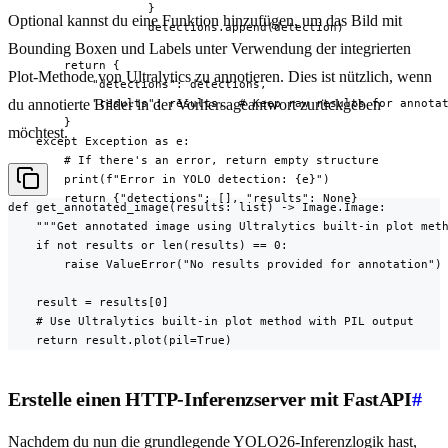
                    }

Optional kannst du eine Funktion hinzufügen, um das Bild mit
                    detections.append(detection)

Bounding Boxen und Labels unter Verwendung der integrierten
        return {

Plot-Methode von Ultralytics zu annotieren. Dies ist nützlich, wenn
            "detections": detections,

            "results": results,  # Keep raw results for annotat
du annotierte Bilder in der Vorhersageantwort zurückgeben
        }

möchtest.
    except Exception as e:

        # If there's an error, return empty structure

        print(f"Error in YOLO detection: {e}")

        return {"detections": [], "results": None}
def get_annotated_image(results: list) -> Image.Image:

    """Get annotated image using Ultralytics built-in plot meth
    if not results or len(results) == 0:

        raise ValueError("No results provided for annotation")

    result = results[0]

    # Use Ultralytics built-in plot method with PIL output

    return result.plot(pil=True)
Erstelle einen HTTP-Inferenzserver mit FastAPI
#
Nachdem du nun die grundlegende YOLO26-Inferenzlogik hast,