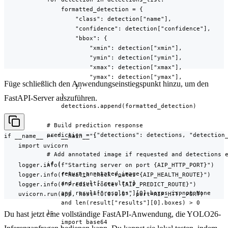
                formatted_detection = {

                    "class": detection["name"],

                    "confidence": detection["confidence"],

                    "bbox": {

                        "xmin": detection["xmin"],

                        "ymin": detection["ymin"],

                        "xmax": detection["xmax"],

                        "ymax": detection["ymax"],

Füge schließlich den Anwendungseinstiegspunkt hinzu, um den
                    },

                }

FastAPI-Server auszuführen.
                detections.append(formatted_detection)

            # Build prediction response

            prediction = {"detections": detections, "detection_
if __name__ == "__main__":

    import uvicorn

            # Add annotated image if requested and detections e
            if (

    logger.info(f"Starting server on port {AIP_HTTP_PORT}")

                return_annotated_image

    logger.info(f"Health check route: {AIP_HEALTH_ROUTE}")

                and result["results"]

    logger.info(f"Predict route: {AIP_PREDICT_ROUTE}")

                and result["results"][0].boxes is not None

    uvicorn.run(app, host="0.0.0.0", port=AIP_HTTP_PORT)
                and len(result["results"][0].boxes) > 0

            ):

Du hast jetzt eine vollständige FastAPI-Anwendung, die YOLO26-
                import base64
