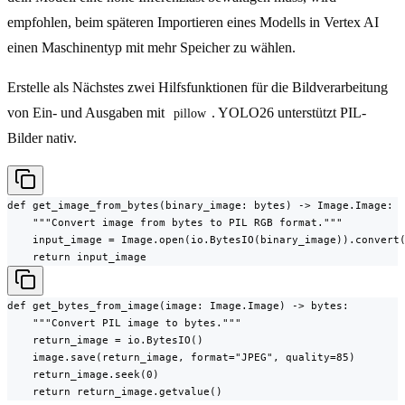
empfohlen, beim späteren Importieren eines Modells in Vertex AI
einen Maschinentyp mit mehr Speicher zu wählen.
Erstelle als Nächstes zwei Hilfsfunktionen für die Bildverarbeitung
von Ein- und Ausgaben mit
. YOLO26 unterstützt PIL-
pillow
Bilder nativ.
def get_image_from_bytes(binary_image: bytes) -> Image.Image:

    """Convert image from bytes to PIL RGB format."""

    input_image = Image.open(io.BytesIO(binary_image)).convert(
    return input_image
def get_bytes_from_image(image: Image.Image) -> bytes:

    """Convert PIL image to bytes."""

    return_image = io.BytesIO()

    image.save(return_image, format="JPEG", quality=85)

    return_image.seek(0)

    return return_image.getvalue()