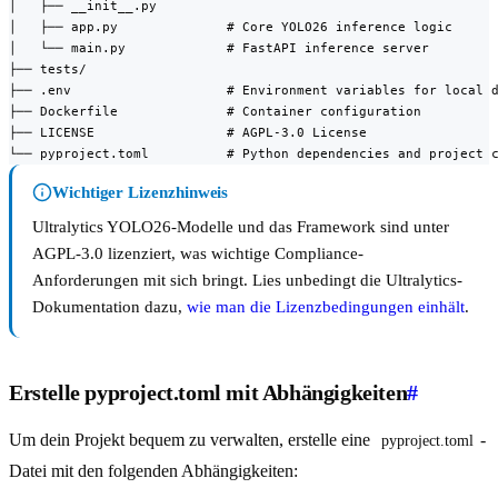
│   ├── __init__.py

│   ├── app.py              # Core YOLO26 inference logic

│   └── main.py             # FastAPI inference server

├── tests/

├── .env                    # Environment variables for local d
├── Dockerfile              # Container configuration

├── LICENSE                 # AGPL-3.0 License

└── pyproject.toml          # Python dependencies and project 
Wichtiger Lizenzhinweis
Ultralytics YOLO26-Modelle und das Framework sind unter
AGPL-3.0 lizenziert, was wichtige Compliance-
Anforderungen mit sich bringt. Lies unbedingt die Ultralytics-
Dokumentation dazu,
wie man die Lizenzbedingungen einhält
.
Erstelle pyproject.toml mit Abhängigkeiten
#
Um dein Projekt bequem zu verwalten, erstelle eine
-
pyproject.toml
Datei mit den folgenden Abhängigkeiten: