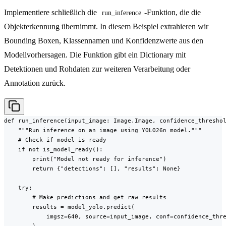
Implementiere schließlich die
-Funktion, die die
run_inference
Objekterkennung übernimmt. In diesem Beispiel extrahieren wir
Bounding Boxen, Klassennamen und Konfidenzwerte aus den
Modellvorhersagen. Die Funktion gibt ein Dictionary mit
Detektionen und Rohdaten zur weiteren Verarbeitung oder
Annotation zurück.
def run_inference(input_image: Image.Image, confidence_threshol
    """Run inference on an image using YOLO26n model."""

    # Check if model is ready

    if not is_model_ready():

        print("Model not ready for inference")

        return {"detections": [], "results": None}

    try:

        # Make predictions and get raw results

        results = model_yolo.predict(

            imgsz=640, source=input_image, conf=confidence_thre
        )
