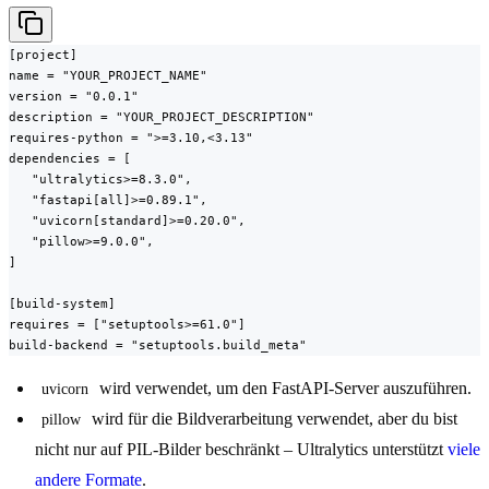
[project]

name = "YOUR_PROJECT_NAME"

version = "0.0.1"

description = "YOUR_PROJECT_DESCRIPTION"

requires-python = ">=3.10,<3.13"

dependencies = [

   "ultralytics>=8.3.0",

   "fastapi[all]>=0.89.1",

   "uvicorn[standard]>=0.20.0",

   "pillow>=9.0.0",

]

[build-system]

requires = ["setuptools>=61.0"]

build-backend = "setuptools.build_meta"
wird verwendet, um den FastAPI-Server auszuführen.
uvicorn
wird für die Bildverarbeitung verwendet, aber du bist
pillow
nicht nur auf PIL-Bilder beschränkt – Ultralytics unterstützt
viele
andere Formate
.