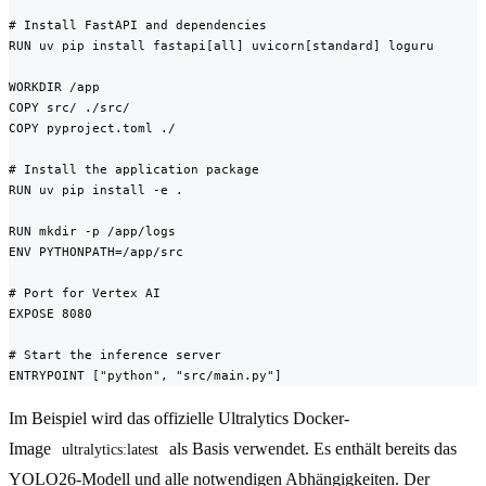
# Install FastAPI and dependencies

RUN uv pip install fastapi[all] uvicorn[standard] loguru

WORKDIR /app

COPY src/ ./src/

COPY pyproject.toml ./

# Install the application package

RUN uv pip install -e .

RUN mkdir -p /app/logs

ENV PYTHONPATH=/app/src

# Port for Vertex AI

EXPOSE 8080

# Start the inference server

ENTRYPOINT ["python", "src/main.py"]
Im Beispiel wird das offizielle Ultralytics Docker-
Image
als Basis verwendet. Es enthält bereits das
ultralytics:latest
YOLO26-Modell und alle notwendigen Abhängigkeiten. Der