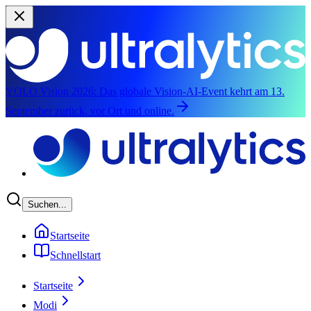
YOLO Vision 2026:
Das globale Vision-AI-Event kehrt am 13.
September zurück, vor Ort und online.
Zum Hauptinhalt springen
Suchen...
Startseite
Schnellstart
Startseite
Modi