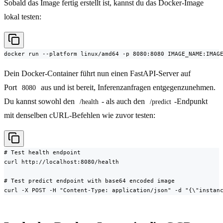
Sobald das Image fertig erstellt ist, kannst du das Docker-Image
lokal testen:
docker run --platform linux/amd64 -p 8080:8080 IMAGE_NAME:IMAG
Dein Docker-Container führt nun einen FastAPI-Server auf
Port
aus und ist bereit, Inferenzanfragen entgegenzunehmen.
8080
Du kannst sowohl den
- als auch den
-Endpunkt
/health
/predict
mit denselben cURL-Befehlen wie zuvor testen:
# Test health endpoint

curl http://localhost:8080/health

# Test predict endpoint with base64 encoded image

curl -X POST -H "Content-Type: application/json" -d "{\"instan