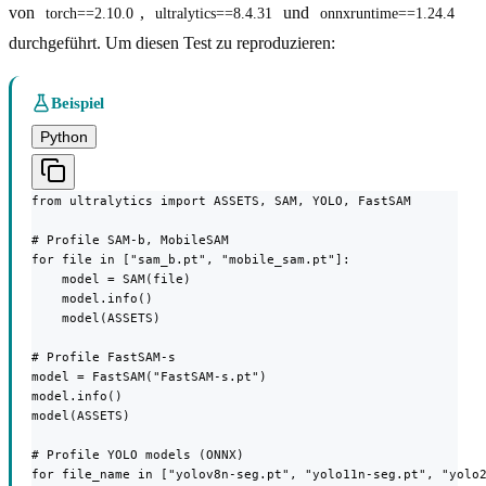
von
,
und
torch==2.10.0
ultralytics==8.4.31
onnxruntime==1.24.4
durchgeführt. Um diesen Test zu reproduzieren:
Beispiel
Python
from ultralytics import ASSETS, SAM, YOLO, FastSAM

# Profile SAM-b, MobileSAM

for file in ["sam_b.pt", "mobile_sam.pt"]:

    model = SAM(file)

    model.info()

    model(ASSETS)

# Profile FastSAM-s

model = FastSAM("FastSAM-s.pt")

model.info()

model(ASSETS)

# Profile YOLO models (ONNX)

for file_name in ["yolov8n-seg.pt", "yolo11n-seg.pt", "yolo2