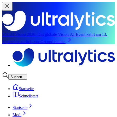
YOLO Vision 2026:
Das globale Vision-AI-Event kehrt am 13.
September zurück, vor Ort und online.
Zum Hauptinhalt springen
Suchen...
Startseite
Schnellstart
Startseite
Modi