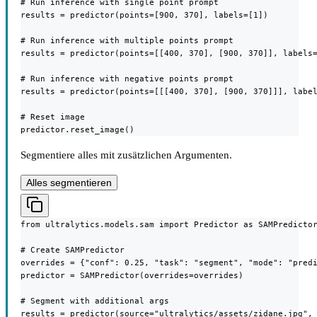
# Run inference with single point prompt

results = predictor(points=[900, 370], labels=[1])

# Run inference with multiple points prompt

results = predictor(points=[[400, 370], [900, 370]], labels=
# Run inference with negative points prompt

results = predictor(points=[[[400, 370], [900, 370]]], label
# Reset image

predictor.reset_image()
Segmentiere alles mit zusätzlichen Argumenten.
Alles segmentieren
from ultralytics.models.sam import Predictor as SAMPredictor
# Create SAMPredictor

overrides = {"conf": 0.25, "task": "segment", "mode": "predi
predictor = SAMPredictor(overrides=overrides)

# Segment with additional args

results = predictor(source="ultralytics/assets/zidane.jpg",