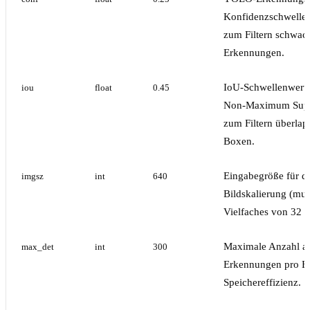
Konfidenzschwelle
zum Filtern schwac
Erkennungen.
IoU-Schwellenwert 
iou
float
0.45
Non-Maximum Supp
zum Filtern überla
Boxen.
Eingabegröße für d
imgsz
int
640
Bildskalierung (mus
Vielfaches von 32 s
Maximale Anzahl a
max_det
int
300
Erkennungen pro Bi
Speichereffizienz.