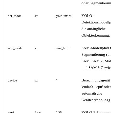
oder Segmentierung
YOLO-
det_model
str
'yolo26x.pt'
Detektionsmodellpf
die anfängliche
Objekterkennung.
SAM-Modellpfad fü
sam_model
str
'sam_b.pt'
Segmentierung (unte
SAM, SAM 2, Mob
und SAM 3 Gewicht
Berechnungsgerät (z
device
str
''
'cuda:0', 'cpu' oder '
automatische
Geräteerkennung).
YOLO-Erkennungs
conf
float
0.25