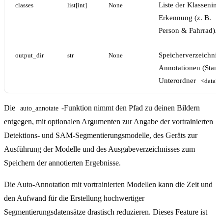
Liste der Klassenind
classes
list[int]
None
Erkennung (z. B.
[
Person & Fahrrad).
Speicherverzeichnis
output_dir
str
None
Annotationen (Stan
Unterordner
<data>
Die
-Funktion nimmt den Pfad zu deinen Bildern
auto_annotate
entgegen, mit optionalen Argumenten zur Angabe der vortrainierten
Detektions- und SAM-Segmentierungsmodelle, des Geräts zur
Ausführung der Modelle und des Ausgabeverzeichnisses zum
Speichern der annotierten Ergebnisse.
Die Auto-Annotation mit vortrainierten Modellen kann die Zeit und
den Aufwand für die Erstellung hochwertiger
Segmentierungsdatensätze drastisch reduzieren. Dieses Feature ist