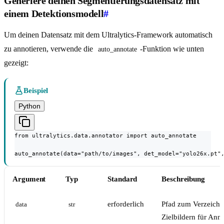
Generiere deinen Segmentierungsdatensatz mit
einem Detektionsmodell
#
Um deinen Datensatz mit dem Ultralytics-Framework automatisch
zu annotieren, verwende die
-Funktion wie unten
auto_annotate
gezeigt:
Beispiel
Python
from ultralytics.data.annotator import auto_annotate

auto_annotate(data="path/to/images", det_model="yolo26x.pt"
Argument
Typ
Standard
Beschreibung
erforderlich
Pfad zum Verzeichn
data
str
Zielbildern für Ann