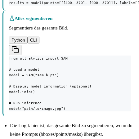
results = model(points=[[[400, 370], [900, 370]]], labels=[
Alles segmentieren
Segmentiere das gesamte Bild.
Python
CLI
from ultralytics import SAM

# Load a model

model = SAM("sam_b.pt")

# Display model information (optional)

model.info()

# Run inference

model("path/to/image.jpg")
Die Logik hier ist, das gesamte Bild zu segmentieren, wenn du
keine Prompts (bboxes/points/masks) übergibst.