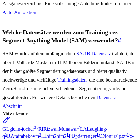
Ausgabeverzeichnis. Eine vollständige Anleitung findest du unter
Auto-Annotation
.
Welche Datensätze werden zum Training des
Segment Anything Model (SAM) verwendet?
#
SAM wurde auf dem umfangreichen
SA-1B Datensatz
trainiert, der
über 1 Milliarde Masken in 11 Millionen Bildern umfasst. SA-1B ist
der bisher größte Segmentierungsdatensatz und bietet qualitativ
hochwertige und vielfältige
Trainingsdaten
, die eine beeindruckende
Zero-Shot-Leistung bei verschiedenen Segmentierungsaufgaben
gewährleisten. Für weitere Details besuche den
Datensatz-
Abschnitt
.
Mitwirkende
31
7
GL
glenn-jocher
RI
RizwanMunawar
LA
Laughing-
5
3
1
1
1
q
RA
raimbekovm
HI
him2him2
PD
pderrenger
ON
onuralpszr
Y-