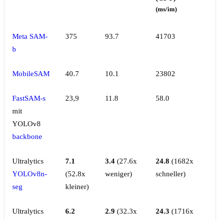
(ms/im)
Meta SAM-
375
93.7
41703
b
MobileSAM
40.7
10.1
23802
FastSAM-s
23,9
11.8
58.0
mit
YOLOv8
backbone
Ultralytics
7.1
3.4
(27.6x
24.8
(1682x
YOLOv8n-
(52.8x
weniger)
schneller)
seg
kleiner)
Ultralytics
6.2
2.9
(32.3x
24.3
(1716x