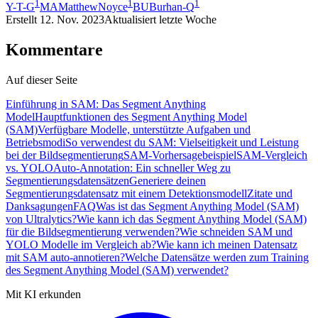
1
1
1
Y-T-G
MA
MatthewNoyce
BU
Burhan-Q
Erstellt
12. Nov. 2023
Aktualisiert
letzte Woche
Kommentare
Auf dieser Seite
Einführung in SAM: Das Segment Anything
Model
Hauptfunktionen des Segment Anything Model
(SAM)
Verfügbare Modelle, unterstützte Aufgaben und
Betriebsmodi
So verwendest du SAM: Vielseitigkeit und Leistung
bei der Bildsegmentierung
SAM-Vorhersagebeispiel
SAM-Vergleich
vs. YOLO
Auto-Annotation: Ein schneller Weg zu
Segmentierungsdatensätzen
Generiere deinen
Segmentierungsdatensatz mit einem Detektionsmodell
Zitate und
Danksagungen
FAQ
Was ist das Segment Anything Model (SAM)
von Ultralytics?
Wie kann ich das Segment Anything Model (SAM)
für die Bildsegmentierung verwenden?
Wie schneiden SAM und
YOLO Modelle im Vergleich ab?
Wie kann ich meinen Datensatz
mit SAM auto-annotieren?
Welche Datensätze werden zum Training
des Segment Anything Model (SAM) verwendet?
Mit KI erkunden