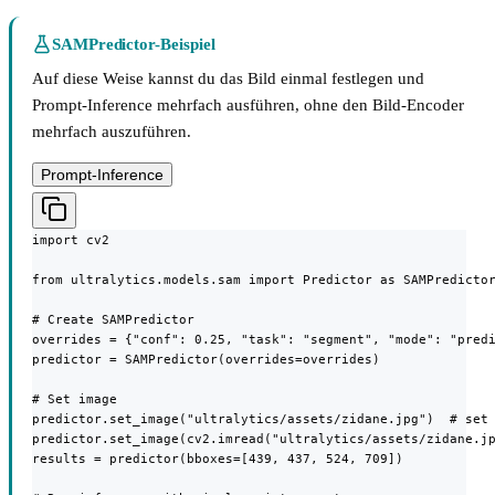
SAMPredictor-Beispiel
Auf diese Weise kannst du das Bild einmal festlegen und
Prompt-Inference mehrfach ausführen, ohne den Bild-Encoder
mehrfach auszuführen.
Prompt-Inference
import cv2

from ultralytics.models.sam import Predictor as SAMPredictor
# Create SAMPredictor

overrides = {"conf": 0.25, "task": "segment", "mode": "predi
predictor = SAMPredictor(overrides=overrides)

# Set image

predictor.set_image("ultralytics/assets/zidane.jpg")  # set 
predictor.set_image(cv2.imread("ultralytics/assets/zidane.jp
results = predictor(bboxes=[439, 437, 524, 709])
