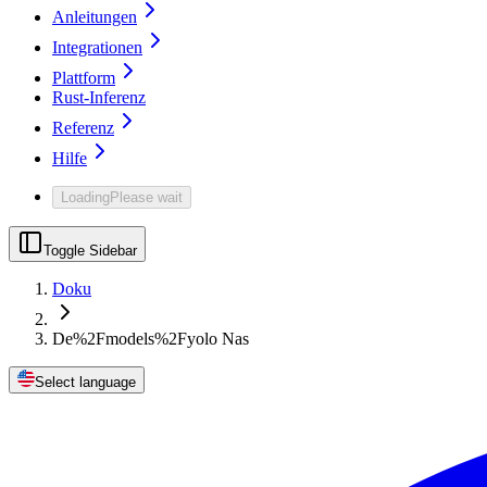
Anleitungen
Integrationen
Plattform
Rust-Inferenz
Referenz
Hilfe
Loading
Please wait
Toggle Sidebar
Doku
De%2Fmodels%2Fyolo Nas
Select language