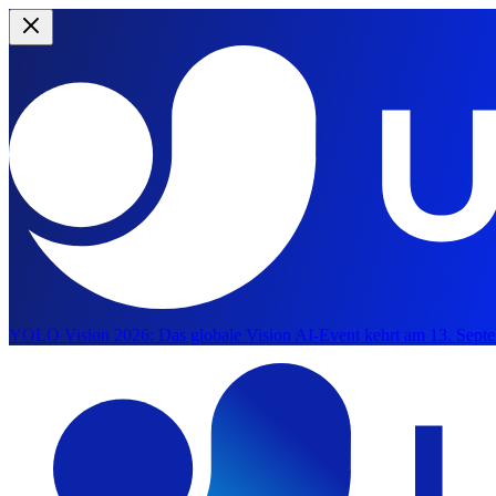
YOLO Vision 2026:
Das globale Vision AI-Event kehrt am 13. Septe
Zum Hauptinhalten springen