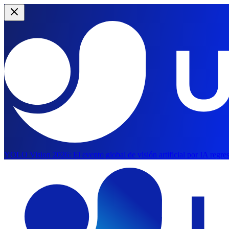
YOLO Vision 2026:
El evento global de visión artificial por IA regre
Saltar al contenido principal