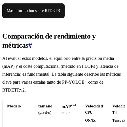
Más información sobre RTDETR
Comparación de rendimiento y
métricas
#
Al evaluar estos modelos, el equilibrio entre la precisión media
(mAP) y el coste computacional (medido en FLOPs y latencia de
inferencia) es fundamental. La tabla siguiente describe las métricas
clave para varias escalas tanto de PP-YOLOE+ como de
RTDETRv2.
val
Modelo
tamaño
Velocidad
Velocid
mAP
(píxeles)
CPU
T4
50-95
ONNX
TensorR