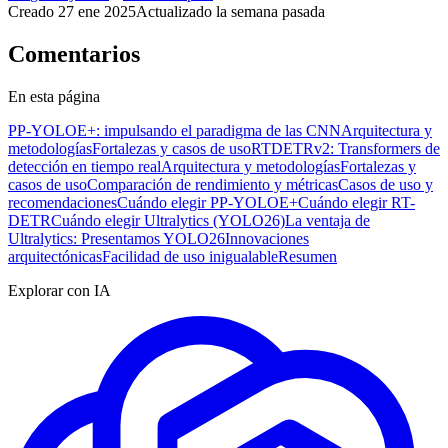
Creado
27 ene 2025
Actualizado
la semana pasada
Comentarios
En esta página
PP-YOLOE+: impulsando el paradigma de las CNN
Arquitectura y
metodologías
Fortalezas y casos de uso
RTDETRv2: Transformers de
detección en tiempo real
Arquitectura y metodologías
Fortalezas y
casos de uso
Comparación de rendimiento y métricas
Casos de uso y
recomendaciones
Cuándo elegir PP-YOLOE+
Cuándo elegir RT-
DETR
Cuándo elegir Ultralytics (YOLO26)
La ventaja de
Ultralytics: Presentamos YOLO26
Innovaciones
arquitectónicas
Facilidad de uso inigualable
Resumen
Explorar con IA