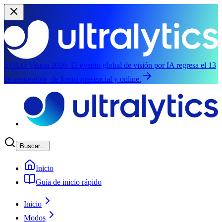
YOLO Vision 2026:
El evento global de visión por IA regresa el 13
de septiembre, de forma presencial y online.
Saltar al contenido principal
Buscar...
Inicio
Guía de inicio rápido
Inicio
Modos