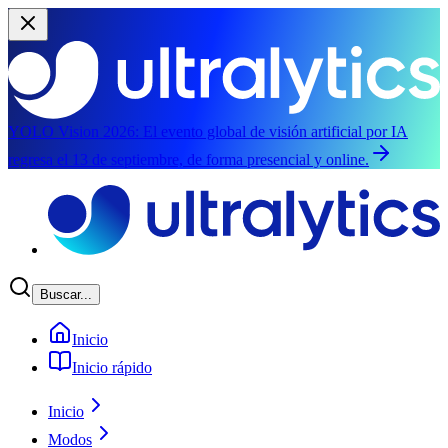
YOLO Vision 2026:
El evento global de visión artificial por IA
regresa el 13 de septiembre, de forma presencial y online.
Saltar al contenido principal
Buscar...
Inicio
Inicio rápido
Inicio
Modos