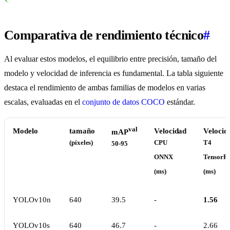
Comparativa de rendimiento técnico
#
Al evaluar estos modelos, el equilibrio entre precisión, tamaño del
modelo y velocidad de inferencia es fundamental. La tabla siguiente
destaca el rendimiento de ambas familias de modelos en varias
escalas, evaluadas en el
conjunto de datos COCO
estándar.
val
Modelo
tamaño
Velocidad
Velocid
mAP
(píxeles)
CPU
T4
50-95
ONNX
TensorR
(ms)
(ms)
YOLOv10n
640
39.5
-
1.56
YOLOv10s
640
46.7
-
2.66