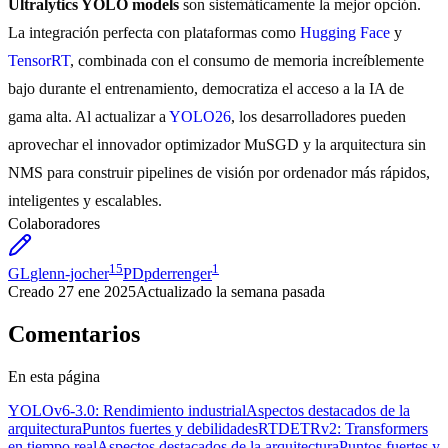
Ultralytics YOLO models
son sistemáticamente la mejor opción.
La integración perfecta con plataformas como
Hugging Face
y
TensorRT
, combinada con el consumo de memoria increíblemente
bajo durante el entrenamiento, democratiza el acceso a la IA de
gama alta. Al actualizar a
YOLO26
, los desarrolladores pueden
aprovechar el innovador optimizador MuSGD y la arquitectura sin
NMS para construir pipelines de visión por ordenador más rápidos,
inteligentes y escalables.
Colaboradores
15
1
GL
glenn-jocher
PD
pderrenger
Creado
27 ene 2025
Actualizado
la semana pasada
Comentarios
En esta página
YOLOv6-3.0: Rendimiento industrial
Aspectos destacados de la
arquitectura
Puntos fuertes y debilidades
RTDETRv2: Transformers
en tiempo real
Aspectos destacados de la arquitectura
Puntos fuertes y