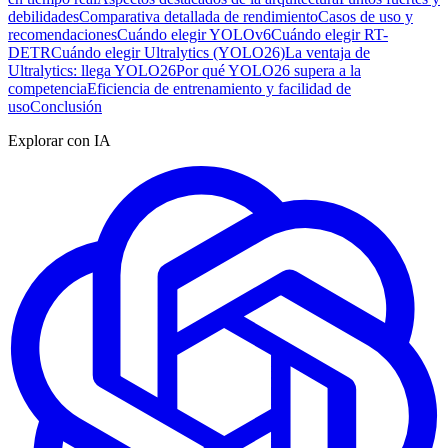
debilidades
Comparativa detallada de rendimiento
Casos de uso y
recomendaciones
Cuándo elegir YOLOv6
Cuándo elegir RT-
DETR
Cuándo elegir Ultralytics (YOLO26)
La ventaja de
Ultralytics: llega YOLO26
Por qué YOLO26 supera a la
competencia
Eficiencia de entrenamiento y facilidad de
uso
Conclusión
Explorar con IA