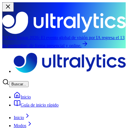
YOLO Vision 2026:
El evento global de visión por IA regresa el 13
de septiembre, de forma presencial y online.
Saltar al contenido principal
Buscar...
Inicio
Guía de inicio rápido
Inicio
Modos