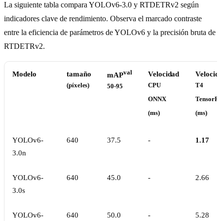
La siguiente tabla compara YOLOv6-3.0 y RTDETRv2 según
indicadores clave de rendimiento. Observa el marcado contraste
entre la eficiencia de parámetros de YOLOv6 y la precisión bruta de
RTDETRv2.
val
Modelo
tamaño
Velocidad
Velocid
mAP
(píxeles)
CPU
T4
50-95
ONNX
TensorR
(ms)
(ms)
YOLOv6-
640
37.5
-
1.17
3.0n
YOLOv6-
640
45.0
-
2.66
3.0s
YOLOv6-
640
50.0
-
5.28