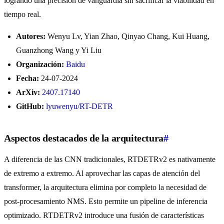
logrando una precisión de vanguardia sin sacrificar la viabilidad en
tiempo real.
Autores:
Wenyu Lv, Yian Zhao, Qinyao Chang, Kui Huang,
Guanzhong Wang y Yi Liu
Organización:
Baidu
Fecha:
24-07-2024
ArXiv:
2407.17140
GitHub:
lyuwenyu/RT-DETR
Aspectos destacados de la arquitectura
#
A diferencia de las CNN tradicionales, RTDETRv2 es nativamente
de extremo a extremo. Al aprovechar las capas de atención del
transformer, la arquitectura elimina por completo la necesidad de
post-procesamiento NMS. Esto permite un pipeline de inferencia
optimizado. RTDETRv2 introduce una fusión de características