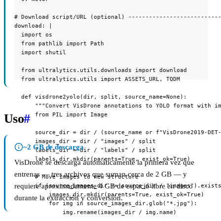
# Download script/URL (optional) ---------------------------
download: |

  import os

  from pathlib import Path

  import shutil

  from ultralytics.utils.downloads import download

  from ultralytics.utils import ASSETS_URL, TQDM

  def visdrone2yolo(dir, split, source_name=None):

      """Convert VisDrone annotations to YOLO format with im
      from PIL import Image

Uso
#
      source_dir = dir / (source_name or f"VisDrone2019-DET-
      images_dir = dir / "images" / split

~2 GB de descarga
      labels_dir = dir / "labels" / split

      labels_dir.mkdir(parents=True, exist_ok=True)

VisDrone se descarga automáticamente la primera vez que
entrenas — tres archivos que suman cerca de 2 GB — y
      # Move images to new structure

requiere aproximadamente 4 GB de espacio libre en disco
      if (source_images_dir := source_dir / "images").exists
          images_dir.mkdir(parents=True, exist_ok=True)

durante la extracción y conversión.
          for img in source_images_dir.glob("*.jpg"):

              img.rename(images_dir / img.name)
