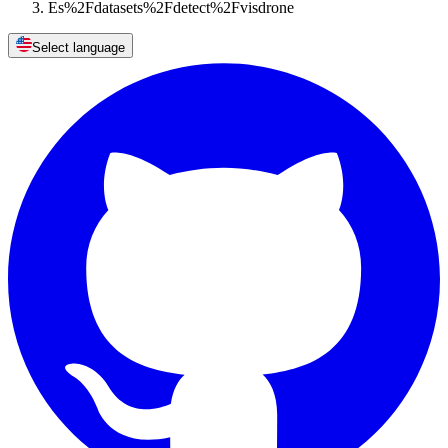
Es%2Fdatasets%2Fdetect%2Fvisdrone
Select language