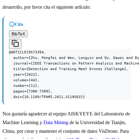
desarrollo, por favor cita el siguiente artículo:
Cita
BibTeX
@ARTICLE{9573394,

  author={Zhu, Pengfei and Wen, Longyin and Du, Dawei and Bi
  journal={IEEE Transactions on Pattern Analysis and Machine
  title={Detection and Tracking Meet Drones Challenge},

  year={2022},

  volume={44},

  number={11},

  pages={7380-7399},

  doi={10.1109/TPAMI.2021.3119563}}
Nos gustaría agradecer al equipo AISKYEYE del Laboratorio de
Machine Learning y
Data Mining
de la Universidad de Tianjin,
China, por crear y mantener el conjunto de datos VisDrone. Para