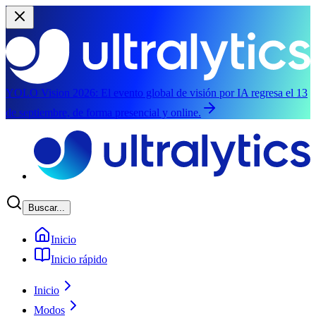
YOLO Vision 2026:
El evento global de visión por IA regresa el 13
de septiembre, de forma presencial y online.
Saltar al contenido principal
Buscar...
Inicio
Inicio rápido
Inicio
Modos