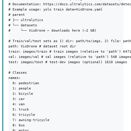
# Documentation: https://docs.ultralytics.com/datasets/detec
# Example usage: yolo train data=VisDrone.yaml

# parent

# ├── ultralytics

# └── datasets

#     └── VisDrone ← downloads here (~2 GB)

# Train/val/test sets as 1) dir: path/to/imgs, 2) file: path
path: VisDrone # dataset root dir

train: images/train # train images (relative to 'path') 6471
val: images/val # val images (relative to 'path') 548 images
test: images/test # test-dev images (optional) 1610 images

# Classes

names:

  0: pedestrian

  1: people

  2: bicycle

  3: car

  4: van

  5: truck

  6: tricycle

  7: awning-tricycle

  8: bus

  9: motor
