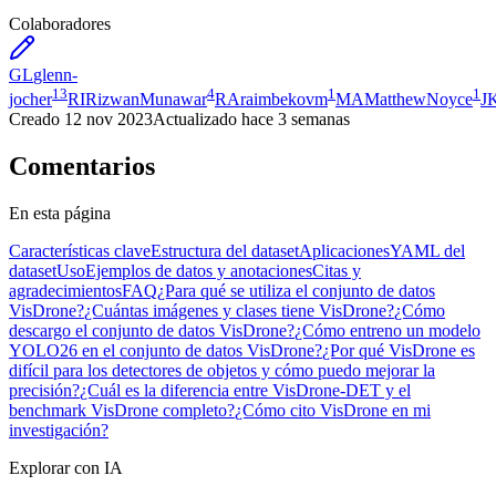
Colaboradores
GL
glenn-
13
4
1
1
jocher
RI
RizwanMunawar
RA
raimbekovm
MA
MatthewNoyce
J
Creado
12 nov 2023
Actualizado
hace 3 semanas
Comentarios
En esta página
Características clave
Estructura del dataset
Aplicaciones
YAML del
dataset
Uso
Ejemplos de datos y anotaciones
Citas y
agradecimientos
FAQ
¿Para qué se utiliza el conjunto de datos
VisDrone?
¿Cuántas imágenes y clases tiene VisDrone?
¿Cómo
descargo el conjunto de datos VisDrone?
¿Cómo entreno un modelo
YOLO26 en el conjunto de datos VisDrone?
¿Por qué VisDrone es
difícil para los detectores de objetos y cómo puedo mejorar la
precisión?
¿Cuál es la diferencia entre VisDrone-DET y el
benchmark VisDrone completo?
¿Cómo cito VisDrone en mi
investigación?
Explorar con IA