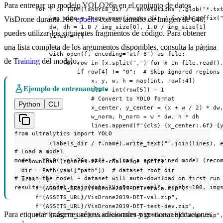
Para entrenar un modelo YOLO26n en el conjunto de datos
      for f in TQDM((source_dir / "annotations").glob("*.txt
          img_size = Image.open(images_dir / f.with_suffix("
VisDrone durante 100
epochs
con un tamaño de imagen de 640,
          dw, dh = 1.0 / img_size[0], 1.0 / img_size[1]

puedes utilizar los siguientes fragmentos de código. Para obtener
          lines = []

una lista completa de los argumentos disponibles, consulta la página
          with open(f, encoding="utf-8") as file:

de
Training
del modelo.
              for row in [x.split(",") for x in file.read().
                  if row[4] != "0":  # Skip ignored regions

                      x, y, w, h = map(int, row[:4])

Ejemplo de entrenamiento
                      cls = int(row[5]) - 1

                      # Convert to YOLO format

Python
CLI
                      x_center, y_center = (x + w / 2) * dw,
                      w_norm, h_norm = w * dw, h * dh

                      lines.append(f"{cls} {x_center:.6f} {y
from ultralytics import YOLO

          (labels_dir / f.name).write_text("".join(lines), e
# Load a model

model = YOLO("yolo26n.pt")  # load a pretrained model (recom
  # Download (ignores test-challenge split)

  dir = Path(yaml["path"])  # dataset root dir

# Train the model - dataset will auto-download on first run

  urls = [

results = model.train(data="VisDrone.yaml", epochs=100, img
      f"{ASSETS_URL}/VisDrone2019-DET-train.zip",

      f"{ASSETS_URL}/VisDrone2019-DET-val.zip",

      f"{ASSETS_URL}/VisDrone2019-DET-test-dev.zip",

Para etiquetar imágenes aéreas adicionales y gestionar ejecuciones
      # f"{ASSETS_URL}/VisDrone2019-DET-test-challenge.zip",