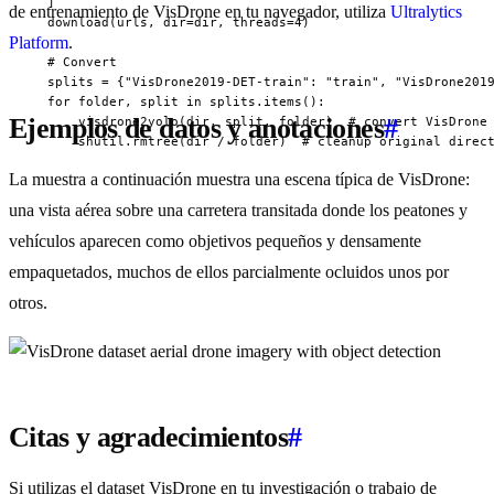
  ]

de entrenamiento de VisDrone en tu navegador, utiliza
Ultralytics
  download(urls, dir=dir, threads=4)

Platform
.
  # Convert

  splits = {"VisDrone2019-DET-train": "train", "VisDrone2019
  for folder, split in splits.items():

Ejemplos de datos y anotaciones
#
      visdrone2yolo(dir, split, folder)  # convert VisDrone 
      shutil.rmtree(dir / folder)  # cleanup original direc
La muestra a continuación muestra una escena típica de VisDrone:
una vista aérea sobre una carretera transitada donde los peatones y
vehículos aparecen como objetivos pequeños y densamente
empaquetados, muchos de ellos parcialmente ocluidos unos por
otros.
Citas y agradecimientos
#
Si utilizas el dataset VisDrone en tu investigación o trabajo de