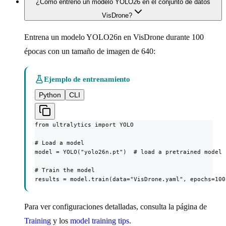
¿Cómo entreno un modelo YOLO26 en el conjunto de datos
VisDrone?
Entrena un modelo YOLO26n en VisDrone durante 100
épocas con un tamaño de imagen de 640:
Ejemplo de entrenamiento
Python
CLI
from ultralytics import YOLO

# Load a model

model = YOLO("yolo26n.pt")  # load a pretrained model 
# Train the model

results = model.train(data="VisDrone.yaml", epochs=100
Para ver configuraciones detalladas, consulta la página de
Training
y los
model training tips
.