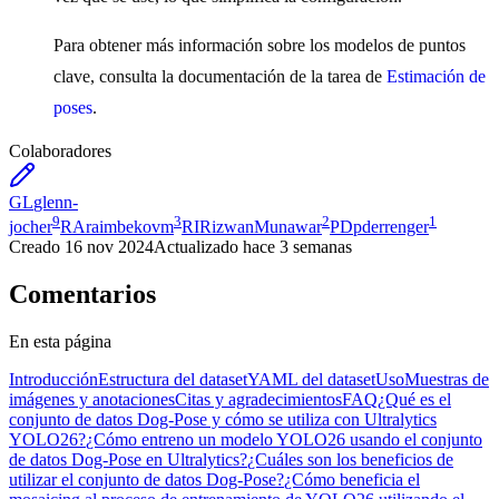
Para obtener más información sobre los modelos de puntos
clave, consulta la documentación de la tarea de
Estimación de
poses
.
Colaboradores
GL
glenn-
9
3
2
1
jocher
RA
raimbekovm
RI
RizwanMunawar
PD
pderrenger
Creado
16 nov 2024
Actualizado
hace 3 semanas
Comentarios
En esta página
Introducción
Estructura del dataset
YAML del dataset
Uso
Muestras de
imágenes y anotaciones
Citas y agradecimientos
FAQ
¿Qué es el
conjunto de datos Dog-Pose y cómo se utiliza con Ultralytics
YOLO26?
¿Cómo entreno un modelo YOLO26 usando el conjunto
de datos Dog-Pose en Ultralytics?
¿Cuáles son los beneficios de
utilizar el conjunto de datos Dog-Pose?
¿Cómo beneficia el