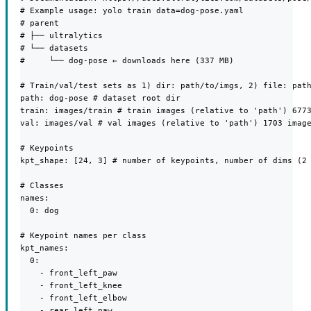
# Example usage: yolo train data=dog-pose.yaml

# parent

# ├── ultralytics

# └── datasets

#     └── dog-pose ← downloads here (337 MB)

# Train/val/test sets as 1) dir: path/to/imgs, 2) file: path
path: dog-pose # dataset root dir

train: images/train # train images (relative to 'path') 6773
val: images/val # val images (relative to 'path') 1703 image
# Keypoints

kpt_shape: [24, 3] # number of keypoints, number of dims (2 
# Classes

names:

  0: dog

# Keypoint names per class

kpt_names:

  0:

    - front_left_paw

    - front_left_knee

    - front_left_elbow

    - rear_left_paw
