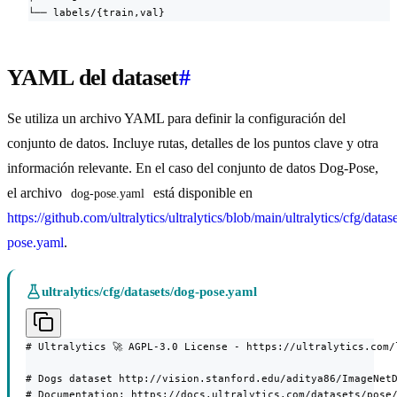
└── labels/{train,val}
YAML del dataset
#
Se utiliza un archivo YAML para definir la configuración del
conjunto de datos. Incluye rutas, detalles de los puntos clave y otra
información relevante. En el caso del conjunto de datos Dog-Pose,
el archivo
está disponible en
dog-pose.yaml
https://github.com/ultralytics/ultralytics/blob/main/ultralytics/cfg/datas
pose.yaml
.
ultralytics/cfg/datasets/dog-pose.yaml
# Ultralytics 🚀 AGPL-3.0 License - https://ultralytics.com/l
# Dogs dataset http://vision.stanford.edu/aditya86/ImageNetD
# Documentation: https://docs.ultralytics.com/datasets/pose/