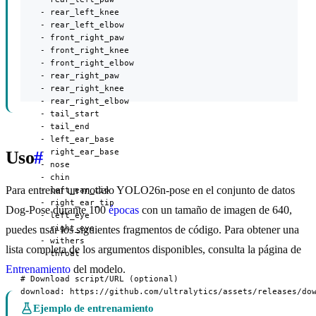
    - rear_left_knee

    - rear_left_elbow

    - front_right_paw

    - front_right_knee

    - front_right_elbow

    - rear_right_paw

    - rear_right_knee

    - rear_right_elbow

    - tail_start

    - tail_end

    - left_ear_base

    - right_ear_base

Uso
#
    - nose

    - chin

Para entrenar un modelo YOLO26n-pose en el conjunto de datos
    - left_ear_tip

    - right_ear_tip

Dog-Pose durante 100
épocas
con un tamaño de imagen de 640,
    - left_eye

    - right_eye

puedes usar los siguientes fragmentos de código. Para obtener una
    - withers

lista completa de los argumentos disponibles, consulta la página de
    - throat

Entrenamiento
del modelo.
# Download script/URL (optional)

download: https://github.com/ultralytics/assets/releases/do
Ejemplo de entrenamiento