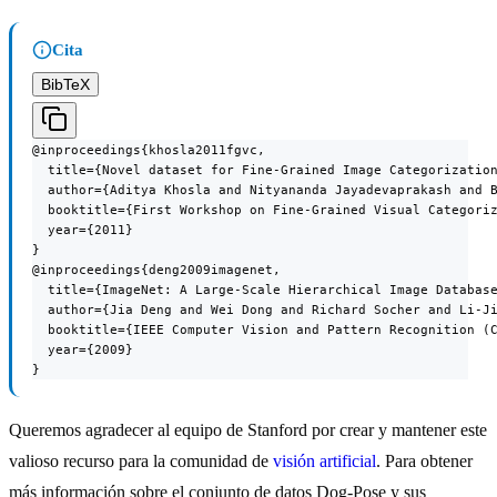
Cita
BibTeX
@inproceedings{khosla2011fgvc,

  title={Novel dataset for Fine-Grained Image Categorization
  author={Aditya Khosla and Nityananda Jayadevaprakash and B
  booktitle={First Workshop on Fine-Grained Visual Categoriz
  year={2011}

}

@inproceedings{deng2009imagenet,

  title={ImageNet: A Large-Scale Hierarchical Image Database
  author={Jia Deng and Wei Dong and Richard Socher and Li-Ji
  booktitle={IEEE Computer Vision and Pattern Recognition (C
  year={2009}

}
Queremos agradecer al equipo de Stanford por crear y mantener este
valioso recurso para la comunidad de
visión artificial
. Para obtener
más información sobre el conjunto de datos Dog-Pose y sus