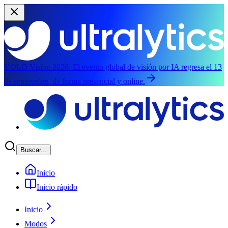
YOLO Vision 2026:
El evento global de visión por IA regresa el 13
de septiembre, de forma presencial y online.
Saltar al contenido principal
Buscar...
Inicio
Inicio rápido
Inicio
Modos