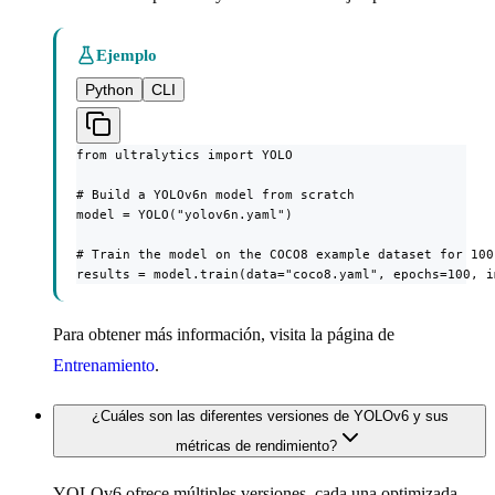
Ejemplo
Python
CLI
from ultralytics import YOLO

# Build a YOLOv6n model from scratch

model = YOLO("yolov6n.yaml")

# Train the model on the COCO8 example dataset for 100 
results = model.train(data="coco8.yaml", epochs=100, i
Para obtener más información, visita la página de
Entrenamiento
.
¿Cuáles son las diferentes versiones de YOLOv6 y sus
métricas de rendimiento?
YOLOv6 ofrece múltiples versiones, cada una optimizada