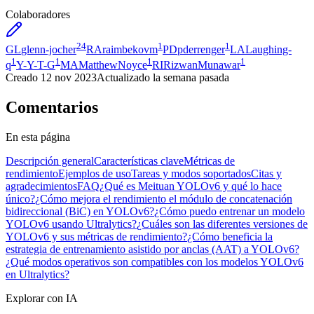
Colaboradores
24
1
1
GL
glenn-jocher
RA
raimbekovm
PD
pderrenger
LA
Laughing-
1
1
1
1
q
Y-
Y-T-G
MA
MatthewNoyce
RI
RizwanMunawar
Creado
12 nov 2023
Actualizado
la semana pasada
Comentarios
En esta página
Descripción general
Características clave
Métricas de
rendimiento
Ejemplos de uso
Tareas y modos soportados
Citas y
agradecimientos
FAQ
¿Qué es Meituan YOLOv6 y qué lo hace
único?
¿Cómo mejora el rendimiento el módulo de concatenación
bidireccional (BiC) en YOLOv6?
¿Cómo puedo entrenar un modelo
YOLOv6 usando Ultralytics?
¿Cuáles son las diferentes versiones de
YOLOv6 y sus métricas de rendimiento?
¿Cómo beneficia la
estrategia de entrenamiento asistido por anclas (AAT) a YOLOv6?
¿Qué modos operativos son compatibles con los modelos YOLOv6
en Ultralytics?
Explorar con IA