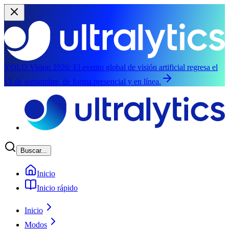
YOLO Vision 2026:
El evento global de visión artificial regresa el
13 de septiembre, de forma presencial y en línea.
Saltar al contenido principal
Buscar...
Inicio
Inicio rápido
Inicio
Modos