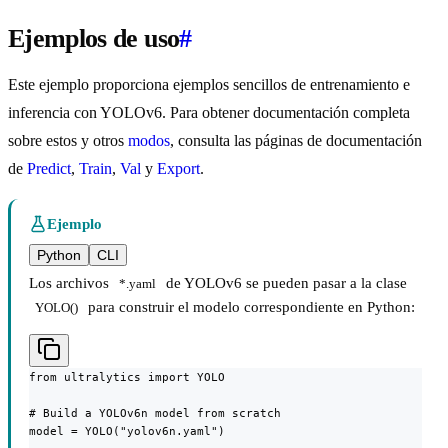
Ejemplos de uso
#
Este ejemplo proporciona ejemplos sencillos de entrenamiento e
inferencia con YOLOv6. Para obtener documentación completa
sobre estos y otros
modos
, consulta las páginas de documentación
de
Predict
,
Train
,
Val
y
Export
.
Ejemplo
Python
CLI
Los archivos
de YOLOv6 se pueden pasar a la clase
*.yaml
para construir el modelo correspondiente en Python:
YOLO()
from ultralytics import YOLO

# Build a YOLOv6n model from scratch

model = YOLO("yolov6n.yaml")
