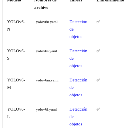
Modelo
Nombres de
Tareas
Entrenamiento
archivo
YOLOv6-
Detección
✅
yolov6n.yaml
N
de
objetos
YOLOv6-
Detección
✅
yolov6s.yaml
S
de
objetos
YOLOv6-
Detección
✅
yolov6m.yaml
M
de
objetos
YOLOv6-
Detección
✅
yolov6l.yaml
L
de
objetos