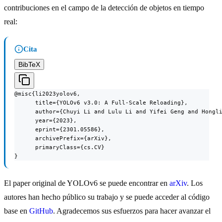
contribuciones en el campo de la detección de objetos en tiempo
real:
Cita
BibTeX
@misc{li2023yolov6,

      title={YOLOv6 v3.0: A Full-Scale Reloading},

      author={Chuyi Li and Lulu Li and Yifei Geng and Hongli
      year={2023},

      eprint={2301.05586},

      archivePrefix={arXiv},

      primaryClass={cs.CV}

}
El paper original de YOLOv6 se puede encontrar en
arXiv
. Los
autores han hecho público su trabajo y se puede acceder al código
base en
GitHub
. Agradecemos sus esfuerzos para hacer avanzar el