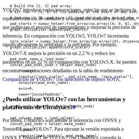
# Build the [2, 3] pad array:

YOLOv7 introduce varias innovaciones, entre las que se incluyen la
# 1st row -> [0, 0, 0] (no padding at the start of any dim)

# 2nd row -> [0, pad_size, 0] (pad only at the end of the se
reparametrización de modelos y la asignación dinámica de etiquetas,
pad_starts = numpy_helper.from_array(np.array([0, 0, 0], dty
que potencian el proceso de entrenamiento y mejoran la precisión de
graph.initializer.append(pad_starts)

inferencia. En comparación con YOLOv5, YOLOv7 incrementa
zero_scalar = numpy_helper.from_array(np.array([0], dtype=np
significativamente la velocidad y la precisión. Por ejemplo,
graph.initializer.append(zero_scalar)

YOLOv7-X mejora la precisión en un 2,2 % y reduce los
pad_ends_name = "pad_ends"

parámetros en un 22 % en comparación con YOLOv5-X. Se pueden
concat_pad_ends_node = helper.make_node(

encontrar comparaciones detalladas en la tabla de rendimiento
    "Concat",

    inputs=["zero_scalar", pad_size_name, "zero_scalar"],

Comparación de YOLOv7 con detectores de objetos SOTA
.
    outputs=[pad_ends_name],

    axis=0,

    name="ConcatPadEnds",

¿Puedo utilizar YOLOv7 con las herramientas y
)

plataformas de Ultralytics?
#
graph.node.append(concat_pad_ends_node)

pad_values_name = "pad_values"

Por ahora, Ultralytics solo admite la inferencia con ONNX y
concat_pad_node = helper.make_node(

TensorRT para YOLOv7. Para ejecutar la versión exportada a
    "Concat",

    inputs=["pad_starts", pad_ends_name],

ONNX y TensorRT de YOLOv7 con Ultralytics, consulta la