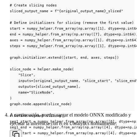
# Create slicing nodes

sliced_output_name = f"{original_output_name}_sliced"

# Define initializers for slicing (remove the first value)

start = numpy_helper.from_array(np.array([1], dtype=np.int64
end = numpy_helper.from_array(np.array([7], dtype=np.int64),
axes = numpy_helper.from_array(np.array([1], dtype=np.int64)
steps = numpy_helper.from_array(np.array([1], dtype=np.int64
graph.initializer.extend([start, end, axes, steps])

slice_node = helper.make_node(

    "Slice",

    inputs=[original_output_name, "slice_start", "slice_end"
    outputs=[sliced_output_name],

    name="SliceNode",

)

graph.node.append(slice_node)

A continuación, puedes cargar el modelo ONNX modificado y
# Define segment slicing

seg1_start = numpy_helper.from_array(np.array([0], dtype=np.
ejecutar la inferencia con él en Ultralytics normalmente:
seg1_end = numpy_helper.from_array(np.array([4], dtype=np.in
seg2_start = numpy_helper.from_array(np.array([4], dtype=np.