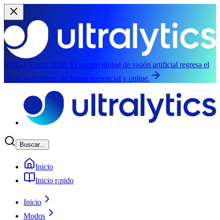
YOLO Vision 2026:
El evento global de visión artificial regresa el
13 de septiembre, de forma presencial y online.
Saltar al contenido principal
Buscar...
Inicio
Inicio r¡pido
Inicio
Modos