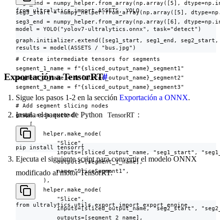
seg2_end = numpy_helper.from_array(np.array([5], dtype=np.in
from ultralytics import ASSETS, YOLO

seg3_start = numpy_helper.from_array(np.array([5], dtype=np.
seg3_end = numpy_helper.from_array(np.array([6], dtype=np.in
model = YOLO("yolov7-ultralytics.onnx", task="detect")

graph.initializer.extend([seg1_start, seg1_end, seg2_start, 
results = model(ASSETS / "bus.jpg")
# Create intermediate tensors for segments

segment_1_name = f"{sliced_output_name}_segment1"

Exportación a TensorRT
#
segment_2_name = f"{sliced_output_name}_segment2"

segment_3_name = f"{sliced_output_name}_segment3"

Sigue los pasos 1-2 en la sección
Exportación a ONNX
.
# Add segment slicing nodes

Instala el paquete de Python
:
graph.node.extend(

TensorRT
    [

        helper.make_node(

            "Slice",

pip install tensorrt
            inputs=[sliced_output_name, "seg1_start", "seg1_
Ejecuta el siguiente script para convertir el modelo ONNX
            outputs=[segment_1_name],

            name="SliceSegment1",

modificado al motor TensorRT:
        ),

        helper.make_node(

            "Slice",

from ultralytics.utils.export import export_engine

            inputs=[sliced_output_name, "seg2_start", "seg2_
            outputs=[segment_2_name],
