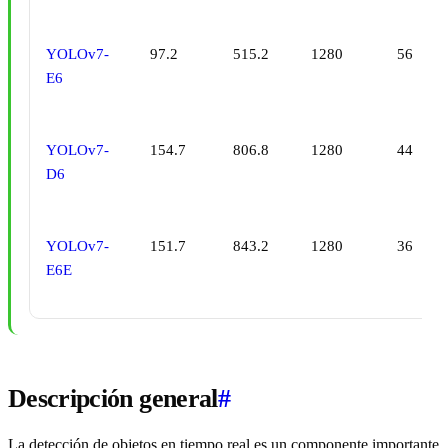
YOLOv7-
97.2
515.2
1280
56
E6
YOLOv7-
154.7
806.8
1280
44
D6
YOLOv7-
151.7
843.2
1280
36
E6E
Descripción general
#
La detección de objetos en tiempo real es un componente importante