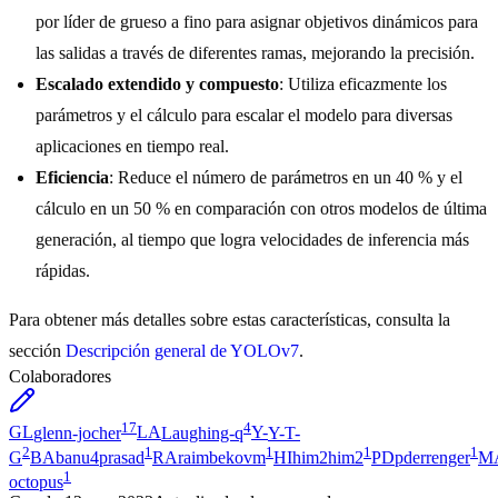
por líder de grueso a fino para asignar objetivos dinámicos para
las salidas a través de diferentes ramas, mejorando la precisión.
Escalado extendido y compuesto
: Utiliza eficazmente los
parámetros y el cálculo para escalar el modelo para diversas
aplicaciones en tiempo real.
Eficiencia
: Reduce el número de parámetros en un 40 % y el
cálculo en un 50 % en comparación con otros modelos de última
generación, al tiempo que logra velocidades de inferencia más
rápidas.
Para obtener más detalles sobre estas características, consulta la
sección
Descripción general de YOLOv7
.
Colaboradores
17
4
GL
glenn-jocher
LA
Laughing-q
Y-
Y-T-
2
1
1
1
1
G
BA
banu4prasad
RA
raimbekovm
HI
him2him2
PD
pderrenger
M
1
octopus