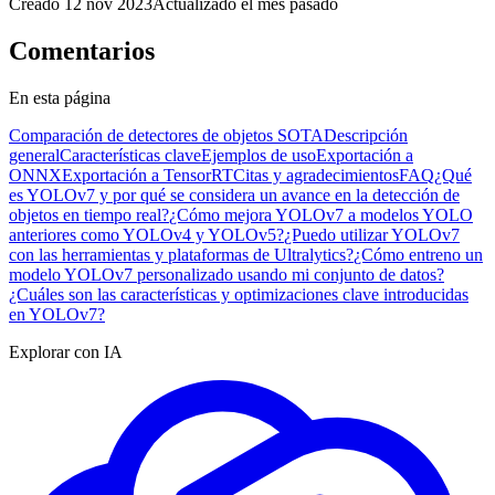
Creado
12 nov 2023
Actualizado
el mes pasado
Comentarios
En esta página
Comparación de detectores de objetos SOTA
Descripción
general
Características clave
Ejemplos de uso
Exportación a
ONNX
Exportación a TensorRT
Citas y agradecimientos
FAQ
¿Qué
es YOLOv7 y por qué se considera un avance en la detección de
objetos en tiempo real?
¿Cómo mejora YOLOv7 a modelos YOLO
anteriores como YOLOv4 y YOLOv5?
¿Puedo utilizar YOLOv7
con las herramientas y plataformas de Ultralytics?
¿Cómo entreno un
modelo YOLOv7 personalizado usando mi conjunto de datos?
¿Cuáles son las características y optimizaciones clave introducidas
en YOLOv7?
Explorar con IA