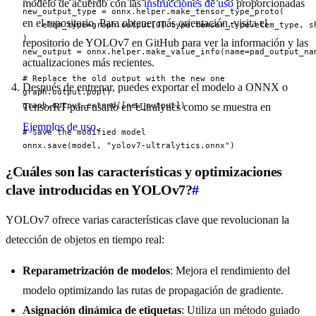
modelo de acuerdo con las
instrucciones de uso
proporcionadas
new_output_type = onnx.helper.make_tensor_type_proto(

en el repositorio. Para obtener más orientación, visita el
    elem_type=graph.output[0].type.tensor_type.elem_type, sh
)

repositorio de YOLOv7 en GitHub para ver la información y las
new_output = onnx.helper.make_value_info(name=pad_output_nam
actualizaciones más recientes.
# Replace the old output with the new one

Después de entrenar, puedes exportar el modelo a ONNX o
graph.output.pop()

graph.output.extend([new_output])

TensorRT para usarlo en Ultralytics como se muestra en
Ejemplos de uso
.
# Save the modified model

onnx.save(model, "yolov7-ultralytics.onnx")
¿Cuáles son las características y optimizaciones
clave introducidas en YOLOv7?
#
YOLOv7 ofrece varias características clave que revolucionan la
detección de objetos en tiempo real:
Reparametrización de modelos
: Mejora el rendimiento del
modelo optimizando las rutas de propagación de gradiente.
Asignación dinámica de etiquetas
: Utiliza un método guiado