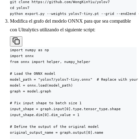
git clone https://github.com/WongKinYiu/yolov7

cd yolov7

python export.py --weights yolov7-tiny.pt --grid --end2end 
Modifica el grafo del modelo ONNX para que sea compatible
con Ultralytics utilizando el siguiente script:
import numpy as np

import onnx

from onnx import helper, numpy_helper

# Load the ONNX model

model_path = "yolov7/yolov7-tiny.onnx"  # Replace with your 
model = onnx.load(model_path)

graph = model.graph

# Fix input shape to batch size 1

input_shape = graph.input[0].type.tensor_type.shape

input_shape.dim[0].dim_value = 1

# Define the output of the original model

original_output_name = graph.output[0].name
