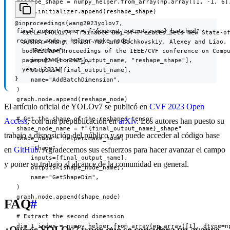
reshape_shape = numpy_helper.from_array(np.array([1, -1, 6],
graph.initializer.append(reshape_shape)

@inproceedings{wang2023yolov7,

final_output_name = f"{concat_output_name}_batched"

  title={YOLOv7: Trainable Bag-of-Freebies Sets New State-of
reshape_node = helper.make_node(

  author={Wang, Chien-Yao and Bochkovskiy, Alexey and Liao, 
    "Reshape",

  booktitle={Proceedings of the IEEE/CVF conference on Compu
  pages={7464--7475},

    inputs=[concat_output_name, "reshape_shape"],

  year={2023}

    outputs=[final_output_name],

}
    name="AddBatchDimension",

)

graph.node.append(reshape_node)

El artículo oficial de YOLOv7 se publicó en
CVF 2023 Open
# Get the shape of the reshaped tensor

Access
, con una prepublicación en
arXiv
. Los autores han puesto su
shape_node_name = f"{final_output_name}_shape"

trabajo a disposición del público y se puede acceder al código base
shape_node = helper.make_node(

    "Shape",

en
GitHub
. Agradecemos sus esfuerzos para hacer avanzar el campo
    inputs=[final_output_name],

y poner su trabajo al alcance de la comunidad en general.
    outputs=[shape_node_name],

    name="GetShapeDim",

)

graph.node.append(shape_node)

FAQ
#
# Extract the second dimension

dim_1_index = numpy_helper.from_array(np.array([1], dtype=np
¿Qué es YOLOv7 y por qué se considera un avance