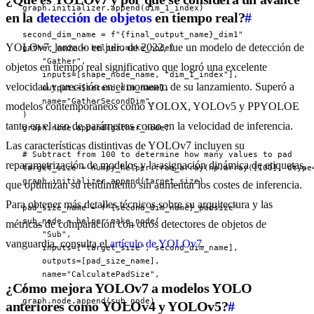
graph.initializer.append(dim_1_index)

en la
detección de objetos
en tiempo real?
#
second_dim_name = f"{final_output_name}_dim1"

YOLOv7, lanzado en julio de 2022, fue un modelo de detección de
gather_node = helper.make_node(

    "Gather",

objetos en tiempo real significativo que logró una excelente
    inputs=[shape_node_name, "dim_1_index"],

velocidad y precisión en el momento de su lanzamiento. Superó a
    outputs=[second_dim_name],

    name="GatherSecondDim",

modelos contemporáneos como YOLOX, YOLOv5 y PPYOLOE
)

tanto en el uso de parámetros como en la velocidad de inferencia.
graph.node.append(gather_node)

Las características distintivas de YOLOv7 incluyen su
# Subtract from 100 to determine how many values to pad

reparametrización de modelos y la asignación dinámica de etiquetas,
target_size = numpy_helper.from_array(np.array([100], dtype=
graph.initializer.append(target_size)

que optimizan su rendimiento sin aumentar los costes de inferencia.
Para obtener más detalles técnicos sobre su arquitectura y las
pad_size_name = f"{second_dim_name}_padsize"

sub_node = helper.make_node(

métricas de comparación con otros detectores de objetos de
    "Sub",

vanguardia, consulta el
artículo de YOLOv7
.
    inputs=["target_size", second_dim_name],

    outputs=[pad_size_name],

    name="CalculatePadSize",

¿Cómo mejora YOLOv7 a modelos YOLO
)

graph.node.append(sub_node)

anteriores como YOLOv4 y YOLOv5?
#