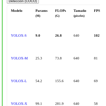
Detección (COCO)
Modelo
Params
FLOPs
Tamaño
FPS
(M)
(G)
(píxeles)
YOLOX-S
9.0
26.8
640
102
YOLOX-M
25.3
73.8
640
81
YOLOX-L
54.2
155.6
640
69
YOLOX-X
99.1
281.9
640
58