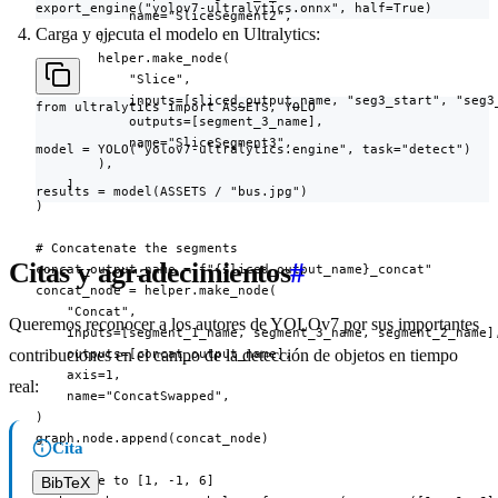
export_engine("yolov7-ultralytics.onnx", half=True)
            name="SliceSegment2",

Carga y ejecuta el modelo en Ultralytics:
        ),

        helper.make_node(

            "Slice",

            inputs=[sliced_output_name, "seg3_start", "seg3_
from ultralytics import ASSETS, YOLO

            outputs=[segment_3_name],

            name="SliceSegment3",

model = YOLO("yolov7-ultralytics.engine", task="detect")

        ),

    ]

results = model(ASSETS / "bus.jpg")
)

# Concatenate the segments

Citas y agradecimientos
#
concat_output_name = f"{sliced_output_name}_concat"

concat_node = helper.make_node(

    "Concat",

Queremos reconocer a los autores de YOLOv7 por sus importantes
    inputs=[segment_1_name, segment_3_name, segment_2_name],
contribuciones en el campo de la detección de objetos en tiempo
    outputs=[concat_output_name],

    axis=1,

real:
    name="ConcatSwapped",

)

graph.node.append(concat_node)

Cita
# Reshape to [1, -1, 6]

BibTeX