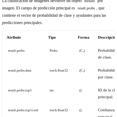
La clasificación de imágenes devuelve un objeto
por
Results
imagen. El campo de predicción principal es
, que
result.probs
contiene el vector de probabilidad de clase y ayudantes para las
predicciones principales.
Atributo
Tipo
Forma
Descripció
Probabilida
result.probs
Probs
(C,)
de clase.
Probabilida
result.probs.data
torch.float32
(C,)
por clase.
ID de la cla
result.probs.top1
int
()
principal.
Confianza
result.probs.top1conf
torch.float32
()
principal.