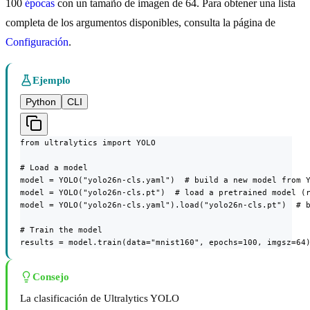
100
épocas
con un tamaño de imagen de 64. Para obtener una lista
completa de los argumentos disponibles, consulta la página de
Configuración
.
Ejemplo
Python
CLI
from ultralytics import YOLO

# Load a model

model = YOLO("yolo26n-cls.yaml")  # build a new model from Y
model = YOLO("yolo26n-cls.pt")  # load a pretrained model (r
model = YOLO("yolo26n-cls.yaml").load("yolo26n-cls.pt")  # b
# Train the model

results = model.train(data="mnist160", epochs=100, imgsz=64
Consejo
La clasificación de Ultralytics YOLO