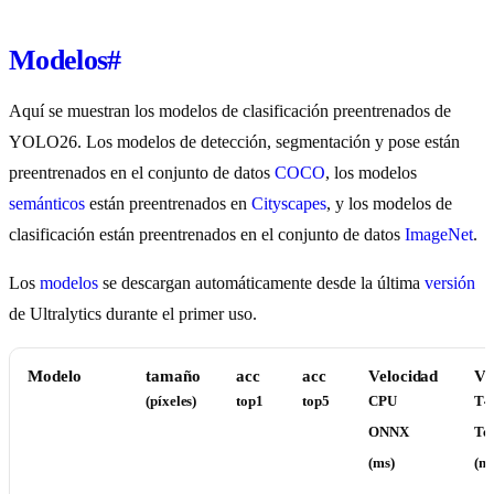
Modelos
#
Aquí se muestran los modelos de clasificación preentrenados de
YOLO26. Los modelos de detección, segmentación y pose están
preentrenados en el conjunto de datos
COCO
, los modelos
semánticos
están preentrenados en
Cityscapes
, y los modelos de
clasificación están preentrenados en el conjunto de datos
ImageNet
.
Los
modelos
se descargan automáticamente desde la última
versión
de Ultralytics durante el primer uso.
Modelo
tamaño
acc
acc
Velocidad
Ve
(píxeles)
top1
top5
CPU
T4
ONNX
Te
(ms)
(ms