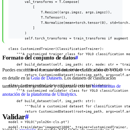
        val_transforms = T.Compose(

            [

                T.Resize((args.imgsz, args.imgsz)),

                T.ToTensor(),

                T.Normalize(mean=torch.tensor(0), std=torch.
            ]

        )

        self.torch_transforms = train_transforms if augment 
class CustomizedTrainer(ClassificationTrainer):

    """A customized trainer class for YOLO classification mo
Formato del conjunto de datos
#
    def build_dataset(self, img_path: str, mode: str = "trai
Puedes encontrar el formato del dataset de clasificación de YOLO
        """Build a customized dataset for classification tra
        return CustomizedDataset(root=img_path, args=self.ar
en detalle en la
Guía de Datasets
. Los datasets de clasificación
class CustomizedValidator(ClassificationValidator):

también pueden gestionarse y etiquetarse con las
herramientas de
    """A customized validator class for YOLO classification 
anotación de la plataforma de Ultralytics
.
    def build_dataset(self, img_path: str):

        """Build a customized dataset for classification sta
        return CustomizedDataset(root=img_path, args=self.ar
Validar
#
model = YOLO("yolo26n-cls.pt")

model.train(data="imagenet1000", trainer=CustomizedTrainer, 