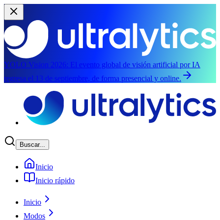
YOLO Vision 2026:
El evento global de visión artificial por IA
regresa el 13 de septiembre, de forma presencial y online.
Saltar al contenido principal
Buscar...
Inicio
Inicio rápido
Inicio
Modos