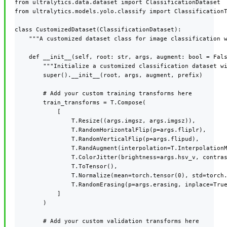
from ultralytics.data.dataset import ClassificationDataset

from ultralytics.models.yolo.classify import ClassificationT
class CustomizedDataset(ClassificationDataset):

    """A customized dataset class for image classification w
    def __init__(self, root: str, args, augment: bool = Fals
        """Initialize a customized classification dataset wi
        super().__init__(root, args, augment, prefix)

        # Add your custom training transforms here

        train_transforms = T.Compose(

            [

                T.Resize((args.imgsz, args.imgsz)),

                T.RandomHorizontalFlip(p=args.fliplr),

                T.RandomVerticalFlip(p=args.flipud),

                T.RandAugment(interpolation=T.InterpolationM
                T.ColorJitter(brightness=args.hsv_v, contras
                T.ToTensor(),

                T.Normalize(mean=torch.tensor(0), std=torch.
                T.RandomErasing(p=args.erasing, inplace=True
            ]

        )

        # Add your custom validation transforms here
