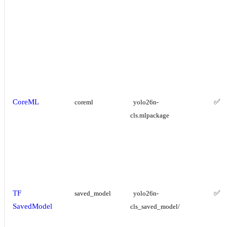
CoreML
✅
coreml
yolo26n-
cls.mlpackage
TF
✅
saved_model
yolo26n-
SavedModel
cls_saved_model/