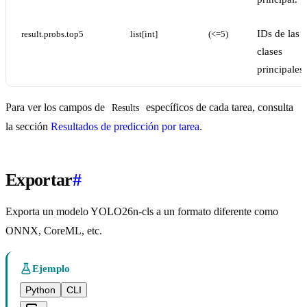
IDs de las 
result.probs.top5
list[int]
(<=5)
clases
principales.
Para ver los campos de
específicos de cada tarea, consulta
Results
la sección
Resultados de predicción por tarea
.
Exportar
#
Exporta un modelo YOLO26n-cls a un formato diferente como
ONNX, CoreML, etc.
Ejemplo
Python
CLI