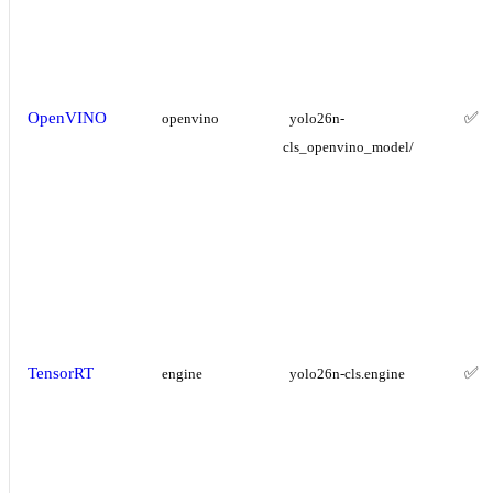
OpenVINO
✅
openvino
yolo26n-
cls_openvino_model/
TensorRT
✅
engine
yolo26n-cls.engine