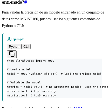
entrenado?
#
Para validar la precisión de un modelo entrenado en un conjunto de
datos como MNIST160, puedes usar los siguientes comandos de
Python o CLI:
Ejemplo
Python
CLI
from ultralytics import YOLO

# Load a model

model = YOLO("yolo26n-cls.pt")  # load the trained model

# Validate the model

metrics = model.val()  # no arguments needed, uses the datas
metrics.top1  # top1 accuracy

metrics.top5  # top5 accuracy