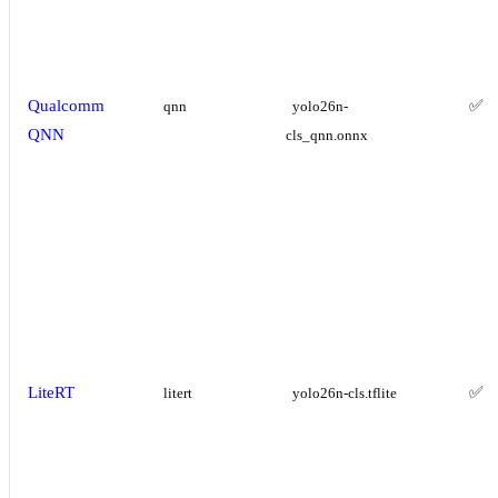
Qualcomm
✅
qnn
yolo26n-
QNN
cls_qnn.onnx
LiteRT
✅
litert
yolo26n-cls.tflite