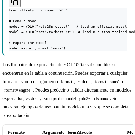
from ultralytics import YOLO

# Load a model

model = YOLO("yolo26n-cls.pt")  # load an official model

model = YOLO("path/to/best.pt")  # load a custom-trained mod
# Export the model

model.export(format="onnx")
Los formatos de exportación de YOLO26-cls disponibles se
encuentran en la tabla a continuación. Puedes exportar a cualquier
formato usando el argumento
, es decir,
o
format
format='onnx'
. Puedes predecir o validar directamente en modelos
format='engine'
exportados, es decir,
. Se
yolo predict model=yolo26n-cls.onnx
muestran ejemplos de uso para tu modelo una vez que se completa
la exportación.
Formato
Argumento
Modelo
Met
format