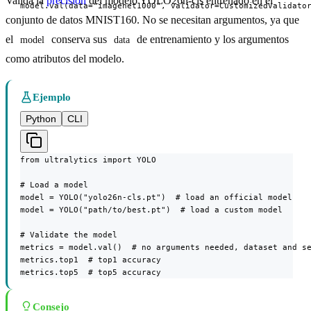
Valida la
precisión
del modelo YOLO26n-cls entrenado en el
model.val(data="imagenet1000", validator=CustomizedValidato
conjunto de datos MNIST160. No se necesitan argumentos, ya que
el
conserva sus
de entrenamiento y los argumentos
model
data
como atributos del modelo.
Ejemplo
Python
CLI
from ultralytics import YOLO

# Load a model

model = YOLO("yolo26n-cls.pt")  # load an official model

model = YOLO("path/to/best.pt")  # load a custom model

# Validate the model

metrics = model.val()  # no arguments needed, dataset and se
metrics.top1  # top1 accuracy

metrics.top5  # top5 accuracy
Consejo