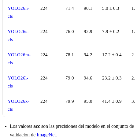
YOLO26n-
224
71.4
90.1
5.0 ± 0.3
1.
cls
YOLO26s-
224
76.0
92.9
7.9 ± 0.2
1.
cls
YOLO26m-
224
78.1
94.2
17.2 ± 0.4
2.
cls
YOLO26l-
224
79.0
94.6
23.2 ± 0.3
2.
cls
YOLO26x-
224
79.9
95.0
41.4 ± 0.9
3.
cls
Los valores
acc
son las precisiones del modelo en el conjunto de
validación de
ImageNet
.