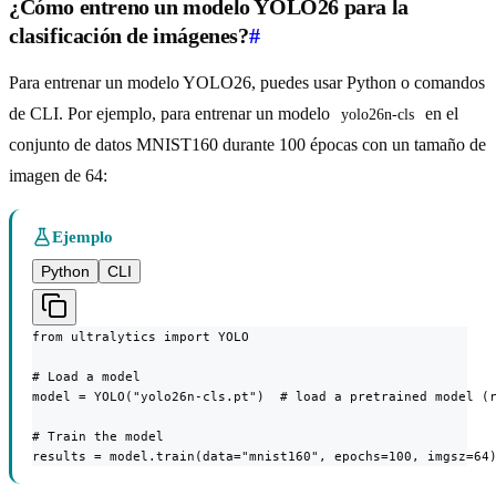
¿Cómo entreno un modelo YOLO26 para la
clasificación de imágenes?
#
Para entrenar un modelo YOLO26, puedes usar Python o comandos
de CLI. Por ejemplo, para entrenar un modelo
en el
yolo26n-cls
conjunto de datos MNIST160 durante 100 épocas con un tamaño de
imagen de 64:
Ejemplo
Python
CLI
from ultralytics import YOLO

# Load a model

model = YOLO("yolo26n-cls.pt")  # load a pretrained model (r
# Train the model

results = model.train(data="mnist160", epochs=100, imgsz=64