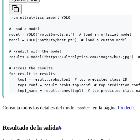
from ultralytics import YOLO

# Load a model

model = YOLO("yolo26n-cls.pt")  # load an official model

model = YOLO("path/to/best.pt")  # load a custom model

# Predict with the model

results = model("https://ultralytics.com/images/bus.jpg")  #
# Access the results

for result in results:

    top1 = result.probs.top1  # top predicted class ID

    top1_conf = result.probs.top1conf  # top prediction conf
    top1_name = result.names[top1]  # top predicted class n
Consulta todos los detalles del modo
en la página
Predecir
.
predict
Resultado de la salida
#