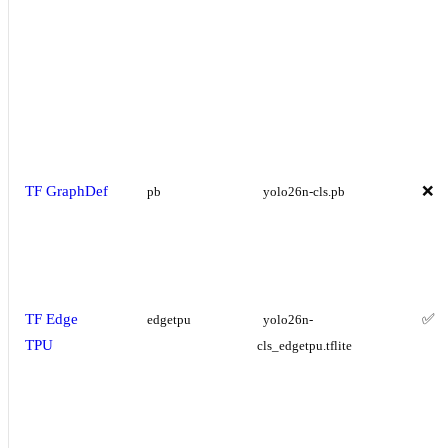
TF GraphDef
❌
pb
yolo26n-cls.pb
TF Edge
✅
edgetpu
yolo26n-
TPU
cls_edgetpu.tflite