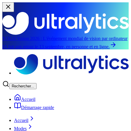
YOLO Vision 2026 :
L'événement mondial de vision par ordinateur
IA fait son retour le 13 septembre, en personne et en ligne.
Aller au contenu principal
Rechercher...
Accueil
Démarrage rapide
Accueil
Modes