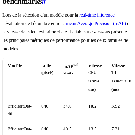
benchmarks
#
Lors de la sélection d'un modèle pour la
real-time inference
,
l'évaluation de l'équilibre entre la
mean Average Precision (mAP)
et
la vitesse de calcul est primordiale. Le tableau ci-dessous présente
les principales métriques de performance pour les deux familles de
modèles.
val
Modèle
taille
Vitesse
Vitesse
mAP
(pixels)
CPU
T4
50-95
ONNX
TensorRT10
(ms)
(ms)
EfficientDet-
640
34.6
10.2
3.92
d0
EfficientDet-
640
40.5
13.5
7.31