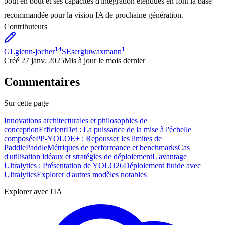
bout en bout et ses capacités d'intégration étendues en font la base
recommandée pour la vision IA de prochaine génération.
Contributeurs
14
1
GL
glenn-jocher
SE
sergiuwaxmann
Créé
27 janv. 2025
Mis à jour
le mois dernier
Commentaires
Sur cette page
Innovations architecturales et philosophies de
conception
EfficientDet : La puissance de la mise à l'échelle
composée
PP-YOLOE+ : Repousser les limites de
PaddlePaddle
Métriques de performance et benchmarks
Cas
d'utilisation idéaux et stratégies de déploiement
L'avantage
Ultralytics : Présentation de YOLO26
Déploiement fluide avec
Ultralytics
Explorer d'autres modèles notables
Explorer avec l'IA