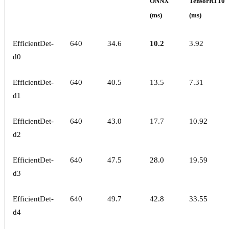
ONNX
TensorRT10
(ms)
(ms)
EfficientDet-
640
34.6
10.2
3.92
d0
EfficientDet-
640
40.5
13.5
7.31
d1
EfficientDet-
640
43.0
17.7
10.92
d2
EfficientDet-
640
47.5
28.0
19.59
d3
EfficientDet-
640
49.7
42.8
33.55
d4