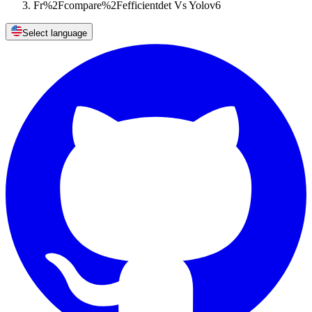
Fr%2Fcompare%2Fefficientdet Vs Yolov6
Select language