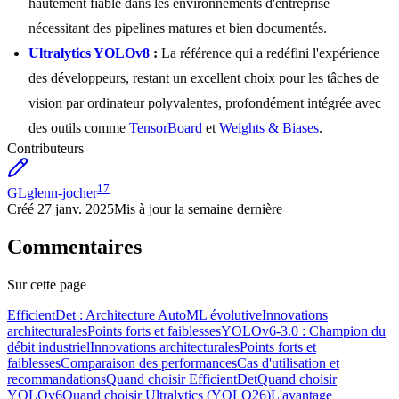
hautement fiable dans les environnements d'entreprise
nécessitant des pipelines matures et bien documentés.
Ultralytics YOLOv8
:
La référence qui a redéfini l'expérience
des développeurs, restant un excellent choix pour les tâches de
vision par ordinateur polyvalentes, profondément intégrée avec
des outils comme
TensorBoard
et
Weights & Biases
.
Contributeurs
17
GL
glenn-jocher
Créé
27 janv. 2025
Mis à jour
la semaine dernière
Commentaires
Sur cette page
EfficientDet : Architecture AutoML évolutive
Innovations
architecturales
Points forts et faiblesses
YOLOv6-3.0 : Champion du
débit industriel
Innovations architecturales
Points forts et
faiblesses
Comparaison des performances
Cas d'utilisation et
recommandations
Quand choisir EfficientDet
Quand choisir
YOLOv6
Quand choisir Ultralytics (YOLO26)
L'avantage