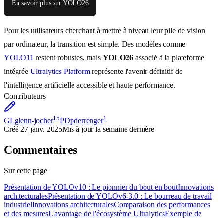
En savoir plus sur YOLO26
Pour les utilisateurs cherchant à mettre à niveau leur pile de vision
par ordinateur, la transition est simple. Des modèles comme
YOLO11
restent robustes, mais
YOLO26
associé à la plateforme
intégrée
Ultralytics Platform
représente l'avenir définitif de
l'intelligence artificielle accessible et haute performance.
Contributeurs
15
1
GL
glenn-jocher
PD
pderrenger
Créé
27 janv. 2025
Mis à jour
la semaine dernière
Commentaires
Sur cette page
Présentation de YOLOv10 : Le pionnier du bout en bout
Innovations
architecturales
Présentation de YOLOv6-3.0 : Le bourreau de travail
industriel
Innovations architecturales
Comparaison des performances
et des mesures
L'avantage de l'écosystème Ultralytics
Exemple de