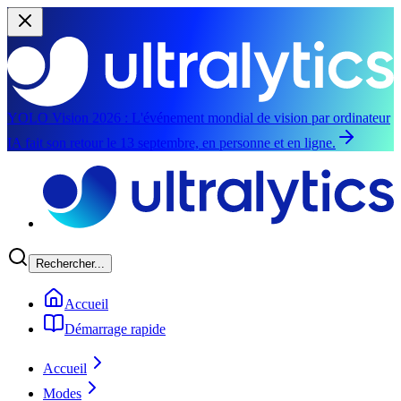
YOLO Vision 2026 :
L'événement mondial de vision par ordinateur
IA fait son retour le 13 septembre, en personne et en ligne.
Aller au contenu principal
Rechercher...
Accueil
Démarrage rapide
Accueil
Modes