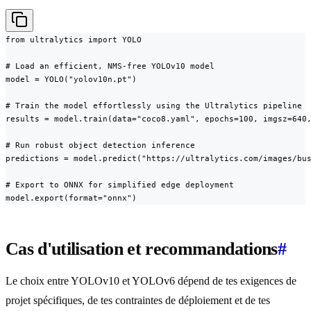
from ultralytics import YOLO

# Load an efficient, NMS-free YOLOv10 model

model = YOLO("yolov10n.pt")

# Train the model effortlessly using the Ultralytics pipeline

results = model.train(data="coco8.yaml", epochs=100, imgsz=640,
# Run robust object detection inference

predictions = model.predict("https://ultralytics.com/images/bus
# Export to ONNX for simplified edge deployment

model.export(format="onnx")
Cas d'utilisation et recommandations
#
Le choix entre YOLOv10 et YOLOv6 dépend de tes exigences de
projet spécifiques, de tes contraintes de déploiement et de tes