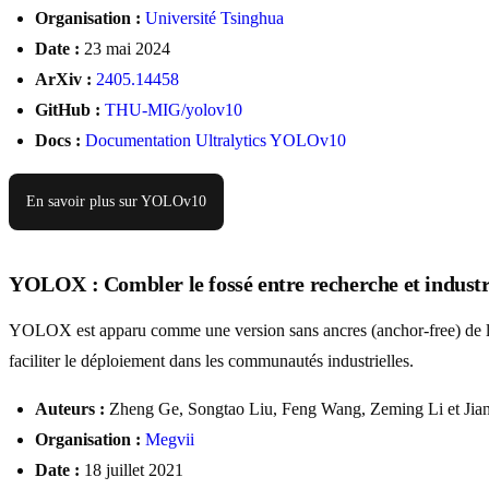
Organisation :
Université Tsinghua
Date :
23 mai 2024
ArXiv :
2405.14458
GitHub :
THU-MIG/yolov10
Docs :
Documentation Ultralytics YOLOv10
En savoir plus sur YOLOv10
YOLOX : Combler le fossé entre recherche et industr
YOLOX est apparu comme une version sans ancres (anchor-free) de la
faciliter le déploiement dans les communautés industrielles.
Auteurs :
Zheng Ge, Songtao Liu, Feng Wang, Zeming Li et Jia
Organisation :
Megvii
Date :
18 juillet 2021