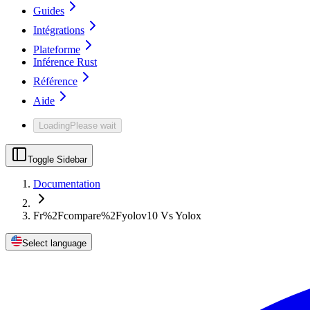
Guides
Intégrations
Plateforme
Inférence Rust
Référence
Aide
Loading
Please wait
Toggle Sidebar
Documentation
Fr%2Fcompare%2Fyolov10 Vs Yolox
Select language