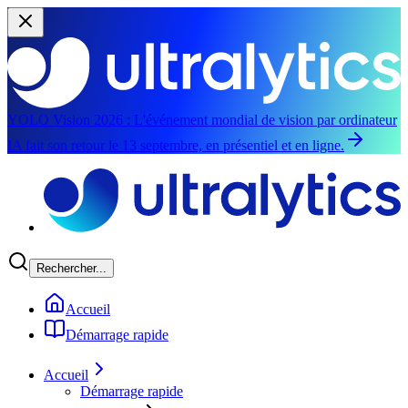
YOLO Vision 2026 :
L'événement mondial de vision par ordinateur
IA fait son retour le 13 septembre, en présentiel et en ligne.
Aller au contenu principal
Rechercher...
Accueil
Démarrage rapide
Accueil
Démarrage rapide