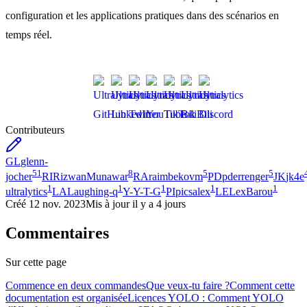
configuration et les applications pratiques dans des scénarios en
temps réel.
Contributeurs
GL
glenn-
51
8
5
5
jocher
RI
RizwanMunawar
RA
raimbekovm
PD
pderrenger
JK
jk4e
1
1
1
1
1
ultralytics
LA
Laughing-q
Y-
Y-T-G
PI
picsalex
LE
LexBarou
Créé
12 nov. 2023
Mis à jour
il y a 4 jours
Commentaires
Sur cette page
Commence en deux commandes
Que veux-tu faire ?
Comment cette
documentation est organisée
Licences YOLO : Comment YOLO