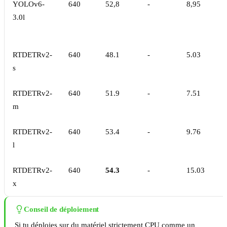
YOLOv6-
640
52,8
-
8,95
3.0l
RTDETRv2-
640
48.1
-
5.03
s
RTDETRv2-
640
51.9
-
7.51
m
RTDETRv2-
640
53.4
-
9.76
l
RTDETRv2-
640
54.3
-
15.03
x
Conseil de déploiement
Si tu déploies sur du matériel strictement CPU comme un