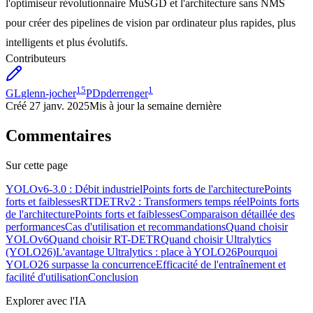
l'optimiseur révolutionnaire MuSGD et l'architecture sans NMS
pour créer des pipelines de vision par ordinateur plus rapides, plus
intelligents et plus évolutifs.
Contributeurs
15
1
GL
glenn-jocher
PD
pderrenger
Créé
27 janv. 2025
Mis à jour
la semaine dernière
Commentaires
Sur cette page
YOLOv6-3.0 : Débit industriel
Points forts de l'architecture
Points
forts et faiblesses
RTDETRv2 : Transformers temps réel
Points forts
de l'architecture
Points forts et faiblesses
Comparaison détaillée des
performances
Cas d'utilisation et recommandations
Quand choisir
YOLOv6
Quand choisir RT-DETR
Quand choisir Ultralytics
(YOLO26)
L'avantage Ultralytics : place à YOLO26
Pourquoi
YOLO26 surpasse la concurrence
Efficacité de l'entraînement et
facilité d'utilisation
Conclusion
Explorer avec l'IA