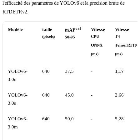
l'efficacité des paramètres de YOLOv6 et la précision brute de
RTDETRv2.
val
Modèle
taille
Vitesse
Vitesse
mAP
(pixels)
CPU
T4
50-95
ONNX
TensorRT10
(ms)
(ms)
YOLOv6-
640
37,5
-
1,17
3.0n
YOLOv6-
640
45,0
-
2.66
3.0s
YOLOv6-
640
50,0
-
5,28
3.0m