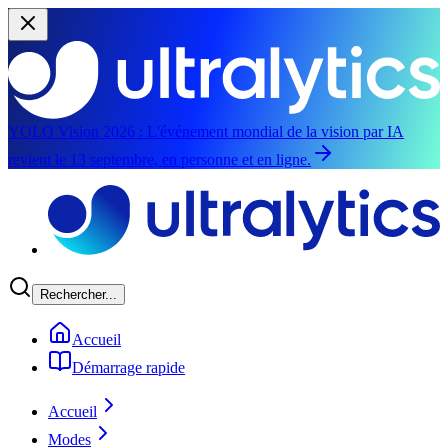
YOLO Vision 2026 :
L'événement mondial de la vision par IA
revient le 13 septembre, en personne et en ligne.
Aller au contenu principal
Rechercher...
Accueil
Démarrage rapide
Accueil
Modes