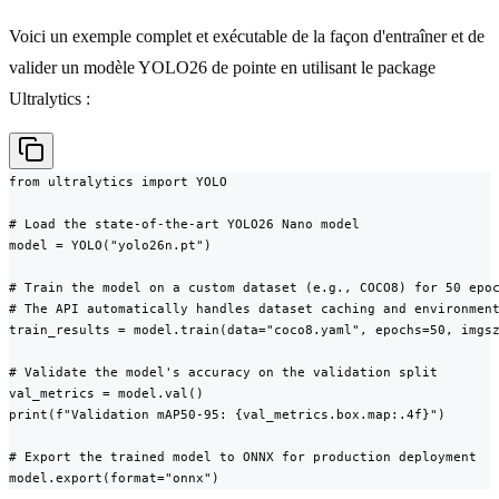
Voici un exemple complet et exécutable de la façon d'entraîner et de
valider un modèle YOLO26 de pointe en utilisant le package
Ultralytics :
from ultralytics import YOLO

# Load the state-of-the-art YOLO26 Nano model

model = YOLO("yolo26n.pt")

# Train the model on a custom dataset (e.g., COCO8) for 50 epoc
# The API automatically handles dataset caching and environment
train_results = model.train(data="coco8.yaml", epochs=50, imgsz
# Validate the model's accuracy on the validation split

val_metrics = model.val()

print(f"Validation mAP50-95: {val_metrics.box.map:.4f}")

# Export the trained model to ONNX for production deployment

model.export(format="onnx")