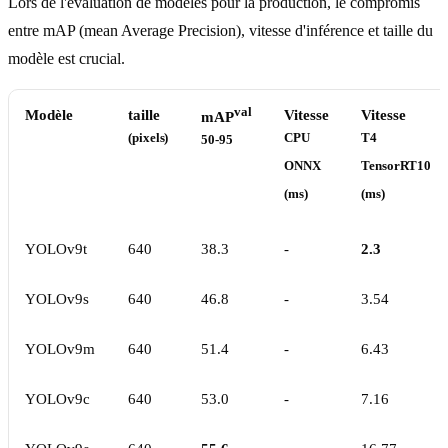
Lors de l'évaluation de modèles pour la production, le compromis
entre mAP (mean Average Precision), vitesse d'inférence et taille du
modèle est crucial.
val
Modèle
taille
Vitesse
Vitesse
mAP
(pixels)
CPU
T4
50-95
ONNX
TensorRT10
(ms)
(ms)
YOLOv9t
640
38.3
-
2.3
YOLOv9s
640
46.8
-
3.54
YOLOv9m
640
51.4
-
6.43
YOLOv9c
640
53.0
-
7.16