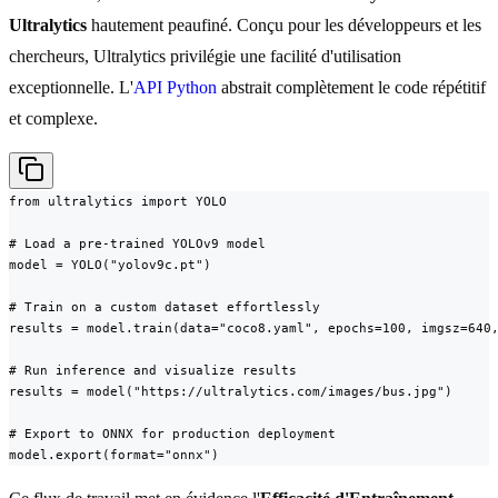
Ultralytics
hautement peaufiné. Conçu pour les développeurs et les
chercheurs, Ultralytics privilégie une facilité d'utilisation
exceptionnelle. L'
API Python
abstrait complètement le code répétitif
et complexe.
from ultralytics import YOLO

# Load a pre-trained YOLOv9 model

model = YOLO("yolov9c.pt")

# Train on a custom dataset effortlessly

results = model.train(data="coco8.yaml", epochs=100, imgsz=640,
# Run inference and visualize results

results = model("https://ultralytics.com/images/bus.jpg")

# Export to ONNX for production deployment

model.export(format="onnx")