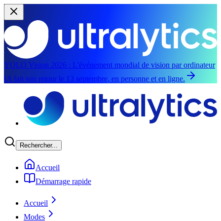
YOLO Vision 2026 :
L'événement mondial de vision par ordinateur
IA fait son retour le 13 septembre, en personne et en ligne.
Aller au contenu principal
Rechercher...
Accueil
Démarrage rapide
Accueil
Modes