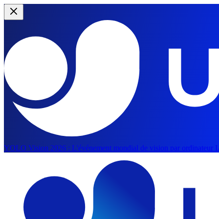
YOLO Vision 2026 :
L'événement mondial de vision par ordinateur IA
Aller au contenu principal