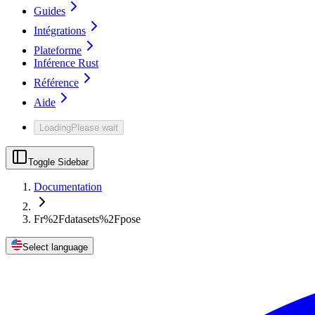
Guides
Intégrations
Plateforme
Inférence Rust
Référence
Aide
Loading
Please wait
Toggle Sidebar
Documentation
Fr%2Fdatasets%2Fpose
Select language