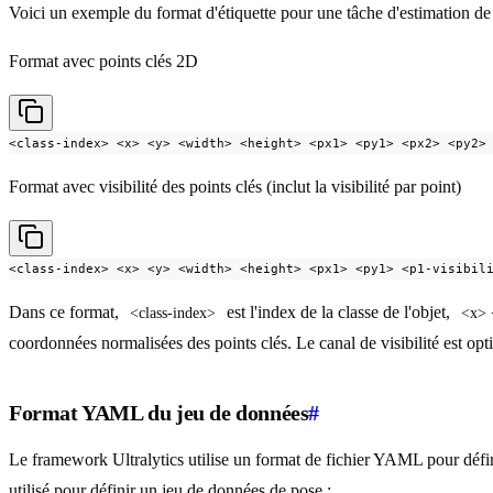
Voici un exemple du format d'étiquette pour une tâche d'estimation de
Format avec points clés 2D
<class-index> <x> <y> <width> <height> <px1> <py1> <px2> <py2>
Format avec visibilité des points clés (inclut la visibilité par point)
<class-index> <x> <y> <width> <height> <px1> <py1> <p1-visibil
Dans ce format,
est l'index de la classe de l'objet,
<class-index>
<x> 
coordonnées normalisées des points clés. Le canal de visibilité est opt
Format YAML du jeu de données
#
Le framework Ultralytics utilise un format de fichier YAML pour déf
utilisé pour définir un jeu de données de pose :