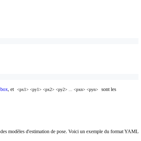
 box
, et
sont les
<px1> <py1> <px2> <py2> ... <pxn> <pyn>
nt des modèles d'estimation de pose. Voici un exemple du format YAML