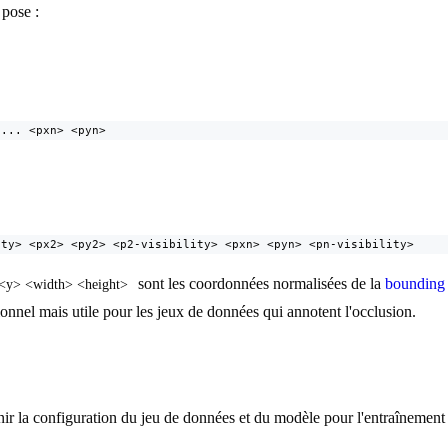
 pose :
 ... <pxn> <pyn>
ity> <px2> <py2> <p2-visibility> <pxn> <pyn> <pn-visibility>
sont les coordonnées normalisées de la
bounding
<y> <width> <height>
ionnel mais utile pour les jeux de données qui annotent l'occlusion.
inir la configuration du jeu de données et du modèle pour l'entraîneme