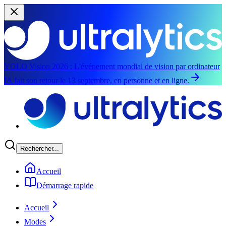
YOLO Vision 2026 :
L'événement mondial de vision par ordinateur
IA fait son retour le 13 septembre, en personne et en ligne.
Aller au contenu principal
Rechercher...
Accueil
Démarrage rapide
Accueil
Modes