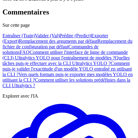
Commentaires
Sur cette page
Entraîner (Train)
Valider (Val)
Prédire (Predict)
Exporter
(Export)
Remplacement des arguments par défaut
Remplacement du
fichier de configuration par défaut
Commandes de
solutions
FAQ
Comment utiliser l'interface de ligne de commande
(CLI) Ultralytics YOLO pour l'entraînement de modèles ?
Quelles
tâches puis-je effectuer avec la CLI Ultralytics YOLO ?
Comment
puis-je valider l'exactitude d'un modèle YOLO entraîné en utilisant
la CLI ?
Vers quels formats puis-je exporter mes modèles YOLO en
utilisant la CLI ?
Comment utiliser les solutions prédéfinies dans la
CLI Ultralytics ?
Explorer avec l'IA