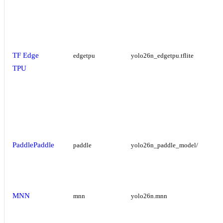
TF Edge
edgetpu
yolo26n_edgetpu.tflite
TPU
PaddlePaddle
paddle
yolo26n_paddle_model/
MNN
mnn
yolo26n.mnn