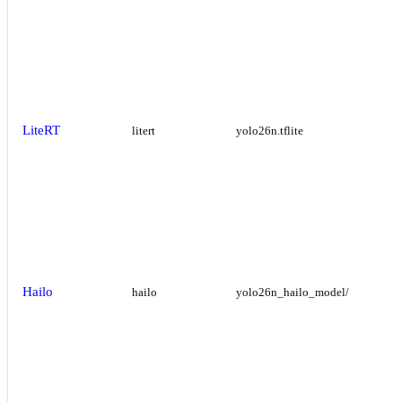
LiteRT
litert
yolo26n.tflite
Hailo
hailo
yolo26n_hailo_model/