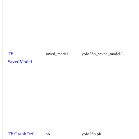
TF
saved_model
yolo26n_saved_model/
SavedModel
TF GraphDef
pb
yolo26n.pb