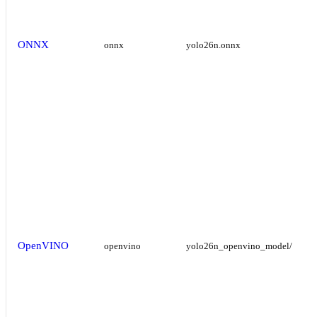
ONNX
onnx
yolo26n.onnx
OpenVINO
openvino
yolo26n_openvino_model/