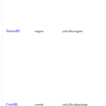
TensorRT
engine
yolo26n.engine
CoreML
coreml
yolo26n.mlpackage