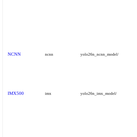
NCNN
ncnn
yolo26n_ncnn_model/
IMX500
imx
yolo26n_imx_model/