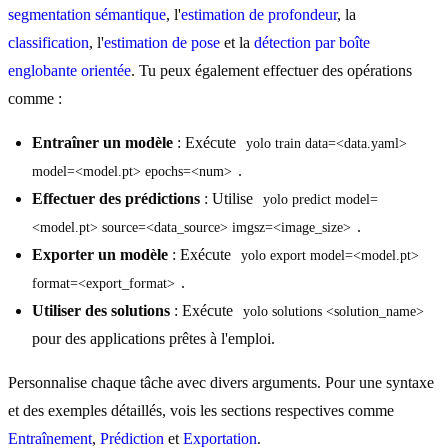
segmentation sémantique
, l'
estimation de profondeur
, la
classification
, l'
estimation de pose
et la
détection par boîte
englobante orientée
. Tu peux également effectuer des opérations
comme :
Entraîner un modèle
: Exécute
yolo train data=<data.yaml> 
.
model=<model.pt> epochs=<num>
Effectuer des prédictions
: Utilise
yolo predict model=
.
<model.pt> source=<data_source> imgsz=<image_size>
Exporter un modèle
: Exécute
yolo export model=<model.pt> 
.
format=<export_format>
Utiliser des solutions
: Exécute
yolo solutions <solution_name>
pour des applications prêtes à l'emploi.
Personnalise chaque tâche avec divers arguments. Pour une syntaxe
et des exemples détaillés, vois les sections respectives comme
Entraînement
,
Prédiction
et
Exportation
.