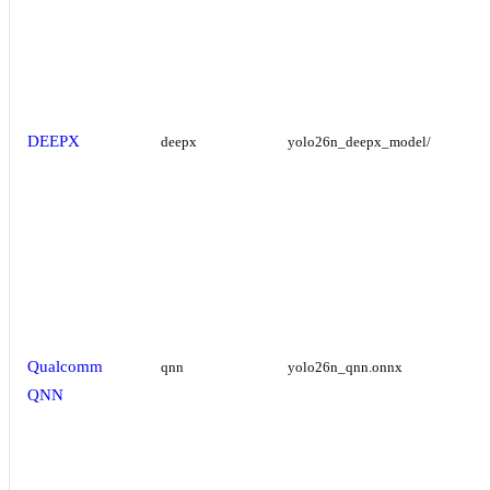
DEEPX
deepx
yolo26n_deepx_model/
Qualcomm
qnn
yolo26n_qnn.onnx
QNN