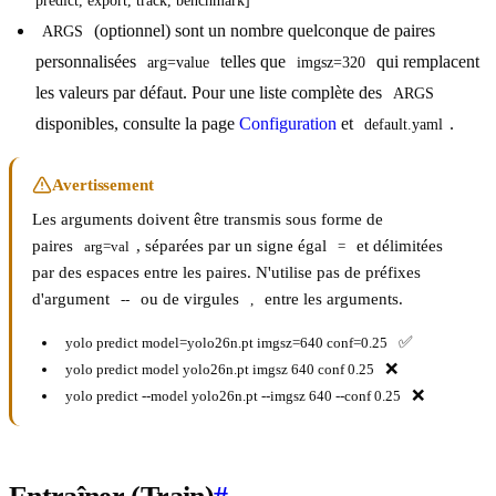
predict, export, track, benchmark]
(optionnel) sont un nombre quelconque de paires
ARGS
personnalisées
telles que
qui remplacent
arg=value
imgsz=320
les valeurs par défaut. Pour une liste complète des
ARGS
disponibles, consulte la page
Configuration
et
.
default.yaml
Avertissement
Les arguments doivent être transmis sous forme de
paires
, séparées par un signe égal
et délimitées
arg=val
=
par des espaces entre les paires. N'utilise pas de préfixes
d'argument
ou de virgules
entre les arguments.
--
,
✅
yolo predict model=yolo26n.pt imgsz=640 conf=0.25
❌
yolo predict model yolo26n.pt imgsz 640 conf 0.25
❌
yolo predict --model yolo26n.pt --imgsz 640 --conf 0.25