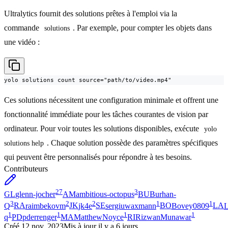
Ultralytics fournit des solutions prêtes à l'emploi via la
commande
. Par exemple, pour compter les objets dans
solutions
une vidéo :
yolo solutions count source="path/to/video.mp4"
Ces solutions nécessitent une configuration minimale et offrent une
fonctionnalité immédiate pour les tâches courantes de vision par
ordinateur. Pour voir toutes les solutions disponibles, exécute
yolo 
. Chaque solution possède des paramètres spécifiques
solutions help
qui peuvent être personnalisés pour répondre à tes besoins.
Contributeurs
27
3
GL
glenn-jocher
AM
ambitious-octopus
BU
Burhan-
3
2
2
1
1
Q
RA
raimbekovm
JK
jk4e
SE
sergiuwaxmann
BO
Bovey0809
LA
L
1
1
1
1
q
PD
pderrenger
MA
MatthewNoyce
RI
RizwanMunawar
Créé
12 nov. 2023
Mis à jour
il y a 6 jours