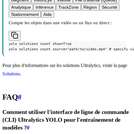
Isegment
VisionEye
Vitesse
File d'attente (Queue)
Analytique
Inférence
TrackZone
Région
Sécurité
Stationnement
Aide
Compte les objets dans une vidéo ou un flux en direct :
yolo solutions count show=True

yolo solutions count source="path/to/video.mp4" # specify v
Pour plus d'informations sur les solutions Ultralytics, visite la page
Solutions
.
FAQ
#
Comment utiliser l'interface de ligne de commande
(CLI) Ultralytics YOLO pour l'entraînement de
modèles ?
#