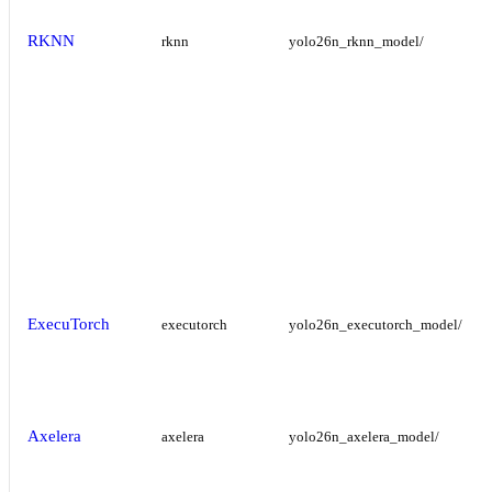
RKNN
rknn
yolo26n_rknn_model/
ExecuTorch
executorch
yolo26n_executorch_model/
Axelera
axelera
yolo26n_axelera_model/