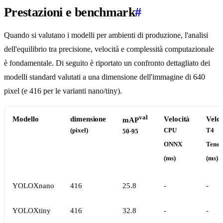
Prestazioni e benchmark
#
Quando si valutano i modelli per ambienti di produzione, l'analisi
dell'equilibrio tra precisione, velocità e complessità computazionale
è fondamentale. Di seguito è riportato un confronto dettagliato dei
modelli standard valutati a una dimensione dell'immagine di 640
pixel (e 416 per le varianti nano/tiny).
val
Modello
dimensione
Velocità
Veloc
mAP
(pixel)
CPU
T4
50-95
ONNX
Tens
(ms)
(ms)
YOLOXnano
416
25.8
-
-
YOLOXtiny
416
32.8
-
-