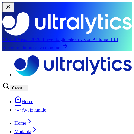
YOLO Vision 2026:
L'evento globale di vision AI torna il 13
settembre, in presenza e online.
Vai al contenuto principale
Cerca...
Home
Avvio rapido
Home
Modalità