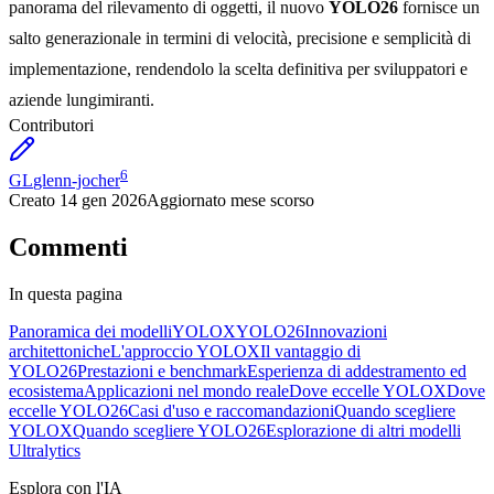
panorama del rilevamento di oggetti, il nuovo
YOLO26
fornisce un
salto generazionale in termini di velocità, precisione e semplicità di
implementazione, rendendolo la scelta definitiva per sviluppatori e
aziende lungimiranti.
Contributori
6
GL
glenn-jocher
Creato
14 gen 2026
Aggiornato
mese scorso
Commenti
In questa pagina
Panoramica dei modelli
YOLOX
YOLO26
Innovazioni
architettoniche
L'approccio YOLOX
Il vantaggio di
YOLO26
Prestazioni e benchmark
Esperienza di addestramento ed
ecosistema
Applicazioni nel mondo reale
Dove eccelle YOLOX
Dove
eccelle YOLO26
Casi d'uso e raccomandazioni
Quando scegliere
YOLOX
Quando scegliere YOLO26
Esplorazione di altri modelli
Ultralytics
Esplora con l'IA