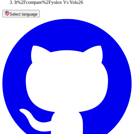
It%2Fcompare%2Fyolox Vs Yolo26
Select language