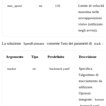
Limite di velocità
max_speed
int
120
massima nelle
sovrapposizioni
visive (utilizzato
negli avvisi).
La soluzione
consente l'uso dei parametri di
:
SpeedEstimator
track
Argomento
Tipo
Predefinito
Descrizione
Specifica
tracker
str
'tracktrack.yaml'
l'algoritmo di
tracciamento da
utilizzare.
Opzioni
integrate:
botsort.
,
bytetrack.yaml