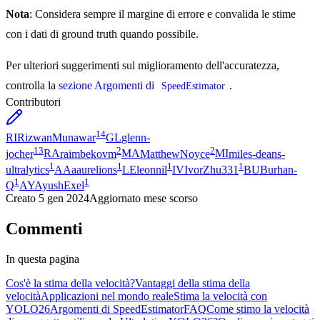
Nota
: Considera sempre il margine di errore e convalida le stime
con i dati di ground truth quando possibile.
Per ulteriori suggerimenti sul miglioramento dell'accuratezza,
controlla la
sezione Argomenti di
.
SpeedEstimator
Contributori
14
RI
RizwanMunawar
GL
glenn-
13
2
2
jocher
RA
raimbekovm
MA
MatthewNoyce
MI
miles-deans-
1
1
1
1
ultralytics
AA
aaurelions
LE
leonnil
IV
IvorZhu331
BU
Burhan-
1
1
Q
AY
AyushExel
Creato
5 gen 2024
Aggiornato
mese scorso
Commenti
In questa pagina
Cos'è la stima della velocità?
Vantaggi della stima della
velocità
Applicazioni nel mondo reale
Stima la velocità con
YOLO26
Argomenti di SpeedEstimator
FAQ
Come stimo la velocità