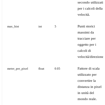
secondo utilizzati
per i calcoli della
velocità.
Punti storici
max_hist
int
5
massimi da
tracciare per
oggetto per i
calcoli di
velocità/direzione.
Fattore di scala
meter_per_pixel
float
0.05
utilizzato per
convertire la
distanza in pixel
in unità del
mondo reale.