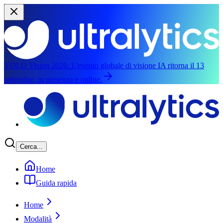
YOLO Vision 2026:
L'evento globale di visione IA ritorna il 13
settembre, in presenza e online.
Salta al contenuto principale
Cerca...
Home
Guida rapida
Home
Modalità