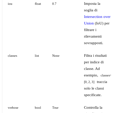
Imposta la
iou
float
0.7
soglia di
Intersection over
Union
(IoU) per
filtrare i
rilevamenti
sovrapposti.
Filtra i risultati
classes
list
None
per indice di
classe. Ad
esempio,
classes=
traccia
[0, 2, 3]
solo le classi
specificate.
Controlla la
verbose
bool
True