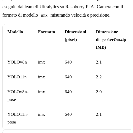
eseguiti dal team di Ultralytics su Raspberry Pi AI Camera con il
formato di modello
misurando velocità e precisione.
imx
Modello
Formato
Dimensioni
Dimensione
(pixel)
di
packerOut.zip
(MB)
YOLOv8n
imx
640
2.1
YOLO11n
imx
640
2.2
YOLOv8n-
imx
640
2.0
pose
YOLO11n-
imx
640
2.1
pose