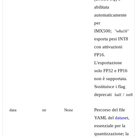
abilitata
automaticamente
per
IMX500;
"w8a16"
esporta pesi INT8
con attivazioni
FP16.
L'esportazione
solo FP32 e FP16
non è supportata.
Sostituisce i flag
deprecati
/
.
half
int8
Percorso del file
data
str
None
YAML del
dataset
,
essenziale per la
quantizzazione; la