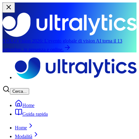
YOLO Vision 2026:
L'evento globale di vision AI torna il 13
settembre, in presenza e online.
Salta al contenuto principale
Cerca...
Home
Guida rapida
Home
Modalità