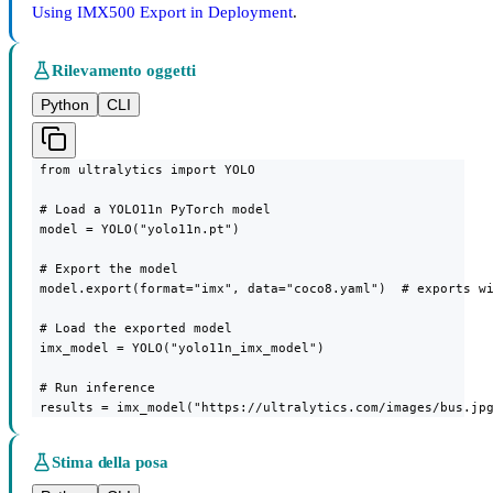
Using IMX500 Export in Deployment
.
Rilevamento oggetti
Python
CLI
 from ultralytics import YOLO

 # Load a YOLO11n PyTorch model

 model = YOLO("yolo11n.pt")

 # Export the model

 model.export(format="imx", data="coco8.yaml")  # exports wi
 # Load the exported model

 imx_model = YOLO("yolo11n_imx_model")

 # Run inference

 results = imx_model("https://ultralytics.com/images/bus.jp
Stima della posa