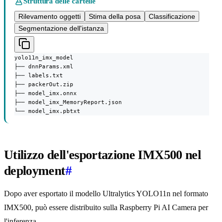
Struttura delle cartelle
Rilevamento oggetti
Stima della posa
Classificazione
Segmentazione dell'istanza
yolo11n_imx_model

├── dnnParams.xml

├── labels.txt

├── packerOut.zip

├── model_imx.onnx

├── model_imx_MemoryReport.json

└── model_imx.pbtxt
Utilizzo dell'esportazione IMX500 nel
deployment
#
Dopo aver esportato il modello Ultralytics YOLO11n nel formato
IMX500, può essere distribuito sulla Raspberry Pi AI Camera per
l'inferenza.