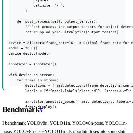
            dtype=str,

            delimiter="\n",

        )

    def post_process(self, output_tensors):

        """Post-process the output tensors for object detect
        return pp_od_yolo_ultralytics(output_tensors)

device = AiCamera(frame_rate=16)  # Optimal frame rate for m
model = YOLO()

device.deploy(model)

annotator = Annotator()

with device as stream:

    for frame in stream:

        detections = frame.detections[frame.detections.confi
        labels = [f"{model.labels[class_id]}: {score:0.2f}" 
        annotator.annotate_boxes(frame, detections, labels=l
        frame.display()
Benchmark
#
I benchmark YOLOv8n, YOLO11n, YOLOv8n-pose, YOLO11n-
pose, YOLOv8n-cls e YOLO11n-cls riportati di seguito sono stati