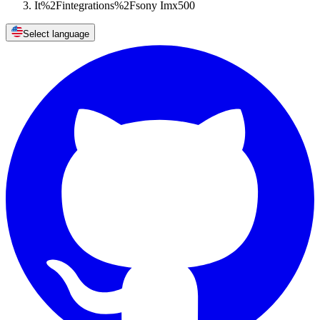
It%2Fintegrations%2Fsony Imx500
Select language