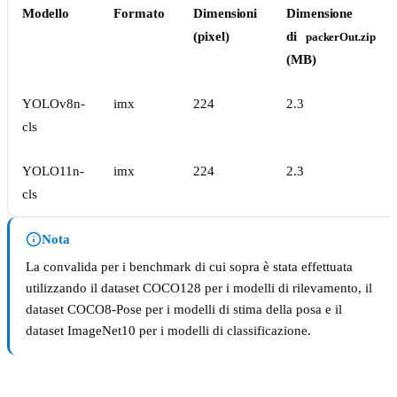
Modello
Formato
Dimensioni
Dimensione
(pixel)
di
packerOut.zip
(MB)
YOLOv8n-
imx
224
2.3
cls
YOLO11n-
imx
224
2.3
cls
Nota
La convalida per i benchmark di cui sopra è stata effettuata
utilizzando il dataset COCO128 per i modelli di rilevamento, il
dataset COCO8-Pose per i modelli di stima della posa e il
dataset ImageNet10 per i modelli di classificazione.