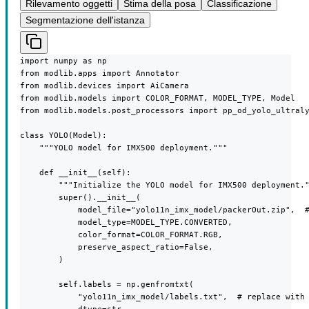
Rilevamento oggetti
Stima della posa
Classificazione
Segmentazione dell'istanza
import numpy as np

from modlib.apps import Annotator

from modlib.devices import AiCamera

from modlib.models import COLOR_FORMAT, MODEL_TYPE, Model

from modlib.models.post_processors import pp_od_yolo_ultraly
class YOLO(Model):

    """YOLO model for IMX500 deployment."""

    def __init__(self):

        """Initialize the YOLO model for IMX500 deployment."
        super().__init__(

            model_file="yolo11n_imx_model/packerOut.zip",  #
            model_type=MODEL_TYPE.CONVERTED,

            color_format=COLOR_FORMAT.RGB,

            preserve_aspect_ratio=False,

        )

        self.labels = np.genfromtxt(

            "yolo11n_imx_model/labels.txt",  # replace with 