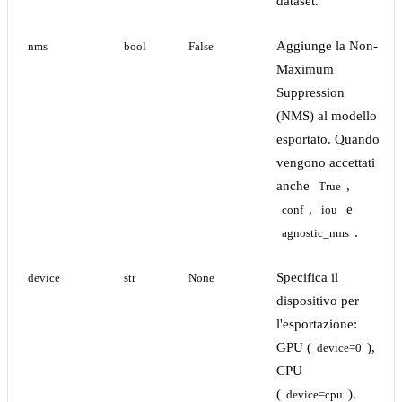
dataset.
Aggiunge la Non-
nms
bool
False
Maximum
Suppression
(NMS) al modello
esportato. Quando
vengono accettati
anche
,
True
,
e
conf
iou
.
agnostic_nms
Specifica il
device
str
None
dispositivo per
l'esportazione:
GPU (
),
device=0
CPU
(
).
device=cpu