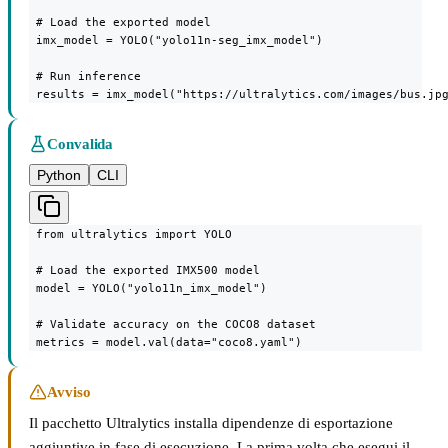
 # Load the exported model

 imx_model = YOLO("yolo11n-seg_imx_model")

 # Run inference

 results = imx_model("https://ultralytics.com/images/bus.jp
Convalida
Python
CLI
 from ultralytics import YOLO

 # Load the exported IMX500 model

 model = YOLO("yolo11n_imx_model")

 # Validate accuracy on the COCO8 dataset

 metrics = model.val(data="coco8.yaml")
Avviso
Il pacchetto Ultralytics installa dipendenze di esportazione
aggiuntive in fase di esecuzione. La prima volta che esegui il