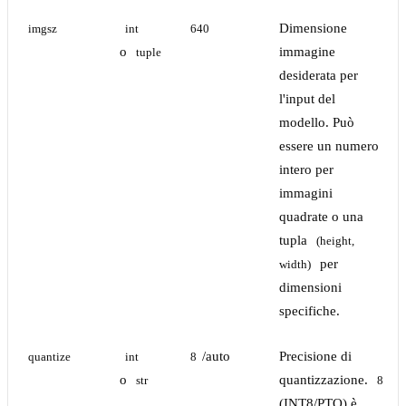
Dimensione
imgsz
int
640
o
immagine
tuple
desiderata per
l'input del
modello. Può
essere un numero
intero per
immagini
quadrate o una
tupla
(height, 
per
width)
dimensioni
specifiche.
/auto
Precisione di
quantize
int
8
o
quantizzazione.
str
8
(INT8/PTQ) è