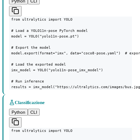
Python
CLI
 from ultralytics import YOLO

 # Load a YOLO11n-pose PyTorch model

 model = YOLO("yolo11n-pose.pt")

 # Export the model

 model.export(format="imx", data="coco8-pose.yaml")  # expor
 # Load the exported model

 imx_model = YOLO("yolo11n-pose_imx_model")

 # Run inference

 results = imx_model("https://ultralytics.com/images/bus.jp
Classificazione
Python
CLI
 from ultralytics import YOLO
