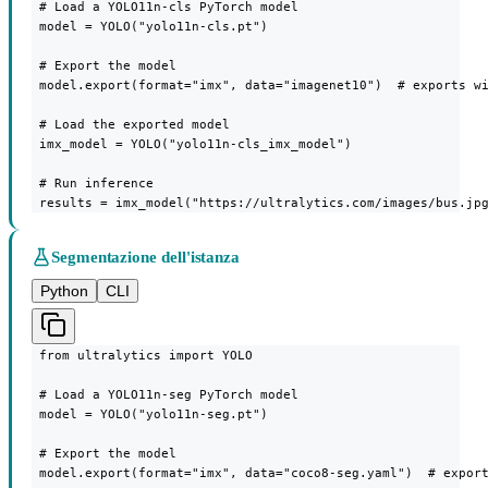
 # Load a YOLO11n-cls PyTorch model

 model = YOLO("yolo11n-cls.pt")

 # Export the model

 model.export(format="imx", data="imagenet10")  # exports wi
 # Load the exported model

 imx_model = YOLO("yolo11n-cls_imx_model")

 # Run inference

 results = imx_model("https://ultralytics.com/images/bus.jp
Segmentazione dell'istanza
Python
CLI
 from ultralytics import YOLO

 # Load a YOLO11n-seg PyTorch model

 model = YOLO("yolo11n-seg.pt")

 # Export the model

 model.export(format="imx", data="coco8-seg.yaml")  # export