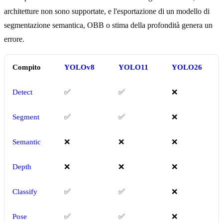
architetture non sono supportate, e l'esportazione di un modello di
segmentazione semantica, OBB o stima della profondità genera un
errore.
Compito
YOLOv8
YOLO11
YOLO26
Detect
✅
✅
❌
Segment
✅
✅
❌
Semantic
❌
❌
❌
Depth
❌
❌
❌
Classify
✅
✅
❌
Pose
✅
✅
❌