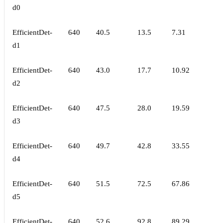
d0
EfficientDet-
640
40.5
13.5
7.31
d1
EfficientDet-
640
43.0
17.7
10.92
d2
EfficientDet-
640
47.5
28.0
19.59
d3
EfficientDet-
640
49.7
42.8
33.55
d4
EfficientDet-
640
51.5
72.5
67.86
d5
EfficientDet-
640
52.6
92.8
89.29