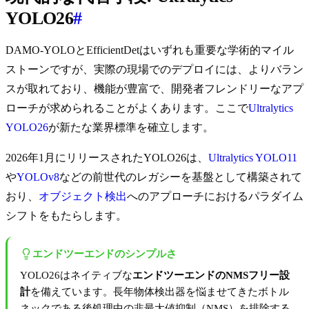
YOLO26
#
DAMO-YOLOとEfficientDetはいずれも重要な学術的マイル
ストーンですが、実際の現場でのデプロイには、よりバラン
スが取れており、機能が豊富で、開発者フレンドリーなアプ
ローチが求められることがよくあります。ここで
Ultralytics
YOLO26
が新たな業界標準を確立します。
2026年1月にリリースされたYOLO26は、
Ultralytics YOLO11
や
YOLOv8
などの前世代のレガシーを基盤として構築されて
おり、
オブジェクト検出
へのアプローチにおけるパラダイム
シフトをもたらします。
エンドツーエンドのシンプルさ
YOLO26はネイティブな
エンドツーエンドのNMSフリー設
計
を備えています。長年物体検出器を悩ませてきたボトル
ネックである後処理中の非最大値抑制（NMS）を排除する