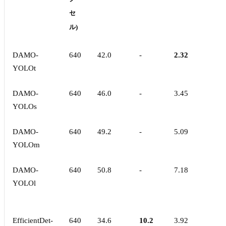
セ
ル)
DAMO-
640
42.0
-
2.32
YOLOt
DAMO-
640
46.0
-
3.45
YOLOs
DAMO-
640
49.2
-
5.09
YOLOm
DAMO-
640
50.8
-
7.18
YOLOl
EfficientDet-
640
34.6
10.2
3.92