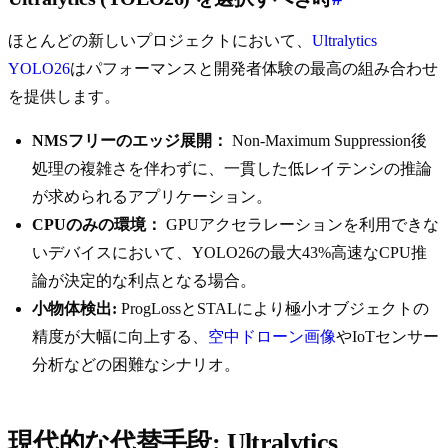
ほとんどの新しいプロジェクトにおいて、
Ultralytics
YOLO26
はパフォーマンスと開発者体験の最高の組み合わせ
を提供します。
NMSフリーのエッジ展開：
Non-Maximum Suppression後
処理の複雑さを伴わずに、一貫した低レイテンシの推論
が求められるアプリケーション。
CPUのみの環境：
GPUアクセラレーションを利用できな
いデバイスにおいて、YOLO26の最大43%高速なCPU推
論が決定的な利点となる場合。
小物体検出:
ProgLossとSTALにより極小オブジェクトの
精度が大幅に向上する、
空中ドローン画像
やIoTセンサー
分析などの困難なシナリオ。
現代的な代替手段: Ultralytics