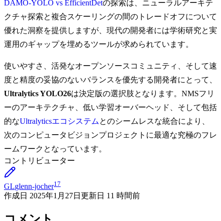
DAMO-YOLO vs EfficientDet
の探索は、ニューラルアーキテ
クチャ探索と複合スケーリングの間のトレードオフについて
優れた洞察を提供しますが、現代の開発者には学術研究と実
運用のギャップを埋めるツールが求められています。
使いやすさ、活発なオープンソースコミュニティ、そして速
度と精度の妥協のないバランスを優先する開発者にとって、
Ultralytics YOLO26
は決定版の選択肢となります。NMSフリ
ーのアーキテクチャ、低い学習オーバーヘッド、そして包括
的な
Ultralyticsエコシステム
とのシームレスな統合により、
次のコンピュータビジョンプロジェクトに最適な究極のフレ
ームワークとなっています。
コントリビューター
17
GL
glenn-jocher
作成日
2025年1月27日
更新日
11 時間前
コメント