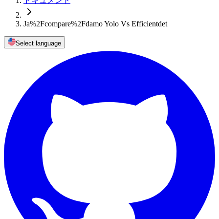
ドキュメント
Ja%2Fcompare%2Fdamo Yolo Vs Efficientdet
Select language