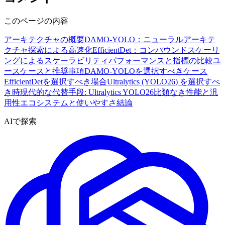
このページの内容
アーキテクチャの概要
DAMO-YOLO：ニューラルアーキテ
クチャ探索による高速化
EfficientDet：コンパウンドスケーリ
ングによるスケーラビリティ
パフォーマンスと指標の比較
ユ
ースケースと推奨事項
DAMO-YOLOを選択すべきケース
EfficientDetを選択すべき場合
Ultralytics (YOLO26) を選択すべ
き時
現代的な代替手段: Ultralytics YOLO26
比類なき性能と汎
用性
エコシステムと使いやすさ
結論
AIで探索