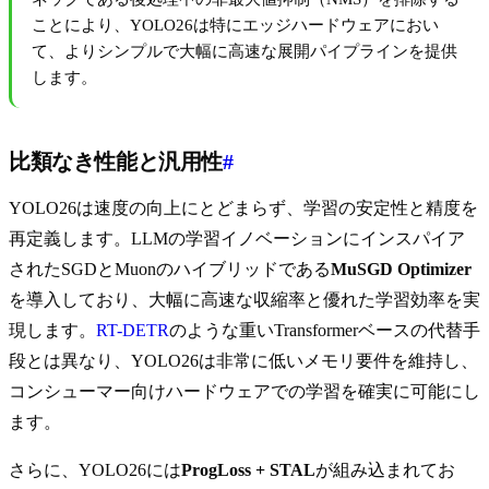
ことにより、YOLO26は特にエッジハードウェアにおい
て、よりシンプルで大幅に高速な展開パイプラインを提供
します。
比類なき性能と汎用性
#
YOLO26は速度の向上にとどまらず、学習の安定性と精度を
再定義します。LLMの学習イノベーションにインスパイア
されたSGDとMuonのハイブリッドである
MuSGD Optimizer
を導入しており、大幅に高速な収縮率と優れた学習効率を実
現します。
RT-DETR
のような重いTransformerベースの代替手
段とは異なり、YOLO26は非常に低いメモリ要件を維持し、
コンシューマー向けハードウェアでの学習を確実に可能にし
ます。
さらに、YOLO26には
ProgLoss + STAL
が組み込まれてお