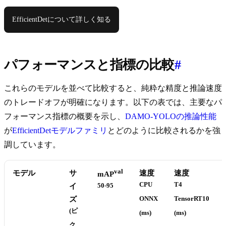
EfficientDetについて詳しく知る
パフォーマンスと指標の比較
#
これらのモデルを並べて比較すると、純粋な精度と推論速度
のトレードオフが明確になります。以下の表では、主要なパ
フォーマンス指標の概要を示し、
DAMO-YOLOの推論性能
が
EfficientDetモデルファミリ
とどのように比較されるかを強
調しています。
val
モデル
サ
速度
速度
mAP
CPU
T4
イ
50-95
ズ
ONNX
TensorRT10
(ピ
(ms)
(ms)
ク