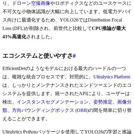
り、
ドローン空撮画像
やロボティクスなどのユースケースに
不可欠な小物体認識が大幅に向上しています。低電力デバイ
ス向けに最適化するため、YOLO26ではDistribution Focal
Loss (DFL)が削除され、前世代と比較して
CPU推論が最大
43%高速化
されました。
エコシステムと使いやすさ
#
EfficientDetのようなモデルにおける最大のハードルの一つ
は、複雑な統合プロセスです。対照的に、
Ultralytics Platform
は、しっかりとメンテナンスされたエンドツーエンドのエコ
システムを提供します。統一されたAPIにより、ユーザーは
検出、
インスタンスセグメンテーション
、
姿勢推定
、
画像分
類
、
方向バウンディングボックス (OBB)
の間を簡単に切り替
えることができます。
Ultralytics Pythonパッケージを使用してYOLO26の学習と推論