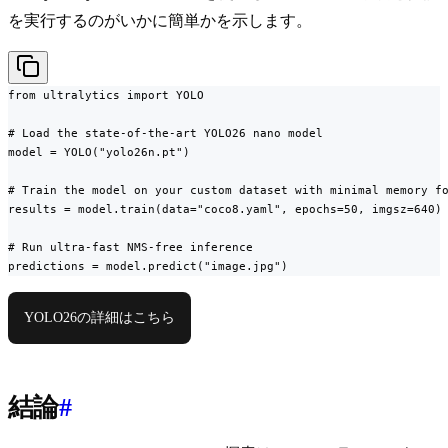
を実行するのがいかに簡単かを示します。
from ultralytics import YOLO

# Load the state-of-the-art YOLO26 nano model

model = YOLO("yolo26n.pt")

# Train the model on your custom dataset with minimal memory fo
results = model.train(data="coco8.yaml", epochs=50, imgsz=640)

# Run ultra-fast NMS-free inference

predictions = model.predict("image.jpg")
YOLO26の詳細はこちら
結論
#