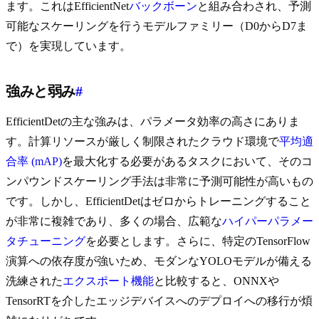
ます。これはEfficientNet
バックボーン
と組み合わされ、予測
可能なスケーリングを行うモデルファミリー（D0からD7ま
で）を実現しています。
強みと弱み
#
EfficientDetの主な強みは、パラメータ効率の高さにありま
す。計算リソースが厳しく制限されたクラウド環境で
平均適
合率 (mAP)
を最大化する必要があるタスクにおいて、そのコ
ンパウンドスケーリング手法は非常に予測可能性が高いもの
です。しかし、EfficientDetはゼロからトレーニングすること
が非常に複雑であり、多くの場合、広範な
ハイパーパラメー
タチューニング
を必要とします。さらに、特定のTensorFlow
演算への依存度が強いため、モダンなYOLOモデルが備える
洗練された
エクスポート機能
と比較すると、ONNXや
TensorRTを介したエッジデバイスへのデプロイへの移行が煩