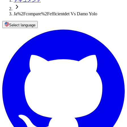
ドキュメント
Ja%2Fcompare%2Fefficientdet Vs Damo Yolo
Select language