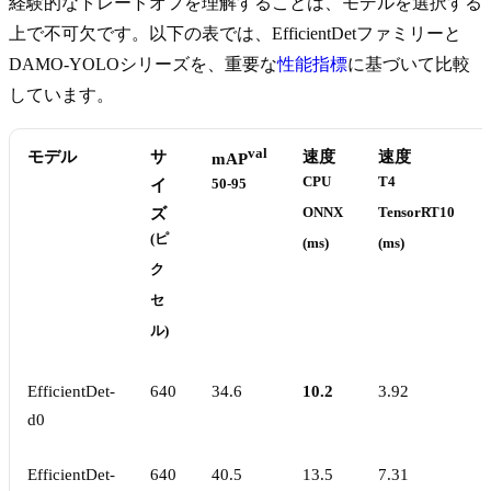
経験的なトレードオフを理解することは、モデルを選択する
上で不可欠です。以下の表では、EfficientDetファミリーと
DAMO-YOLOシリーズを、重要な
性能指標
に基づいて比較
しています。
val
モデル
サ
速度
速度
mAP
CPU
T4
イ
50-95
ズ
ONNX
TensorRT10
(ピ
(ms)
(ms)
ク
セ
ル)
EfficientDet-
640
34.6
10.2
3.92
d0
EfficientDet-
640
40.5
13.5
7.31