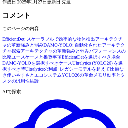
作成日
2025年1月27日
更新日
先週
コメント
このページの内容
EfficientDet: スケーラブルで効率的な物体検出
アーキテクチ
ャの革新
強みと弱み
DAMO-YOLO: 自動化されたアーキテク
チャ探索
アーキテクチャの革新
強みと弱み
パフォーマンスの
比較
ユースケースと推奨事項
EfficientDetを選択すべき場合
DAMO-YOLOを選択すべきケース
Ultralytics (YOLO26) を選
択すべき時
Ultralyticsの利点: レガシーモデルを超えて
比類な
き使いやすさとエコシステム
YOLO26の革命
メモリ効率とタ
スクの汎用性
結論
AIで探索