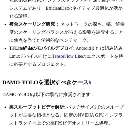
Vision APIやTPUインフラストラクチャと深く統合された
システムであり、EfficientDetのネイティブ最適化が活か
せる環境。
複合スケーリング研究：
ネットワークの深さ、幅、解像
度のスケーリングバランスが与える影響を調査すること
に焦点を当てた学術的なベンチマーク。
TFLite経由のモバイルデプロイ:
Androidまたは組み込み
Linuxデバイス向けに
TensorFlow Lite
のエクスポートを特
に必要とするプロジェクト。
DAMO-YOLOを選択すべきケース
#
DAMO-YOLOは以下の場合に推奨されます：
高スループットビデオ解析:
バッチサイズ1でのスループ
ットが主要な指標となる、固定のNVIDIA GPUインフラ
ストラクチャ上での高FPSビデオストリーム処理。