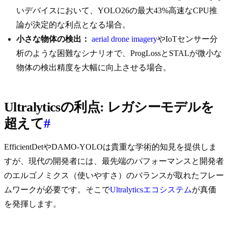
いデバイスにおいて、YOLO26の最大43%高速なCPU推
論が決定的な利点となる場合。
小さな物体の検出：
aerial drone imagery
やIoTセンサー分
析のような困難なシナリオで、ProgLossとSTALが微小な
物体の検出精度を大幅に向上させる場合。
Ultralyticsの利点: レガシーモデルを
超えて
#
EfficientDetやDAMO-YOLOは貴重な学術的知見を提供しま
すが、現代の開発者には、最先端のパフォーマンスと開発者
のエルゴノミクス（使いやすさ）のバランスが取れたフレー
ムワークが必要です。そこで
Ultralyticsエコシステム
が真価
を発揮します。