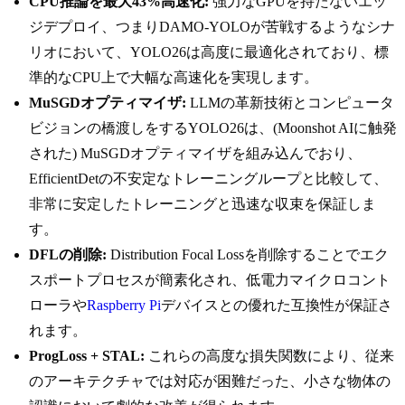
CPU推論を最大43%高速化:
強力なGPUを持たないエッ
ジデプロイ、つまりDAMO-YOLOが苦戦するようなシナ
リオにおいて、YOLO26は高度に最適化されており、標
準的なCPU上で大幅な高速化を実現します。
MuSGDオプティマイザ:
LLMの革新技術とコンピュータ
ビジョンの橋渡しをするYOLO26は、(Moonshot AIに触発
された) MuSGDオプティマイザを組み込んでおり、
EfficientDetの不安定なトレーニングループと比較して、
非常に安定したトレーニングと迅速な収束を保証しま
す。
DFLの削除:
Distribution Focal Lossを削除することでエク
スポートプロセスが簡素化され、低電力マイクロコント
ローラや
Raspberry Pi
デバイスとの優れた互換性が保証さ
れます。
ProgLoss + STAL:
これらの高度な損失関数により、従来
のアーキテクチャでは対応が困難だった、小さな物体の