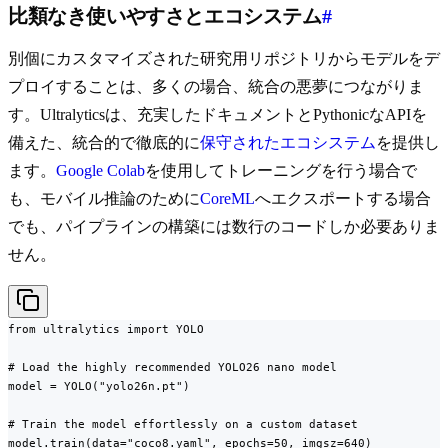
比類なき使いやすさとエコシステム
#
別個にカスタマイズされた研究用リポジトリからモデルをデ
プロイすることは、多くの場合、統合の悪夢につながりま
す。Ultralyticsは、充実したドキュメントとPythonicなAPIを
備えた、統合的で徹底的に
保守されたエコシステム
を提供し
ます。
Google Colab
を使用してトレーニングを行う場合で
も、モバイル推論のために
CoreML
へエクスポートする場合
でも、パイプラインの構築には数行のコードしか必要ありま
せん。
from ultralytics import YOLO

# Load the highly recommended YOLO26 nano model

model = YOLO("yolo26n.pt")

# Train the model effortlessly on a custom dataset

model.train(data="coco8.yaml", epochs=50, imgsz=640)
