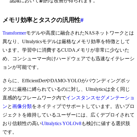
認識において劇的な改善が得られます。
メモリ効率とタスクの汎用性
#
Transformer
モデルや高度に融合されたNASネットワークとは
異なり、Ultralyticsモデルは厳格なメモリ効率を特徴として
います。学習中に消費するCUDAメモリが非常に少ないた
め、コンシューマー向けハードウェアでも迅速なイテレーシ
ョンが可能です。
さらに、EfficientDetやDAMO-YOLOがバウンディングボッ
クスに厳格に縛られているのに対し、Ultralyticsは全く同じ
直感的なフレームワーク内で
インスタンスセグメンテーショ
ン
と
画像分類
をネイティブでサポートしています。古いプロ
ジェクトを維持しているユーザーには、広くデプロイされて
おり信頼性の高い
Ultralytics YOLOv8
も検討に値する選択肢
です。