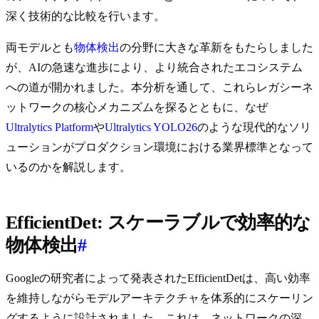
深く技術的な比較を行います。
両モデルとも
物体検出
の分野に大きな革新をもたらしました
が、AIの急速な進歩により、より統合されたエコシステム
への道が開かれました。本分析を通して、これらレガシーネ
ットワークの核心メカニズムを探るとともに、なぜ
Ultralytics Platform
や
Ultralytics YOLO26
のような現代的なソリ
ューションがプロダクション環境における業界標準となって
いるのかを解説します。
EfficientDet: スケーラブルで効率的な
物体検出
#
Googleの研究者によって発表されたEfficientDetは、高い効率
を維持しながらモデルアーキテクチャを体系的にスケーリン
グするように設計されました。これは、ネットワークの深