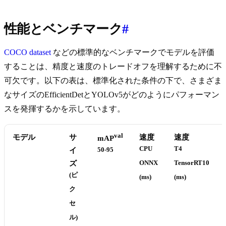
性能とベンチマーク
#
COCO dataset
などの標準的なベンチマークでモデルを評価
することは、精度と速度のトレードオフを理解するために不
可欠です。以下の表は、標準化された条件の下で、さまざま
なサイズのEfficientDetとYOLOv5がどのようにパフォーマン
スを発揮するかを示しています。
val
モデル
サ
速度
速度
mAP
CPU
T4
イ
50-95
ズ
ONNX
TensorRT10
(ピ
(ms)
(ms)
ク
セ
ル)