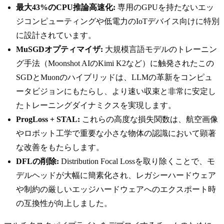
最大43%のCPU推論高速化:
専用のGPUを持たないエッ
ジコンピューティングや低電力のIoTデバイス向けに特別
に設計されています。
MuSGDオプティマイザ:
大規模言語モデルのトレーニン
グ手法（Moonshot AIのKimi K2など）に触発されたこの
SGDとMuonのハイブリッドは、LLMの革新をコンピュ
ータビジョンにもたらし、より速い収束と非常に安定し
たトレーニングダイナミクスを実現します。
ProgLoss + STAL:
これらの高度な損失関数は、航空画像
やロボット工学で重要な小さな物体の認識において顕著
な改善をもたらします。
DFLの削除:
Distribution Focal Lossを取り除くことで、モ
デルヘッドが大幅に簡素化され、レガシーハードウェア
や制約の厳しいエッジハードウェアへのエクスポート時
の互換性が向上しました。