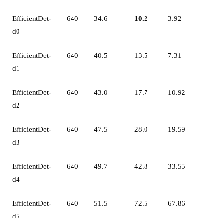
EfficientDet-
640
34.6
10.2
3.92
d0
EfficientDet-
640
40.5
13.5
7.31
d1
EfficientDet-
640
43.0
17.7
10.92
d2
EfficientDet-
640
47.5
28.0
19.59
d3
EfficientDet-
640
49.7
42.8
33.55
d4
EfficientDet-
640
51.5
72.5
67.86
d5