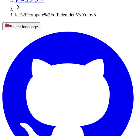
ドキュメント
Ja%2Fcompare%2Fefficientdet Vs Yolov5
Select language