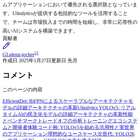
ムアプリケーションにおいて優先される選択肢となっていま
す。Ultralyticsが提供する包括的なツールを活用すること
で、チームは市場投入までの時間を短縮し、非常に応答性の
高いAIシステムを構築できます。
貢献者
13
GL
glenn-jocher
作成日
2025年1月27日
更新日
先月
コメント
このページの内容
EfficientDet: BiFPNによるスケーラブルなアーキテクチャ
モ
デルの詳細
アーキテクチャの革新
Ultralytics YOLOv5: リアル
タイムAIの民主化
モデルの詳細
アーキテクチャの革新
性能
とベンチマーク
トレードオフの分析
トレーニングエコシステ
ムと開発者体験
コード例: YOLOv5を始める
汎用性と実世界
のアプリケーション
理想的なユースケース
次世代: YOLO26