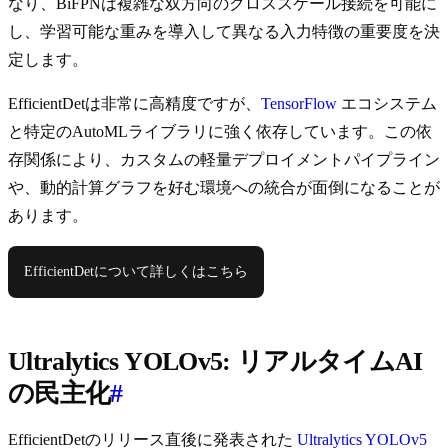
なり、BiFPNは複雑な双方向のクロススケール接続を可能に
し、学習可能な重みを導入して異なる入力特徴の重要度を決
定します。
EfficientDetは非常に高精度ですが、
TensorFlow
エコシステム
と特定のAutoMLライブラリに強く依存しています。この依
存関係により、カスタムの軽量デプロイメントパイプライン
や、動的計算グラフを好む環境への統合が面倒になることが
あります。
EfficientDetについて詳しくはこちら
Ultralytics YOLOv5: リアルタイムAI
の民主化
#
EfficientDetのリリース直後に発表された
Ultralytics YOLOv5