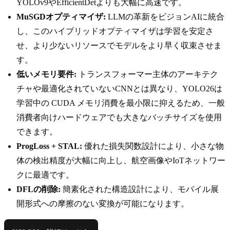
YOLOv9やEfficientDetよりも大幅に高速です。
MuSGDオプティマイザ:
LLMの革新をビジョンAIに統合
し、このハイブリッドオプティマイザは学習を安定さ
せ、より少ないリソースでモデルをより早く収束させま
す。
低いメモリ要件:
トランスフォーマー主体のアーキテク
チャや最適化されていないCNNとは異なり、YOLO26は
学習中の CUDA メモリ消費を最小限に抑えるため、一般
消費者向けハードウェアでも大きなバッチサイズを使用
できます。
ProgLoss + STAL:
優れた損失関数設計により、小さな物
体の検出精度が大幅に向上し、航空画像やIoTネットワー
クに最適です。
DFLの削除:
簡素化された構造設計により、モバイル展
開形式への摩擦のない変換が可能になります。