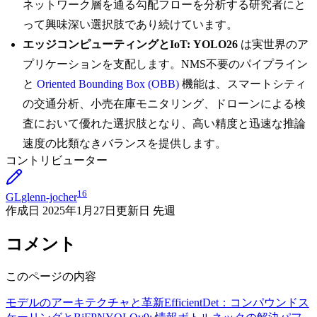
ネットワーク層を通る勾配フローを分析する研究者にと
って興味深い選択肢であり続けています。
エッジコンピューティングとIoT:
YOLO26
は実世界のア
プリケーションを支配します。NMS不要のパイプライン
と
Oriented Bounding Box (OBB)
機能は、スマートシティ
の交通分析、小売在庫モニタリング、ドローンによる検
査において優れた選択肢となり、高い精度と迅速な推論
速度の比類なきバランスを提供します。
コントリビューター
16
GL
glenn-jocher
作成日
2025年1月27日
更新日
先週
コメント
このページの内容
モデルのアーキテクチャと革新
EfficientDet：コンパウンドス