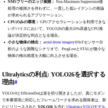
NMSフリーのエッジ展開：
Non-Maximum Suppression後
処理の複雑さを伴わずに、一貫した低レイテンシの推論
が求められるアプリケーション。
CPUのみの環境：
GPUアクセラレーションを利用できな
いデバイスにおいて、YOLO26の最大43%高速なCPU推
論が決定的な利点となる場合。
小さな物体の検出：
aerial drone imagery
やIoTセンサー分
析のような困難なシナリオで、ProgLossとSTALが微小な
物体の検出精度を大幅に向上させる場合。
Ultralyticsの利点: YOLO26を選択する
理由
#
YOLOv9とEfficientDetは道を切り開きましたが、真にモダン
で本番環境に対応したフレームワークを求める開発者は、新
たにリリースされた
YOLO26
を含む
Ultralytics YOLOモデル