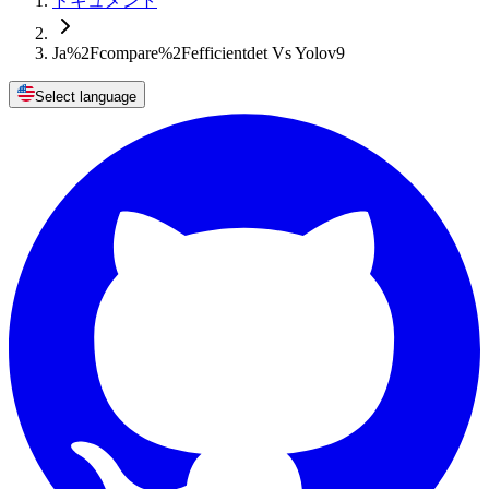
ドキュメント
Ja%2Fcompare%2Fefficientdet Vs Yolov9
Select language