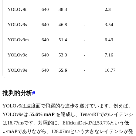
YOLOv9t
640
38.3
-
2.3
YOLOv9s
640
46.8
-
3.54
YOLOv9m
640
51.4
-
6.43
YOLOv9c
640
53.0
-
7.16
YOLOv9e
640
55.6
-
16.77
批判的分析
#
YOLOv9は速度面で飛躍的な進歩を遂げています。例えば、
YOLOv9eは
55.6% mAP
を達成し、TensorRTでのレイテンシ
は16.77msです。対照的に、EfficientDet-d7は53.7%という低
いmAPでありながら、128.07msという大きなレイテンシが発