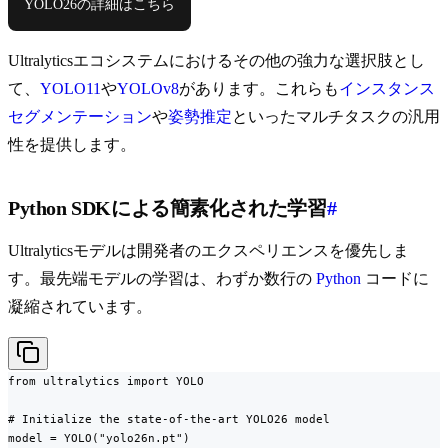
YOLO26の詳細はこちら
Ultralyticsエコシステムにおけるその他の強力な選択肢とし
て、
YOLO11
や
YOLOv8
があります。これらも
インスタンス
セグメンテーション
や
姿勢推定
といったマルチタスクの汎用
性を提供します。
Python SDKによる簡素化された学習
#
Ultralyticsモデルは開発者のエクスペリエンスを優先しま
す。最先端モデルの学習は、わずか数行の
Python
コードに
凝縮されています。
from ultralytics import YOLO

# Initialize the state-of-the-art YOLO26 model

model = YOLO("yolo26n.pt")
