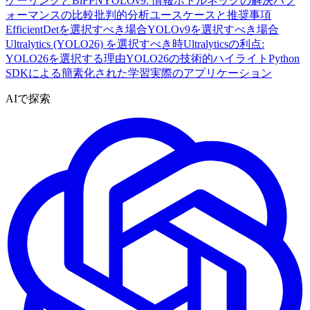
ケーリングとBiFPN
YOLOv9: 情報ボトルネックの解決
パフ
ォーマンスの比較
批判的分析
ユースケースと推奨事項
EfficientDetを選択すべき場合
YOLOv9を選択すべき場合
Ultralytics (YOLO26) を選択すべき時
Ultralyticsの利点:
YOLO26を選択する理由
YOLO26の技術的ハイライト
Python
SDKによる簡素化された学習
実際のアプリケーション
AIで探索