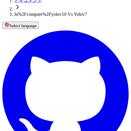
ドキュメント
Ja%2Fcompare%2Fyolov10 Vs Yolov7
Select language