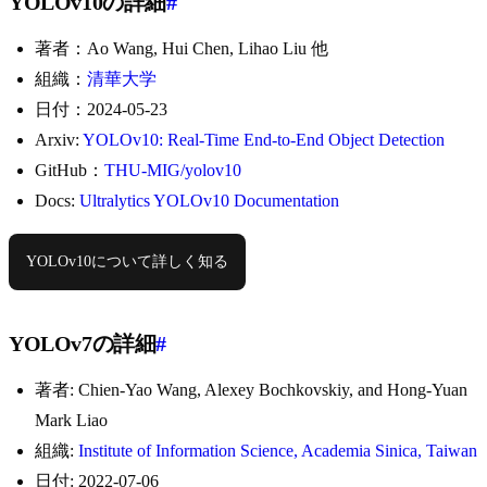
YOLOv10の詳細
#
著者：Ao Wang, Hui Chen, Lihao Liu 他
組織：
清華大学
日付：2024-05-23
Arxiv:
YOLOv10: Real-Time End-to-End Object Detection
GitHub：
THU-MIG/yolov10
Docs:
Ultralytics YOLOv10 Documentation
YOLOv10について詳しく知る
YOLOv7の詳細
#
著者: Chien-Yao Wang, Alexey Bochkovskiy, and Hong-Yuan
Mark Liao
組織:
Institute of Information Science, Academia Sinica, Taiwan
日付: 2022-07-06