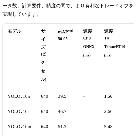
ータ数、計算要件、精度の間で、より有利なトレードオフを
実現しています。
val
モデル
サ
速度
速度
mAP
CPU
T4
イ
50-95
ズ
ONNX
TensorRT10
(ピ
(ms)
(ms)
ク
セ
ル)
YOLOv10n
640
39.5
-
1.56
YOLOv10s
640
46.7
-
2.66
YOLOv10m
640
51.3
-
5.48