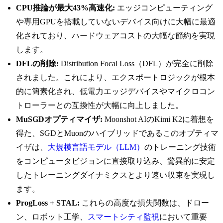
CPU推論が最大43%高速化:
エッジコンピューティング
や専用GPUを搭載していないデバイス向けに大幅に最適
化されており、ハードウェアコストの大幅な節約を実現
します。
DFLの削除:
Distribution Focal Loss（DFL）が完全に削除
されました。これにより、エクスポートロジックが根本
的に簡素化され、低電力エッジデバイスやマイクロコン
トローラーとの互換性が大幅に向上しました。
MuSGDオプティマイザ:
Moonshot AIのKimi K2に着想を
得た、SGDとMuonのハイブリッドであるこのオプティマ
イザは、
大規模言語モデル（LLM）
のトレーニング技術
をコンピュータビジョンに直接取り込み、驚異的に安定
したトレーニングダイナミクスとより速い収束を実現し
ます。
ProgLoss + STAL:
これらの高度な損失関数は、ドロー
ン、ロボット工学、
スマートシティ監視
において重要