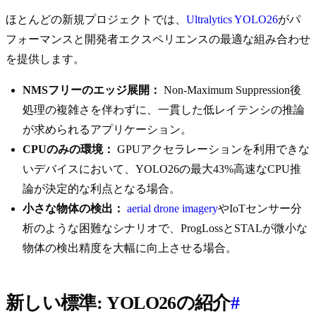
ほとんどの新規プロジェクトでは、
Ultralytics YOLO26
がパ
フォーマンスと開発者エクスペリエンスの最適な組み合わせ
を提供します。
NMSフリーのエッジ展開：
Non-Maximum Suppression後
処理の複雑さを伴わずに、一貫した低レイテンシの推論
が求められるアプリケーション。
CPUのみの環境：
GPUアクセラレーションを利用できな
いデバイスにおいて、YOLO26の最大43%高速なCPU推
論が決定的な利点となる場合。
小さな物体の検出：
aerial drone imagery
やIoTセンサー分
析のような困難なシナリオで、ProgLossとSTALが微小な
物体の検出精度を大幅に向上させる場合。
新しい標準: YOLO26の紹介
#