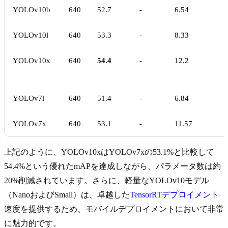
YOLOv10b
640
52.7
-
6.54
YOLOv10l
640
53.3
-
8.33
YOLOv10x
640
54.4
-
12.2
YOLOv7l
640
51.4
-
6.84
YOLOv7x
640
53.1
-
11.57
上記のように、YOLOv10xはYOLOv7xの53.1%と比較して
54.4%という優れたmAPを達成しながら、パラメータ数は約
20%削減されています。さらに、軽量なYOLOv10モデル
（NanoおよびSmall）は、卓越した
TensorRTデプロイメント
速度を提供するため、モバイルデプロイメントにおいて非常
に魅力的です。