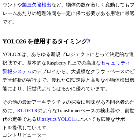
ウントや
製造欠陥検出
など、物体の数が激しく変動してもフ
レームあたりの処理時間を一定に保つ必要がある用途に最適
です。
YOLO26 を使用するタイミング
#
YOLO26は、あらゆる新規プロジェクトにとって決定的な選
択肢です。基本的なRaspberry Pi上での高度な
セキュリティ
警報システム
のデプロイから、大規模なクラウドベースのビ
デオ解析の実行まで、優れたCPU速度と高度な小物体検出機
能により、旧世代よりもはるかに優れています。
その他の最新アーキテクチャの探索に興味がある開発者のた
めに、
RT-DETR
のようなTransformerベースの検出器や、前世
代の定番である
Ultralytics YOLO11
についても広範なサポー
トを提供しています。
コントリビューター