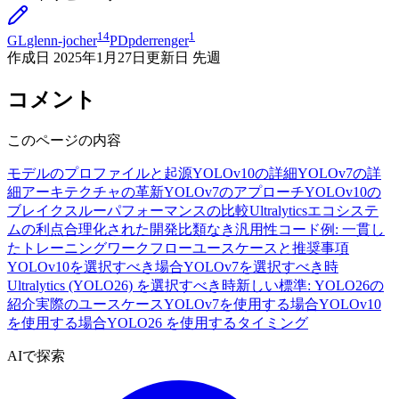
14
1
GL
glenn-jocher
PD
pderrenger
作成日
2025年1月27日
更新日
先週
コメント
このページの内容
モデルのプロファイルと起源
YOLOv10の詳細
YOLOv7の詳
細
アーキテクチャの革新
YOLOv7のアプローチ
YOLOv10の
ブレイクスルー
パフォーマンスの比較
Ultralyticsエコシステ
ムの利点
合理化された開発
比類なき汎用性
コード例: 一貫し
たトレーニングワークフロー
ユースケースと推奨事項
YOLOv10を選択すべき場合
YOLOv7を選択すべき時
Ultralytics (YOLO26) を選択すべき時
新しい標準: YOLO26の
紹介
実際のユースケース
YOLOv7を使用する場合
YOLOv10
を使用する場合
YOLO26 を使用するタイミング
AIで探索