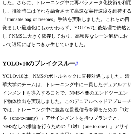
した。さらに、トレーニング中に再パラメータ化技術を利用
し、推論時にはそれを融合させて高速な実行速度を維持する
「trainable bag-of-freebies」手法を実装しました。これらの目
覚ましい最適化にもかかわらず、YOLOv7は後処理で依然と
してNMSに大きく依存しており、高密度なシーン解析にお
いて遅延にばらつきが生じていました。
YOLOv10のブレイクスルー
#
YOLOv10は、NMSのボトルネックに直接対処しました。清
華大学のチームは、トレーニング中に一貫したデュアルアサ
インメントを導入することで、NMS不要のエンドツーエン
ド物体検出を実現しました。このデュアルヘッドアプローチ
では、トレーニング中に豊富な監視信号を得るための「1対
多（one-to-many）」アサインメントを持つブランチと、
NMSなしの推論を行うための「1対1（one-to-one）」アサイ