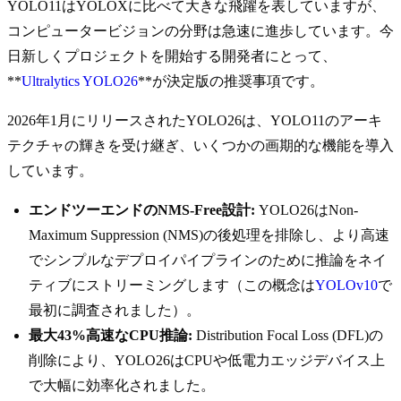
YOLO11はYOLOXに比べて大きな飛躍を表していますが、
コンピュータービジョンの分野は急速に進歩しています。今
日新しくプロジェクトを開始する開発者にとって、
**
Ultralytics YOLO26
**が決定版の推奨事項です。
2026年1月にリリースされたYOLO26は、YOLO11のアーキ
テクチャの輝きを受け継ぎ、いくつかの画期的な機能を導入
しています。
エンドツーエンドのNMS-Free設計:
YOLO26はNon-
Maximum Suppression (NMS)の後処理を排除し、より高速
でシンプルなデプロイパイプラインのために推論をネイ
ティブにストリーミングします（この概念は
YOLOv10
で
最初に調査されました）。
最大43%高速なCPU推論:
Distribution Focal Loss (DFL)の
削除により、YOLO26はCPUや低電力エッジデバイス上
で大幅に効率化されました。