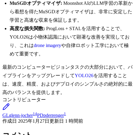
MuSGDオプティマイザ:
Moonshot AIのLLM学習の革新か
ら着想を得たMuSGDオプティマイザは、非常に安定した
学習と高速な収束を保証します。
高度な損失関数:
ProgLoss + STALを活用することで、
YOLO26は小物体認識において顕著な改善を実現してお
り、これは
drone imagery
や自律ロボット工学において極
めて重要です。
最新のコンピュータービジョンタスクの大部分において、パ
イプラインをアップグレードして
YOLO26
を活用すること
は、速度、精度、およびデプロイのシンプルさの絶対的に最
高のバランスを提供します。
コントリビューター
14
1
GL
glenn-jocher
PD
pderrenger
作成日
2025年1月27日
更新日
1 時間前