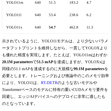
YOLO11m
640
51.5
183.2
4.7
YOLO11l
640
53.4
238.6
6.2
YOLO11x
640
54.7
462.8
11.3
示されているように、YOLO11モデルは、より少ないパラメ
ータフットプリントを維持しながら、一貫してYOLOXより
も優れた精度を実現します。たとえば、YOLO11mはわずか
20.1M parameters
で
51.5 mAP
を達成しますが、YOLOXxは
同様の51.1 mAPを達成するのに大規模な
99.1M parameters
を
必要とします。トレーニングおよび推論中のこのメモリ効率
により、YOLO11は、
RT-DETR
のような古いモデルや
Transformerベースのモデルに特有の重いCUDAメモリ要件を
回避し、エッジAIデバイスへのデプロイに非常に適したも
のとなっています。