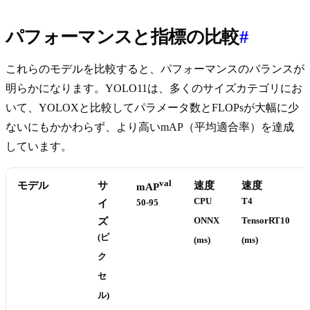
パフォーマンスと指標の比較
#
これらのモデルを比較すると、パフォーマンスのバランスが
明らかになります。YOLO11は、多くのサイズカテゴリにお
いて、YOLOXと比較してパラメータ数とFLOPsが大幅に少
ないにもかかわらず、より高いmAP（平均適合率）を達成
しています。
val
モデル
サ
速度
速度
mAP
CPU
T4
イ
50-95
ズ
ONNX
TensorRT10
(ピ
(ms)
(ms)
ク
セ
ル)