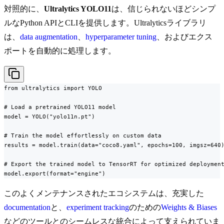
対照的に、
Ultralytics YOLO11
は、信じられないほどシンプ
ルなPython APIとCLIを提供します。Ultralyticsライブラリ
は、
data augmentation
、
hyperparameter tuning
、およびエクス
ポートを自動的に処理します。
from ultralytics import YOLO

# Load a pretrained YOLO11 model

model = YOLO("yolo11n.pt")

# Train the model effortlessly on custom data

results = model.train(data="coco8.yaml", epochs=100, imgsz=640)
# Export the trained model to TensorRT for optimized deployment
model.export(format="engine")
このよくメンテナンスされたエコシステムは、充実した
documentation
と、
experiment tracking
のための
Weights & Biases
などのツールとのシームレスな統合によって支えられていま