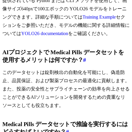
提供されている Python または CLI メソッドを使用して、画
像サイズ640pxで100エポックの YOLO26 モデルをトレーニ
ングできます。詳細な手順については
Training Example
セク
ションをご参照いただき、モデルの機能に関する詳細情報に
ついては
YOLO26 documentation
をご確認ください。
AIプロジェクトで Medical Pills データセットを
使用するメリットは何ですか？
#
このデータセットは錠剤検出の自動化を可能にし、偽造防
止、品質保証、および製薬プロセスの最適化に貢献します。
また、投薬の安全性とサプライチェーンの効率を向上させる
ことができるAIソリューションを開発するための貴重なリ
ソースとしても役立ちます。
Medical Pills データセットで推論を実行するには
どうすればよいですか？
#