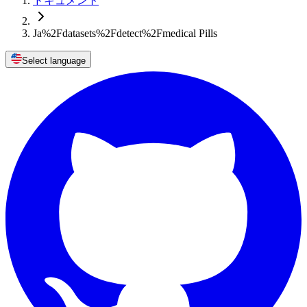
ドキュメント
Ja%2Fdatasets%2Fdetect%2Fmedical Pills
Select language