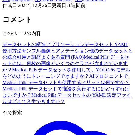
作成日
2024年12月26日
更新日
3 週間前
コメント
このページの内容
データセットの構造
アプリケーション
データセット YAML
使用方法
サンプル画像とアノテーション
他のデータセットと
の統合
引用と謝辞
よくある質問 (FAQ)
Medical Pills データセ
ットには、何枚の画像といくつのクラスが含まれています
か？
Medical Pills データセットを使用して、YOLO26 モデル
をどのようにトレーニングできますか？
AIプロジェクトで
Medical Pills データセットを使用するメリットは何ですか？
Medical Pills データセットで推論を実行するにはどうすれば
よいですか？
Medical Pills データセットの YAML 設定ファイ
ルはどこで入手できますか？
AIで探索