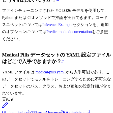
ファインチューニングされた YOLO26 モデルを使用して、
Python または CLI メソッドで推論を実行できます。コード
スニペットについては
Inference Example
セクションを、追加
のオプションについては
Predict mode documentation
をご参照
ください。
Medical Pills データセットの YAML 設定ファイル
はどこで入手できますか？
#
YAML ファイルは
medical-pills.yaml
から入手可能であり、こ
のデータセットでモデルをトレーニングするために不可欠な
データセットのパス、クラス、および追加の設定詳細が含ま
れています。
貢献者
5
3
2
GL
glenn-jocher
RI
RizwanMunawar
RA
raimbekovm