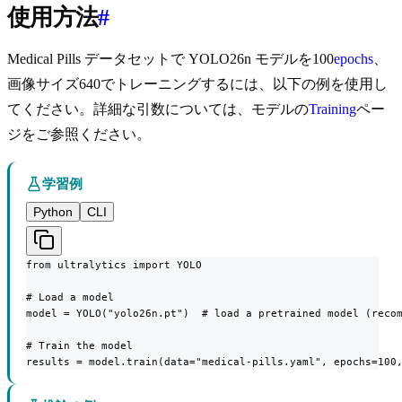
使用方法
#
Medical Pills データセットで YOLO26n モデルを100
epochs
、
画像サイズ640でトレーニングするには、以下の例を使用し
てください。詳細な引数については、モデルの
Training
ペー
ジをご参照ください。
学習例
Python
CLI
from ultralytics import YOLO

# Load a model

model = YOLO("yolo26n.pt")  # load a pretrained model (recom
# Train the model

results = model.train(data="medical-pills.yaml", epochs=100