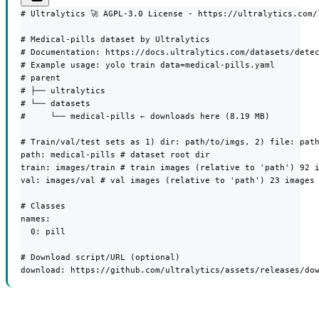
# Ultralytics 🚀 AGPL-3.0 License - https://ultralytics.com/l
# Medical-pills dataset by Ultralytics

# Documentation: https://docs.ultralytics.com/datasets/detec
# Example usage: yolo train data=medical-pills.yaml

# parent

# ├── ultralytics

# └── datasets

#     └── medical-pills ← downloads here (8.19 MB)

# Train/val/test sets as 1) dir: path/to/imgs, 2) file: path
path: medical-pills # dataset root dir

train: images/train # train images (relative to 'path') 92 i
val: images/val # val images (relative to 'path') 23 images

# Classes

names:

  0: pill

# Download script/URL (optional)

download: https://github.com/ultralytics/assets/releases/do