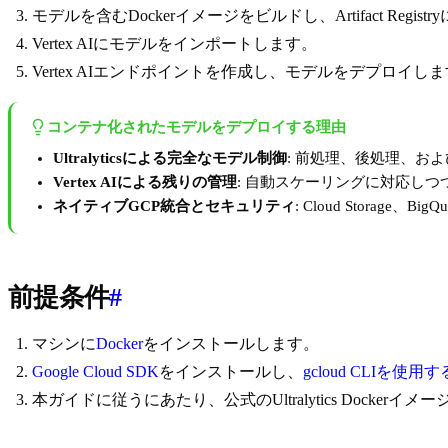
モデルを含むDockerイメージをビルドし、Artifact Regis
Vertex AIにモデルをインポートします。
Vertex AIエンドポイントを作成し、モデルをデプロイし
コンテナ化されたモデルをデプロイする理由
Ultralyticsによる完全なモデル制御
: 前処理、後処理、お
Vertex AIによる残りの管理
: 自動スケーリングに対応し
ネイティブGCP統合とセキュリティ
: Cloud Storag
前提条件
#
マシンに
Docker
をインストールします。
Google Cloud SDK
をインストールし、
gcloud CLIを使
本ガイドに従うにあたり、公式のUltralytics Docker