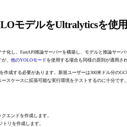
デルをUltralyticsを使用
ンテナ化し、FastAPI推論サーバーを構築し、モデルと推論サーバーをGo
すが、
他のYOLOモード
を使用する場合も同様の原則が適用さ
CP) プロジェクトを作成する必要があります。新規ユーザーは300米
のユースケースに拡張可能な実行環境をテストするのに十分です
の推論バックエンドを作成します。
ryリポジトリを作成します。