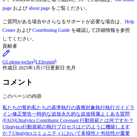
page
および
about page
をご覧ください。
ご質問がある場合やさらなるサポートが必要な場合は、
Help
Center
および
Contributing Guide
を確認して詳細情報を参照
してください。
貢献者
5
1
GL
glenn-jocher
LE
leonnil
作成日
2025年1月17日
更新日
先月
コメント
このページの内容
私たちの誓約
私たちの基準
執行の責務
対象
執行
執行ガイドラ
イン
修正
警告
一時的な追放
永久的な追放
帰属
よくある質問
(FAQ)
Ultralytics Contributor Covenant 行動規範とは何ですか？
Ultralytics行動規範の執行プロセスはどのように機能します
か？
Ultralyticsコミュニティにおいて多様性と包括性が重要