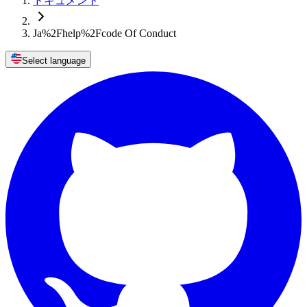
ドキュメント
Ja%2Fhelp%2Fcode Of Conduct
Select language