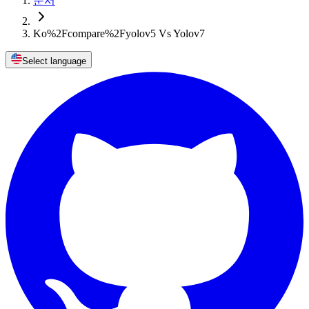
문서
Ko%2Fcompare%2Fyolov5 Vs Yolov7
Select language