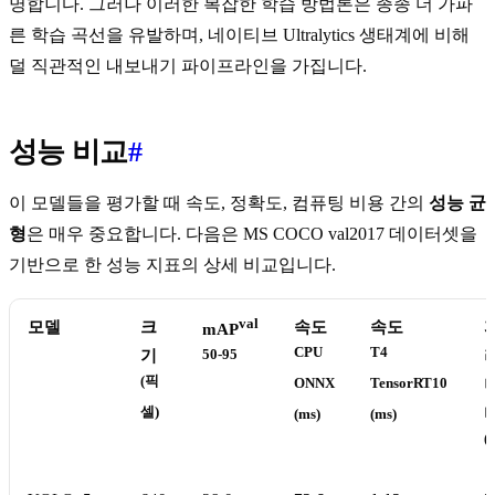
명합니다. 그러나 이러한 복잡한 학습 방법론은 종종 더 가파
른 학습 곡선을 유발하며, 네이티브 Ultralytics 생태계에 비해
덜 직관적인 내보내기 파이프라인을 가집니다.
성능 비교
#
이 모델들을 평가할 때 속도, 정확도, 컴퓨팅 비용 간의
성능 균
형
은 매우 중요합니다. 다음은 MS COCO val2017 데이터셋을
기반으로 한 성능 지표의 상세 비교입니다.
val
모델
크
속도
속도
mAP
CPU
T4
기
50-95
(픽
ONNX
TensorRT10
셀)
(ms)
(ms)
(