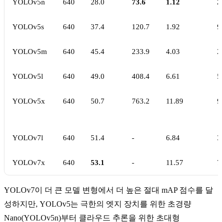
YOLOv5n
640
28.0
73.6
1.12
2
YOLOv5s
640
37.4
120.7
1.92
9
YOLOv5m
640
45.4
233.9
4.03
2
YOLOv5l
640
49.0
408.4
6.61
5
YOLOv5x
640
50.7
763.2
11.89
9
YOLOv7l
640
51.4
-
6.84
3
YOLOv7x
640
53.1
-
11.57
7
YOLOv7이 더 큰 모델 변형에서 더 높은 절대 mAP 점수를 달
성하지만, YOLOv5는 극한의 엣지 장치를 위한 초경량
Nano(YOLOv5n)부터 클라우드 추론을 위한 초대형