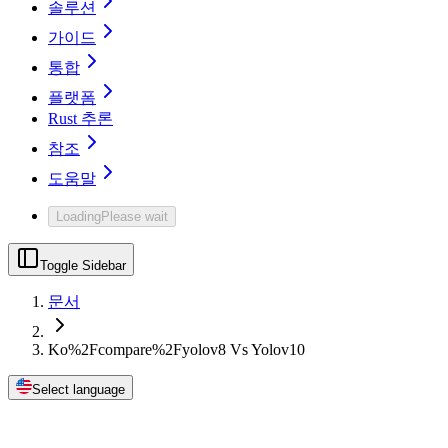
솔루션
가이드
통합
플랫폼
Rust 추론
참조
도움말
Loading
Please wait
Toggle Sidebar
문서
Ko%2Fcompare%2Fyolov8 Vs Yolov10
Select language