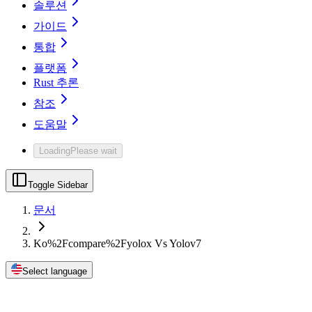
솔루션
가이드
통합
플랫폼
Rust 추론
참조
도움말
Loading
Please wait
Toggle Sidebar
문서
Ko%2Fcompare%2Fyolox Vs Yolov7
Select language