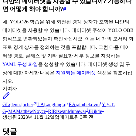
나만의 데이터셋을 사용할 수 있습니까? 가능하다
면 어떻게 해야 합니까?
#
네, YOLO26 학습을 위해 회전된 경계 상자가 포함된 나만의
데이터셋을 사용할 수 있습니다. 데이터셋 주석이 YOLO OBB
형식으로 변환되었는지 확인하십시오. 이는 네 개의 모서리 좌
표로 경계 상자를 정의하는 것을 포함합니다. 그런 다음 데이
터셋 경로, 클래스 및 기타 필요한 세부 정보를 지정하는
YAML 구성 파일
을 생성할 수 있습니다. 데이터셋 생성 및 구
성에 대한 자세한 내용은
지원되는 데이터셋
섹션을 참조하십
시오.
기여자
20
2
1
GL
glenn-jocher
LA
Laughing-q
RA
raimbekovm
Y-
Y-T-
1
1
1
1
G
MA
MatthewNoyce
RI
RizwanMunawar
JK
jk4e
생성됨
2023년 11월 12일
업데이트됨
3주 전
댓글