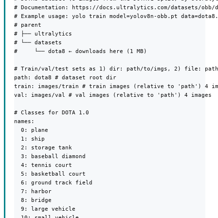
# Documentation: https://docs.ultralytics.com/datasets/obb/d
# Example usage: yolo train model=yolov8n-obb.pt data=dota8.
# parent

# ├── ultralytics

# └── datasets

#     └── dota8 ← downloads here (1 MB)

# Train/val/test sets as 1) dir: path/to/imgs, 2) file: path
path: dota8 # dataset root dir

train: images/train # train images (relative to 'path') 4 im
val: images/val # val images (relative to 'path') 4 images

# Classes for DOTA 1.0

names:

  0: plane

  1: ship

  2: storage tank

  3: baseball diamond

  4: tennis court

  5: basketball court

  6: ground track field

  7: harbor

  8: bridge

  9: large vehicle

  10: small vehicle
