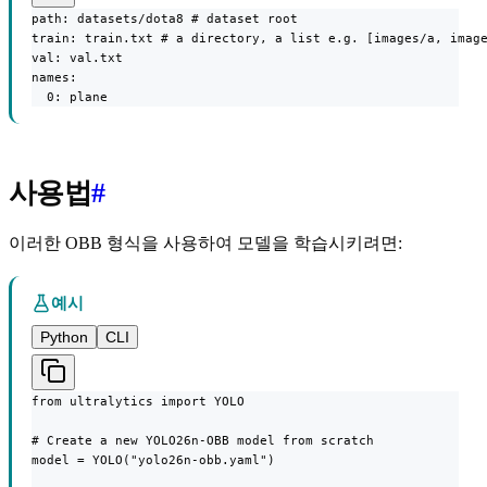
path: datasets/dota8 # dataset root

train: train.txt # a directory, a list e.g. [images/a, image
val: val.txt

names:

  0: plane
사용법
#
이러한 OBB 형식을 사용하여 모델을 학습시키려면:
예시
Python
CLI
from ultralytics import YOLO

# Create a new YOLO26n-OBB model from scratch

model = YOLO("yolo26n-obb.yaml")
