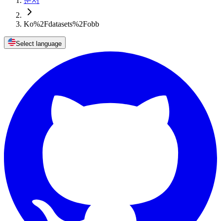
문서
Ko%2Fdatasets%2Fobb
Select language