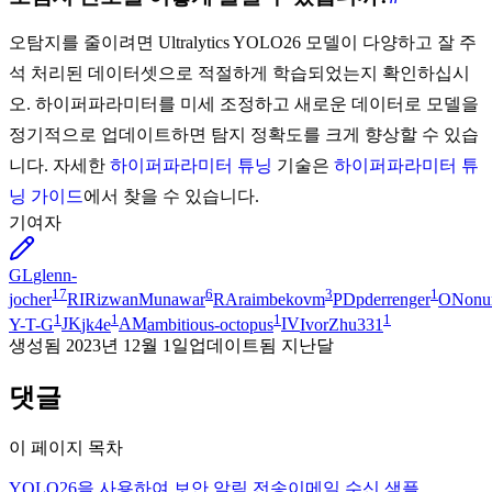
오탐지를 줄이려면 Ultralytics YOLO26 모델이 다양하고 잘 주
석 처리된 데이터셋으로 적절하게 학습되었는지 확인하십시
오. 하이퍼파라미터를 미세 조정하고 새로운 데이터로 모델을
정기적으로 업데이트하면 탐지 정확도를 크게 향상할 수 있습
니다. 자세한
하이퍼파라미터 튜닝
기술은
하이퍼파라미터 튜
닝 가이드
에서 찾을 수 있습니다.
기여자
GL
glenn-
17
6
3
1
jocher
RI
RizwanMunawar
RA
raimbekovm
PD
pderrenger
ON
onu
1
1
1
1
Y-T-G
JK
jk4e
AM
ambitious-octopus
IV
IvorZhu331
생성됨
2023년 12월 1일
업데이트됨
지난달
댓글
이 페이지 목차
YOLO26을 사용하여 보안 알림 전송
이메일 수신 샘플