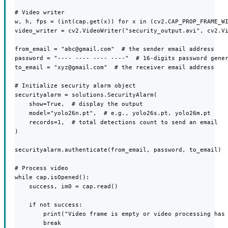
# Video writer

w, h, fps = (int(cap.get(x)) for x in (cv2.CAP_PROP_FRAME_WI
video_writer = cv2.VideoWriter("security_output.avi", cv2.Vi
from_email = "abc@gmail.com"  # the sender email address

password = "---- ---- ---- ----"  # 16-digits password gener
to_email = "xyz@gmail.com"  # the receiver email address

# Initialize security alarm object

securityalarm = solutions.SecurityAlarm(

    show=True,  # display the output

    model="yolo26n.pt",  # e.g., yolo26s.pt, yolo26m.pt

    records=1,  # total detections count to send an email

)

securityalarm.authenticate(from_email, password, to_email)  
# Process video

while cap.isOpened():

    success, im0 = cap.read()

    if not success:

        print("Video frame is empty or video processing has 
        break
