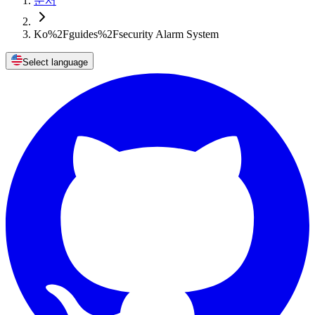
문서
Ko%2Fguides%2Fsecurity Alarm System
Select language