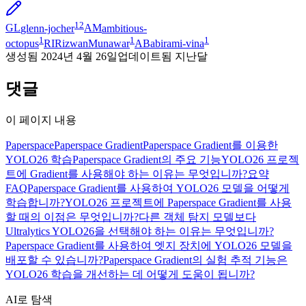
12
GL
glenn-jocher
AM
ambitious-
1
1
1
octopus
RI
RizwanMunawar
AB
abirami-vina
생성됨
2024년 4월 26일
업데이트됨
지난달
댓글
이 페이지 내용
Paperspace
Paperspace Gradient
Paperspace Gradient를 이용한
YOLO26 학습
Paperspace Gradient의 주요 기능
YOLO26 프로젝
트에 Gradient를 사용해야 하는 이유는 무엇입니까?
요약
FAQ
Paperspace Gradient를 사용하여 YOLO26 모델을 어떻게
학습합니까?
YOLO26 프로젝트에 Paperspace Gradient를 사용
할 때의 이점은 무엇입니까?
다른 객체 탐지 모델보다
Ultralytics YOLO26을 선택해야 하는 이유는 무엇입니까?
Paperspace Gradient를 사용하여 엣지 장치에 YOLO26 모델을
배포할 수 있습니까?
Paperspace Gradient의 실험 추적 기능은
YOLO26 학습을 개선하는 데 어떻게 도움이 됩니까?
AI로 탐색