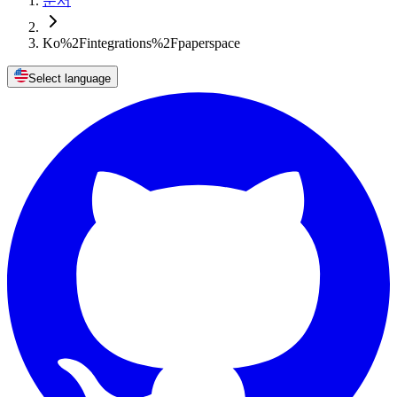
문서
Ko%2Fintegrations%2Fpaperspace
Select language