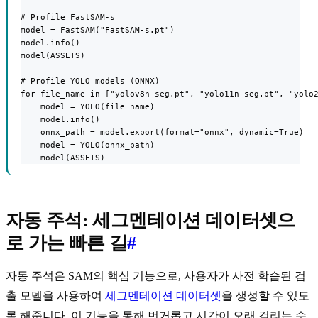
# Profile FastSAM-s

model = FastSAM("FastSAM-s.pt")

model.info()

model(ASSETS)

# Profile YOLO models (ONNX)

for file_name in ["yolov8n-seg.pt", "yolo11n-seg.pt", "yolo2
    model = YOLO(file_name)

    model.info()

    onnx_path = model.export(format="onnx", dynamic=True)

    model = YOLO(onnx_path)

    model(ASSETS)
자동 주석: 세그멘테이션 데이터셋으
로 가는 빠른 길
#
자동 주석은 SAM의 핵심 기능으로, 사용자가 사전 학습된 검
출 모델을 사용하여
세그멘테이션 데이터셋
을 생성할 수 있도
록 해줍니다. 이 기능을 통해 번거롭고 시간이 오래 걸리는 수