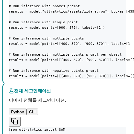
# Run inference with bboxes prompt

results = model("ultralytics/assets/zidane.jpg", bboxes=[439
# Run inference with single point

results = model(points=[900, 370], labels=[1])

# Run inference with multiple points

results = model(points=[[400, 370], [900, 370]], labels=[1, 
# Run inference with multiple points prompt per object

results = model(points=[[[400, 370], [900, 370]]], labels=[[
# Run inference with negative points prompt

results = model(points=[[[400, 370], [900, 370]]], labels=[
전체 세그멘테이션
이미지 전체를 세그멘테이션.
Python
CLI
from ultralytics import SAM
