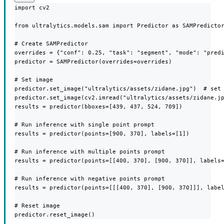
import cv2

from ultralytics.models.sam import Predictor as SAMPredictor
# Create SAMPredictor

overrides = {"conf": 0.25, "task": "segment", "mode": "predi
predictor = SAMPredictor(overrides=overrides)

# Set image

predictor.set_image("ultralytics/assets/zidane.jpg")  # set 
predictor.set_image(cv2.imread("ultralytics/assets/zidane.jp
results = predictor(bboxes=[439, 437, 524, 709])

# Run inference with single point prompt

results = predictor(points=[900, 370], labels=[1])

# Run inference with multiple points prompt

results = predictor(points=[[400, 370], [900, 370]], labels=
# Run inference with negative points prompt

results = predictor(points=[[[400, 370], [900, 370]]], label
# Reset image

predictor.reset_image()