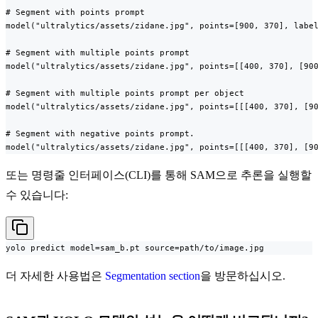
# Segment with points prompt

model("ultralytics/assets/zidane.jpg", points=[900, 370], label
# Segment with multiple points prompt

model("ultralytics/assets/zidane.jpg", points=[[400, 370], [900
# Segment with multiple points prompt per object

model("ultralytics/assets/zidane.jpg", points=[[[400, 370], [90
# Segment with negative points prompt.

model("ultralytics/assets/zidane.jpg", points=[[[400, 370], [9
또는 명령줄 인터페이스(CLI)를 통해 SAM으로 추론을 실행할
수 있습니다:
yolo predict model=sam_b.pt source=path/to/image.jpg
더 자세한 사용법은
Segmentation section
을 방문하십시오.