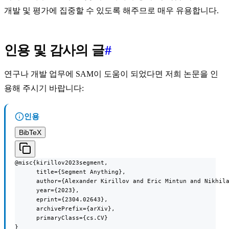
개발 및 평가에 집중할 수 있도록 해주므로 매우 유용합니다.
인용 및 감사의 글
#
연구나 개발 업무에 SAM이 도움이 되었다면 저희 논문을 인
용해 주시기 바랍니다:
인용
BibTeX
@misc{kirillov2023segment,

      title={Segment Anything},

      author={Alexander Kirillov and Eric Mintun and Nikhila
      year={2023},

      eprint={2304.02643},

      archivePrefix={arXiv},

      primaryClass={cs.CV}

}