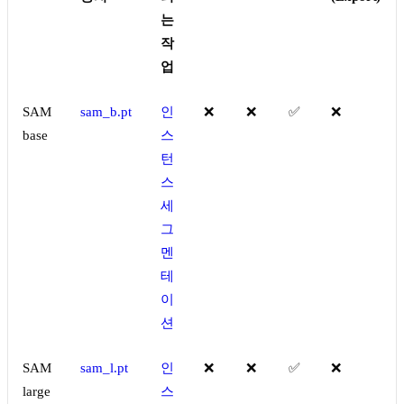
는
작
업
SAM
sam_b.pt
인
❌
❌
✅
❌
base
스
턴
스
세
그
멘
테
이
션
SAM
sam_l.pt
인
❌
❌
✅
❌
large
스