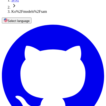
문서
Ko%2Fmodels%2Fsam
Select language