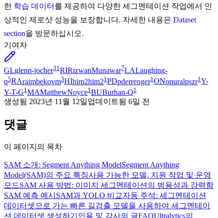
한
학습 데이터
를 제공하여 다양한 세그멘테이션 작업에서 인
상적인 제로샷 성능을 보장합니다. 자세한 내용은
Dataset
section
을 방문하십시오.
기여자
31
7
GL
glenn-jocher
RI
RizwanMunawar
LA
Laughing-
5
3
1
1
1
q
RA
raimbekovm
HI
him2him2
PD
pderrenger
ON
onuralpszr
Y-
1
1
1
Y-T-G
MA
MatthewNoyce
BU
Burhan-Q
생성됨
2023년 11월 12일
업데이트됨
6일 전
댓글
이 페이지의 목차
SAM 소개: Segment Anything Model
Segment Anything
Model(SAM)의 주요 특징
사용 가능한 모델, 지원 작업 및 운영
모드
SAM 사용 방법: 이미지 세그멘테이션의 범용성과 강력함
SAM 예측 예시
SAM과 YOLO 비교
자동 주석: 세그멘테이션
데이터셋으로 가는 빠른 길
검출 모델을 사용하여 세그멘테이
션 데이터셋 생성하기
인용 및 감사의 글
FAQ
Ultralytics의