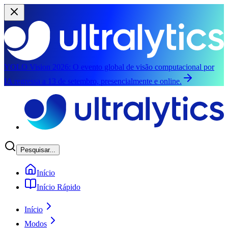
YOLO Vision 2026:
O evento global de visão computacional por
IA regressa a 13 de setembro, presencialmente e online.
Saltar para o conteúdo principal
Pesquisar...
Início
Início Rápido
Início
Modos