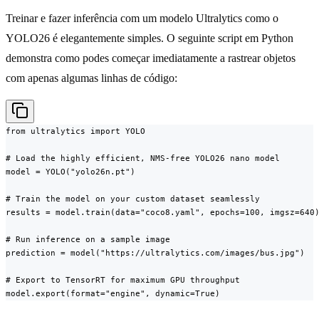
Treinar e fazer inferência com um modelo Ultralytics como o
YOLO26 é elegantemente simples. O seguinte script em Python
demonstra como podes começar imediatamente a rastrear objetos
com apenas algumas linhas de código:
from ultralytics import YOLO

# Load the highly efficient, NMS-free YOLO26 nano model

model = YOLO("yolo26n.pt")

# Train the model on your custom dataset seamlessly

results = model.train(data="coco8.yaml", epochs=100, imgsz=640)
# Run inference on a sample image

prediction = model("https://ultralytics.com/images/bus.jpg")

# Export to TensorRT for maximum GPU throughput

model.export(format="engine", dynamic=True)