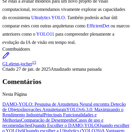
Se estás a avaliar modelos para um novo projeto de visão
computacional, recomendamos vivamente explorar as capacidades
do ecossistema
Ultralytics YOLO
. Também poderás achar útil
comparar estes com outras arquiteturas como
EfficientDet
ou marcos
anteriores como o
YOLO11
para compreender plenamente a
evolução da IA de visão em tempo real.
Contribuidores
15
GL
glenn-jocher
Criado
27 de jan. de 2025
Atualizado
semana passada
Comentários
Nesta Página
DAMO-YOLO: Pesquisa de Arquitetura Neural encontra Deteção
de Objetos
Inovações Arquiteturais
YOLOv6-3.0: Maximizando o
Rendimento Industrial
Principais Funcionalidades e
Melhorias
Comparação de Desempenho
Casos de uso e
recomendações
Quando Escolher o DAMO-YOLO
Quando escolher
o YOLOv6
Quando escolher a Ultralytics (YOLO26)
A Vantagem