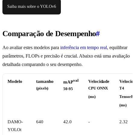
Saiba mais sobre o YOLOv6
Comparação de Desempenho
#
Ao avaliar estes modelos para
inferência em tempo real
, equilibrar
parâmetros, FLOPs e precisão é crucial. Abaixo está uma avaliação
detalhada comparando o seu desempenho.
val
Modelo
tamanho
Velocidade
Velocid
mAP
(pixels)
CPU ONNX
T4
50-95
(ms)
TensorR
(ms)
DAMO-
640
42.0
-
2.32
YOLOt