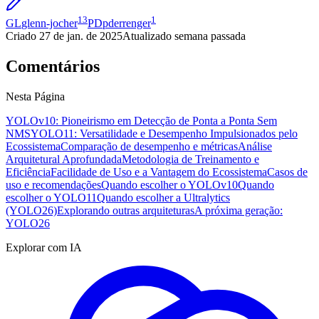
13
1
GL
glenn-jocher
PD
pderrenger
Criado
27 de jan. de 2025
Atualizado
semana passada
Comentários
Nesta Página
YOLOv10: Pioneirismo em Detecção de Ponta a Ponta Sem
NMS
YOLO11: Versatilidade e Desempenho Impulsionados pelo
Ecossistema
Comparação de desempenho e métricas
Análise
Arquitetural Aprofundada
Metodologia de Treinamento e
Eficiência
Facilidade de Uso e a Vantagem do Ecossistema
Casos de
uso e recomendações
Quando escolher o YOLOv10
Quando
escolher o YOLO11
Quando escolher a Ultralytics
(YOLO26)
Explorando outras arquiteturas
A próxima geração:
YOLO26
Explorar com IA