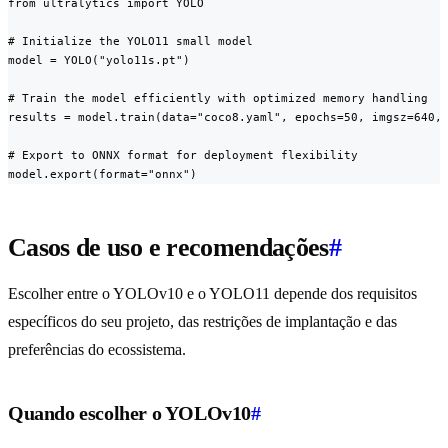
from ultralytics import YOLO

# Initialize the YOLO11 small model

model = YOLO("yolo11s.pt")

# Train the model efficiently with optimized memory handling

results = model.train(data="coco8.yaml", epochs=50, imgsz=640, 
# Export to ONNX format for deployment flexibility

model.export(format="onnx")
Casos de uso e recomendações
#
Escolher entre o YOLOv10 e o YOLO11 depende dos requisitos
específicos do seu projeto, das restrições de implantação e das
preferências do ecossistema.
Quando escolher o YOLOv10
#