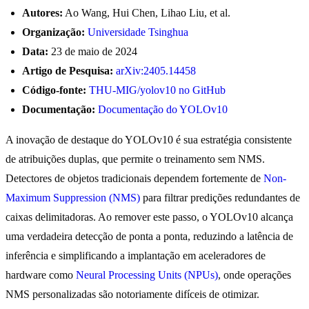
Autores:
Ao Wang, Hui Chen, Lihao Liu, et al.
Organização:
Universidade Tsinghua
Data:
23 de maio de 2024
Artigo de Pesquisa:
arXiv:2405.14458
Código-fonte:
THU-MIG/yolov10 no GitHub
Documentação:
Documentação do YOLOv10
A inovação de destaque do YOLOv10 é sua estratégia consistente
de atribuições duplas, que permite o treinamento sem NMS.
Detectores de objetos tradicionais dependem fortemente de
Non-
Maximum Suppression (NMS)
para filtrar predições redundantes de
caixas delimitadoras. Ao remover este passo, o YOLOv10 alcança
uma verdadeira detecção de ponta a ponta, reduzindo a latência de
inferência e simplificando a implantação em aceleradores de
hardware como
Neural Processing Units (NPUs)
, onde operações
NMS personalizadas são notoriamente difíceis de otimizar.