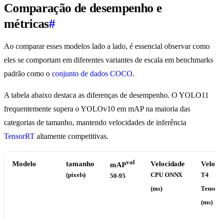
Comparação de desempenho e
métricas
#
Ao comparar esses modelos lado a lado, é essencial observar como
eles se comportam em diferentes variantes de escala em benchmarks
padrão como o
conjunto de dados COCO
.
A tabela abaixo destaca as diferenças de desempenho. O YOLO11
frequentemente supera o YOLOv10 em mAP na maioria das
categorias de tamanho, mantendo velocidades de inferência
TensorRT
altamente competitivas.
val
Modelo
tamanho
Velocidade
Veloc
mAP
(pixels)
CPU ONNX
T4
50-95
(ms)
Tenso
(ms)