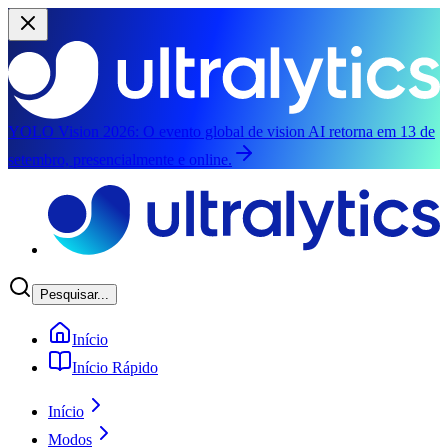
YOLO Vision 2026:
O evento global de vision AI retorna em 13 de
setembro, presencialmente e online.
Pular para o conteúdo principal
Pesquisar...
Início
Início Rápido
Início
Modos