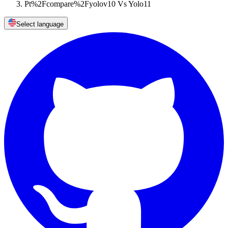
Pt%2Fcompare%2Fyolov10 Vs Yolo11
Select language