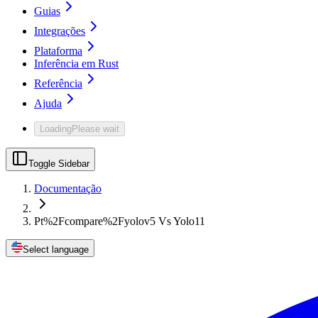
Guias
Integrações
Plataforma
Inferência em Rust
Referência
Ajuda
Loading
Please wait
Toggle Sidebar
Documentação
Pt%2Fcompare%2Fyolov5 Vs Yolo11
Select language