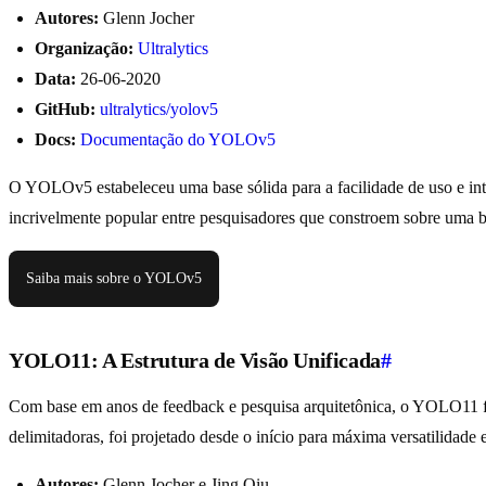
Autores:
Glenn Jocher
Organização:
Ultralytics
Data:
26-06-2020
GitHub:
ultralytics/yolov5
Docs:
Documentação do YOLOv5
O YOLOv5 estabeleceu uma base sólida para a facilidade de uso e i
incrivelmente popular entre pesquisadores que constroem sobre uma
Saiba mais sobre o YOLOv5
YOLO11: A Estrutura de Visão Unificada
#
Com base em anos de feedback e pesquisa arquitetônica, o YOLO11 foi
delimitadoras, foi projetado desde o início para máxima versatilidade e
Autores:
Glenn Jocher e Jing Qiu