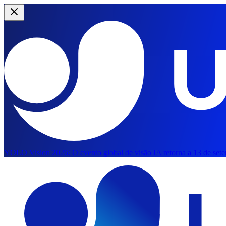
YOLO Vision 2026:
O evento global de visão IA retorna a 13 de set
Saltar para o conteúdo principal