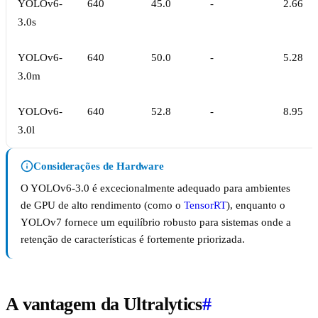
YOLOv6-
640
45.0
-
2.66
3.0s
YOLOv6-
640
50.0
-
5.28
3.0m
YOLOv6-
640
52.8
-
8.95
3.0l
Considerações de Hardware
O YOLOv6-3.0 é excecionalmente adequado para ambientes
de GPU de alto rendimento (como o
TensorRT
), enquanto o
YOLOv7 fornece um equilíbrio robusto para sistemas onde a
retenção de características é fortemente priorizada.
A vantagem da Ultralytics
#