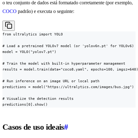
o teu conjunto de dados está formatado corretamente (por exemplo,
COCO
padrão) e executa o seguinte:
from ultralytics import YOLO

# Load a pretrained YOLOv7 model (or 'yolov6n.pt' for YOLOv6)

model = YOLO("yolov7.pt")

# Train the model with built-in hyperparameter management

results = model.train(data="coco8.yaml", epochs=100, imgsz=640)
# Run inference on an image URL or local path

predictions = model("https://ultralytics.com/images/bus.jpg")

# Visualize the detection results

predictions[0].show()
Casos de uso ideais
#