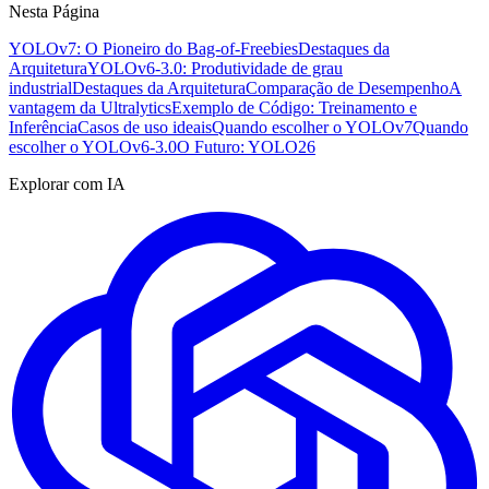
Nesta Página
YOLOv7: O Pioneiro do Bag-of-Freebies
Destaques da
Arquitetura
YOLOv6-3.0: Produtividade de grau
industrial
Destaques da Arquitetura
Comparação de Desempenho
A
vantagem da Ultralytics
Exemplo de Código: Treinamento e
Inferência
Casos de uso ideais
Quando escolher o YOLOv7
Quando
escolher o YOLOv6-3.0
O Futuro: YOLO26
Explorar com IA