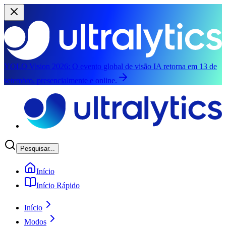
YOLO Vision 2026:
O evento global de visão IA retorna em 13 de
setembro, presencialmente e online.
Saltar para o conteúdo principal
Pesquisar...
Início
Início Rápido
Início
Modos