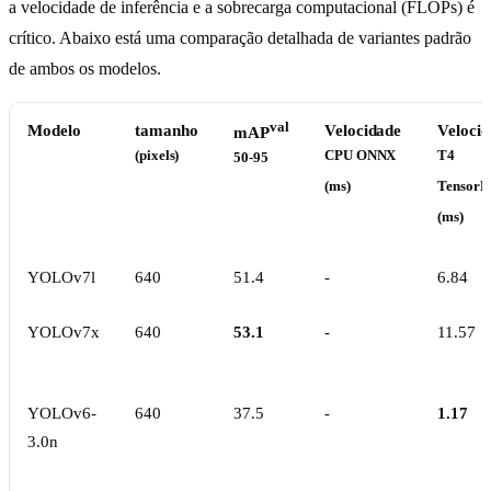
a velocidade de inferência e a sobrecarga computacional (FLOPs) é
crítico. Abaixo está uma comparação detalhada de variantes padrão
de ambos os modelos.
val
Modelo
tamanho
Velocidade
Veloci
mAP
(pixels)
CPU ONNX
T4
50-95
(ms)
Tensor
(ms)
YOLOv7l
640
51.4
-
6.84
YOLOv7x
640
53.1
-
11.57
YOLOv6-
640
37.5
-
1.17
3.0n